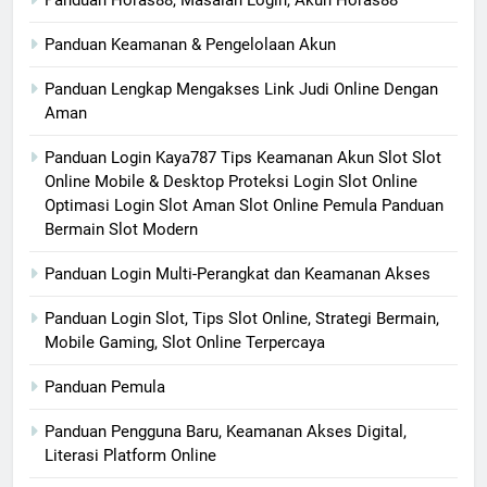
Panduan Keamanan & Pengelolaan Akun
Panduan Lengkap Mengakses Link Judi Online Dengan
Aman
Panduan Login Kaya787 Tips Keamanan Akun Slot Slot
Online Mobile & Desktop Proteksi Login Slot Online
Optimasi Login Slot Aman Slot Online Pemula Panduan
Bermain Slot Modern
Panduan Login Multi-Perangkat dan Keamanan Akses
Panduan Login Slot, Tips Slot Online, Strategi Bermain,
Mobile Gaming, Slot Online Terpercaya
Panduan Pemula
Panduan Pengguna Baru, Keamanan Akses Digital,
Literasi Platform Online