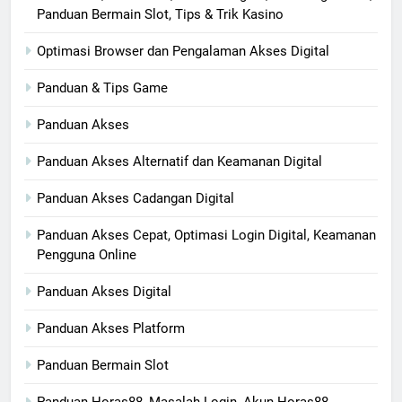
Panduan Bermain Slot, Tips & Trik Kasino
Optimasi Browser dan Pengalaman Akses Digital
Panduan & Tips Game
Panduan Akses
Panduan Akses Alternatif dan Keamanan Digital
Panduan Akses Cadangan Digital
Panduan Akses Cepat, Optimasi Login Digital, Keamanan
Pengguna Online
Panduan Akses Digital
Panduan Akses Platform
Panduan Bermain Slot
Panduan Horas88, Masalah Login, Akun Horas88