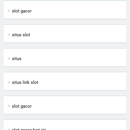
slot gacor
situs slot
situs
situs link slot
slot gacor
slot gacor hari ini