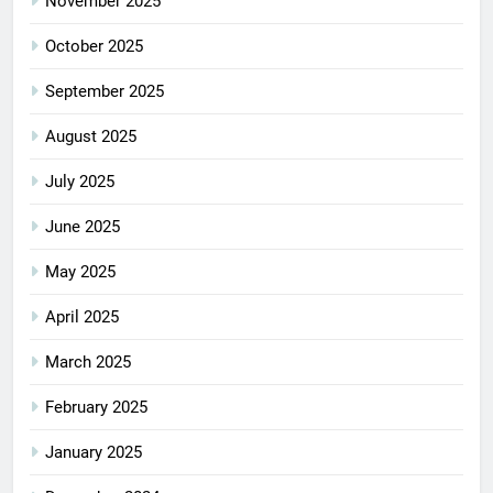
November 2025
October 2025
September 2025
August 2025
July 2025
June 2025
May 2025
April 2025
March 2025
February 2025
January 2025