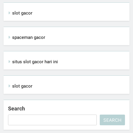
slot gacor
spaceman gacor
situs slot gacor hari ini
slot gacor
Search
SEARCH