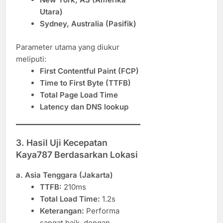
Utara)
Sydney, Australia (Pasifik)
Parameter utama yang diukur
meliputi:
First Contentful Paint (FCP)
Time to First Byte (TTFB)
Total Page Load Time
Latency dan DNS lookup
3. Hasil Uji Kecepatan
Kaya787 Berdasarkan Lokasi
a. Asia Tenggara (Jakarta)
TTFB:
210ms
Total Load Time:
1.2s
Keterangan:
Performa
sangat baik, dengan