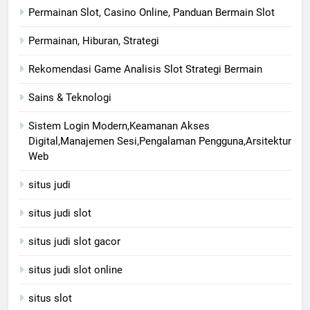
Permainan Slot, Casino Online, Panduan Bermain Slot
Permainan, Hiburan, Strategi
Rekomendasi Game Analisis Slot Strategi Bermain
Sains & Teknologi
Sistem Login Modern,Keamanan Akses
Digital,Manajemen Sesi,Pengalaman Pengguna,Arsitektur
Web
situs judi
situs judi slot
situs judi slot gacor
situs judi slot online
situs slot