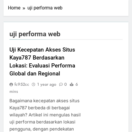
Home
uji performa web
uji performa web
Uji Kecepatan Akses Situs
Kaya787 Berdasarkan
Lokasi: Evaluasi Performa
Global dan Regional
fc952cc
1 year ago
0
6
mins
Bagaimana kecepatan akses situs
Kaya787 berbeda di berbagai
wilayah? Artikel ini mengulas hasil
uji performa berdasarkan lokasi
pengguna, dengan pendekatan