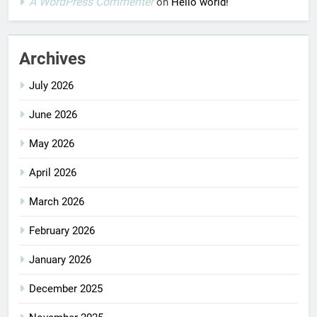
A WordPress Commenter
on
Hello world!
Archives
July 2026
June 2026
May 2026
April 2026
March 2026
February 2026
January 2026
December 2025