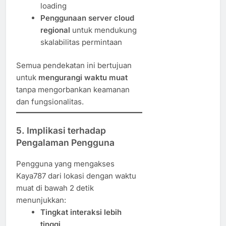
loading
Penggunaan server cloud
regional
untuk mendukung
skalabilitas permintaan
Semua pendekatan ini bertujuan
untuk
mengurangi waktu muat
tanpa mengorbankan keamanan
dan fungsionalitas.
5. Implikasi terhadap
Pengalaman Pengguna
Pengguna yang mengakses
Kaya787 dari lokasi dengan waktu
muat di bawah 2 detik
menunjukkan:
Tingkat interaksi lebih
tinggi