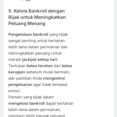
5.
Kelola Bankroll dengan
Bijak untuk Meningkatkan
Peluang Menang
Pengelolaan bankroll
yang bijak
sangat penting untuk bertahan
lebih lama dalam permainan dan
meningkatkan peluang untuk
meraih
jackpot setiap hari
.
Tentukan
batas taruhan
dan
batas
kerugian
sebelum mulai bermain,
dan pastikan Anda
mengontrol
pengeluaran
agar tidak terbawa
emosi.
Pemain yang bijak dalam
mengelola bankroll
dapat bertahan
lebih lama dalam permainan,
memberi lebih banyak peluang