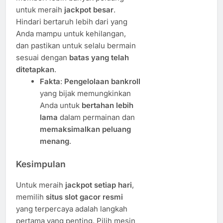
untuk meraih
jackpot besar
.
Hindari bertaruh lebih dari yang
Anda mampu untuk kehilangan,
dan pastikan untuk selalu bermain
sesuai dengan
batas yang telah
ditetapkan
.
Fakta
:
Pengelolaan bankroll
yang bijak memungkinkan
Anda untuk
bertahan lebih
lama
dalam permainan dan
memaksimalkan peluang
menang
.
Kesimpulan
Untuk meraih
jackpot setiap hari
,
memilih
situs slot gacor resmi
yang terpercaya adalah langkah
pertama yang penting. Pilih mesin