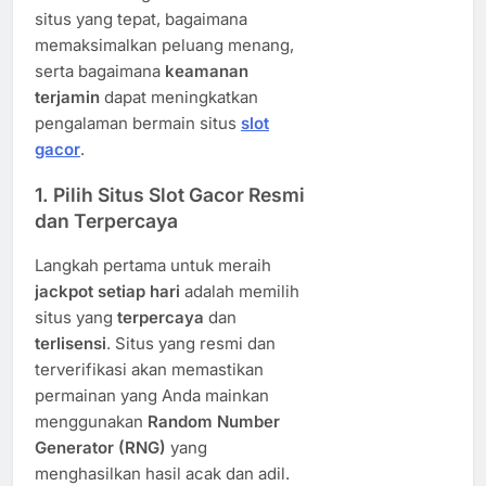
situs yang tepat, bagaimana
memaksimalkan peluang menang,
serta bagaimana
keamanan
terjamin
dapat meningkatkan
pengalaman bermain situs
slot
gacor
.
1.
Pilih Situs Slot Gacor Resmi
dan Terpercaya
Langkah pertama untuk meraih
jackpot setiap hari
adalah memilih
situs yang
terpercaya
dan
terlisensi
. Situs yang resmi dan
terverifikasi akan memastikan
permainan yang Anda mainkan
menggunakan
Random Number
Generator (RNG)
yang
menghasilkan hasil acak dan adil.