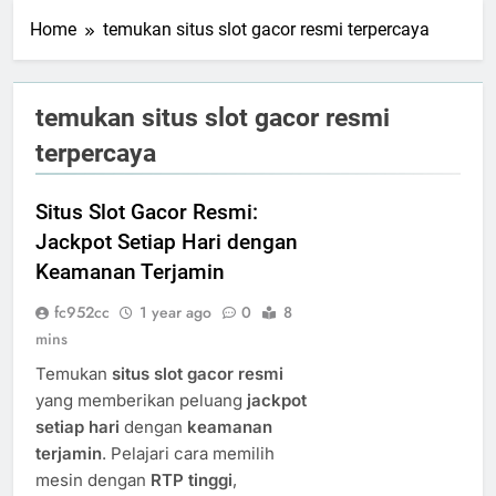
Home
temukan situs slot gacor resmi terpercaya
temukan situs slot gacor resmi
terpercaya
Situs Slot Gacor Resmi:
Jackpot Setiap Hari dengan
Keamanan Terjamin
fc952cc
1 year ago
0
8
mins
Temukan
situs slot gacor resmi
yang memberikan peluang
jackpot
setiap hari
dengan
keamanan
terjamin
. Pelajari cara memilih
mesin dengan
RTP tinggi
,