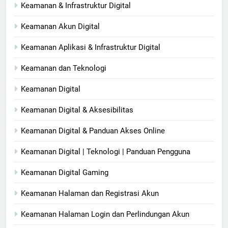
Keamanan & Infrastruktur Digital
Keamanan Akun Digital
Keamanan Aplikasi & Infrastruktur Digital
Keamanan dan Teknologi
Keamanan Digital​
Keamanan Digital & Aksesibilitas
Keamanan Digital & Panduan Akses Online
Keamanan Digital | Teknologi | Panduan Pengguna
Keamanan Digital Gaming
Keamanan Halaman dan Registrasi Akun
Keamanan Halaman Login dan Perlindungan Akun