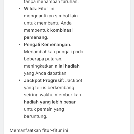
tanpa menambah taruhan.
Wilds
: Fitur ini
menggantikan simbol lain
untuk membantu Anda
membentuk
kombinasi
pemenang
.
Pengali Kemenangan
:
Menambahkan pengali pada
beberapa putaran,
meningkatkan
nilai hadiah
yang Anda dapatkan.
Jackpot Progresif
: Jackpot
yang terus berkembang
seiring waktu, memberikan
hadiah yang lebih besar
untuk pemain yang
beruntung.
Memanfaatkan fitur-fitur ini