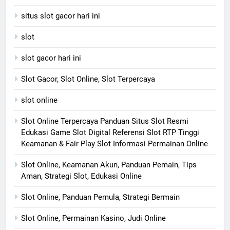
situs slot gacor hari ini
slot
slot gacor hari ini
Slot Gacor, Slot Online, Slot Terpercaya
slot online
Slot Online Terpercaya Panduan Situs Slot Resmi
Edukasi Game Slot Digital Referensi Slot RTP Tinggi
Keamanan & Fair Play Slot Informasi Permainan Online
Slot Online, Keamanan Akun, Panduan Pemain, Tips
Aman, Strategi Slot, Edukasi Online
Slot Online, Panduan Pemula, Strategi Bermain
Slot Online, Permainan Kasino, Judi Online