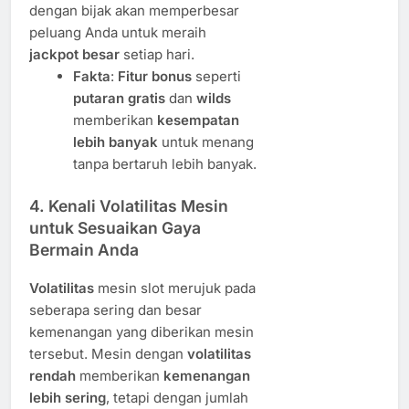
dengan bijak akan memperbesar
peluang Anda untuk meraih
jackpot besar
setiap hari.
Fakta
:
Fitur bonus
seperti
putaran gratis
dan
wilds
memberikan
kesempatan
lebih banyak
untuk menang
tanpa bertaruh lebih banyak.
4.
Kenali Volatilitas Mesin
untuk Sesuaikan Gaya
Bermain Anda
Volatilitas
mesin slot merujuk pada
seberapa sering dan besar
kemenangan yang diberikan mesin
tersebut. Mesin dengan
volatilitas
rendah
memberikan
kemenangan
lebih sering
, tetapi dengan jumlah