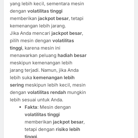
yang lebih kecil, sementara mesin
dengan
volatilitas tinggi
memberikan
jackpot besar
, tetapi
kemenangan lebih jarang.
Jika Anda mencari
jackpot besar
,
pilih mesin dengan
volatilitas
tinggi
, karena mesin ini
menawarkan peluang
hadiah besar
meskipun kemenangan lebih
jarang terjadi. Namun, jika Anda
lebih suka
kemenangan lebih
sering
meskipun lebih kecil, mesin
dengan
volatilitas rendah
mungkin
lebih sesuai untuk Anda.
Fakta
: Mesin dengan
volatilitas tinggi
memberikan
jackpot besar
,
tetapi dengan
risiko lebih
tinggi
.