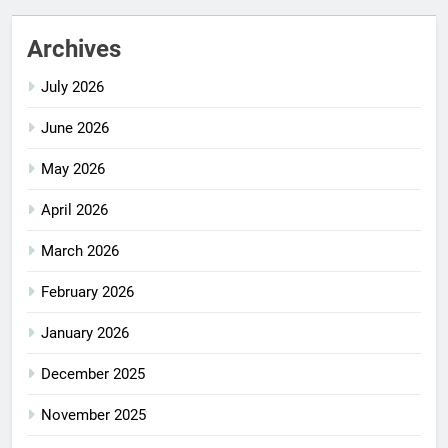
Archives
July 2026
June 2026
May 2026
April 2026
March 2026
February 2026
January 2026
December 2025
November 2025