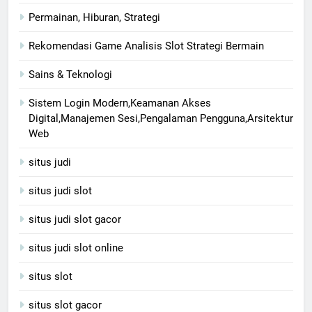
Permainan, Hiburan, Strategi
Rekomendasi Game Analisis Slot Strategi Bermain
Sains & Teknologi
Sistem Login Modern,Keamanan Akses
Digital,Manajemen Sesi,Pengalaman Pengguna,Arsitektur
Web
situs judi
situs judi slot
situs judi slot gacor
situs judi slot online
situs slot
situs slot gacor