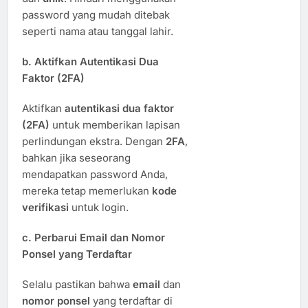
password yang mudah ditebak
seperti nama atau tanggal lahir.
b.
Aktifkan Autentikasi Dua
Faktor (2FA)
Aktifkan
autentikasi dua faktor
(2FA)
untuk memberikan lapisan
perlindungan ekstra. Dengan
2FA
,
bahkan jika seseorang
mendapatkan password Anda,
mereka tetap memerlukan
kode
verifikasi
untuk login.
c.
Perbarui Email dan Nomor
Ponsel yang Terdaftar
Selalu pastikan bahwa
email
dan
nomor ponsel
yang terdaftar di