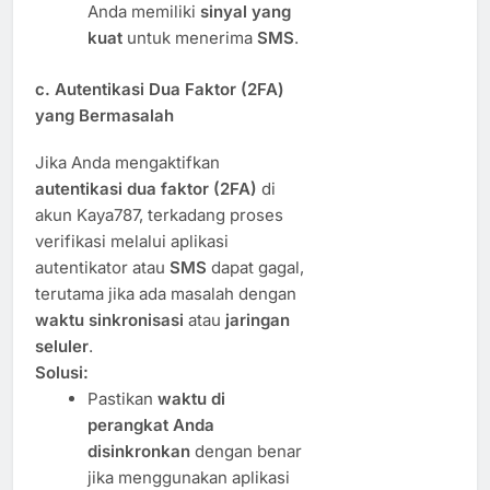
Anda memiliki
sinyal yang
kuat
untuk menerima
SMS
.
c.
Autentikasi Dua Faktor (2FA)
yang Bermasalah
Jika Anda mengaktifkan
autentikasi dua faktor (2FA)
di
akun Kaya787, terkadang proses
verifikasi melalui aplikasi
autentikator atau
SMS
dapat gagal,
terutama jika ada masalah dengan
waktu sinkronisasi
atau
jaringan
seluler
.
Solusi:
Pastikan
waktu di
perangkat Anda
disinkronkan
dengan benar
jika menggunakan aplikasi