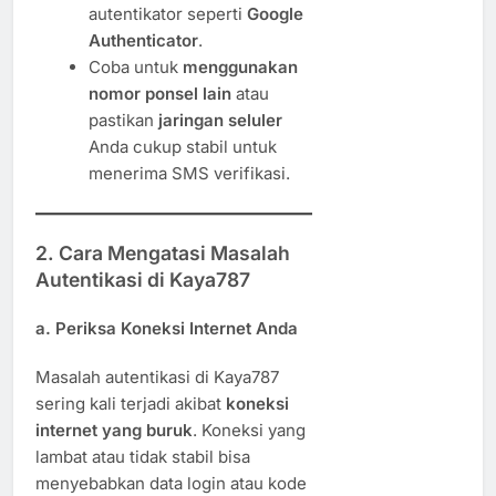
autentikator seperti
Google
Authenticator
.
Coba untuk
menggunakan
nomor ponsel lain
atau
pastikan
jaringan seluler
Anda cukup stabil untuk
menerima SMS verifikasi.
2. Cara Mengatasi Masalah
Autentikasi di Kaya787
a.
Periksa Koneksi Internet Anda
Masalah autentikasi di Kaya787
sering kali terjadi akibat
koneksi
internet yang buruk
. Koneksi yang
lambat atau tidak stabil bisa
menyebabkan data login atau kode