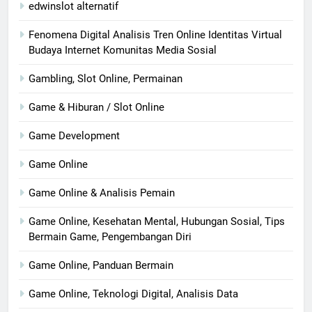
edwinslot alternatif
Fenomena Digital Analisis Tren Online Identitas Virtual
Budaya Internet Komunitas Media Sosial
Gambling, Slot Online, Permainan
Game & Hiburan / Slot Online
Game Development
Game Online
Game Online & Analisis Pemain
Game Online, Kesehatan Mental, Hubungan Sosial, Tips
Bermain Game, Pengembangan Diri
Game Online, Panduan Bermain
Game Online, Teknologi Digital, Analisis Data