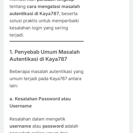
tentang
cara mengatasi masalah
autentikasi di Kaya787
, beserta
solusi praktis untuk memperbaiki
kesalahan login yang sering
terjadi.
1. Penyebab Umum Masalah
Autentikasi di Kaya787
Beberapa masalah autentikasi yang
umum terjadi pada Kaya787 antara
lain:
a.
Kesalahan Password atau
Username
Kesalahan dalam mengetik
username
atau
password
adalah