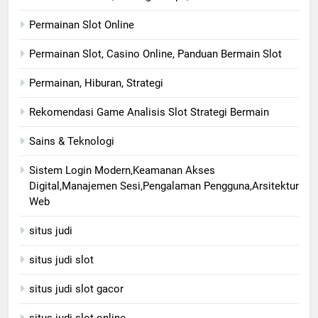
Permainan Slot Online
Permainan Slot, Casino Online, Panduan Bermain Slot
Permainan, Hiburan, Strategi
Rekomendasi Game Analisis Slot Strategi Bermain
Sains & Teknologi
Sistem Login Modern,Keamanan Akses
Digital,Manajemen Sesi,Pengalaman Pengguna,Arsitektur
Web
situs judi
situs judi slot
situs judi slot gacor