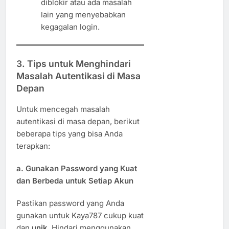
diblokir atau ada masalah
lain yang menyebabkan
kegagalan login.
3. Tips untuk Menghindari
Masalah Autentikasi di Masa
Depan
Untuk mencegah masalah
autentikasi di masa depan, berikut
beberapa tips yang bisa Anda
terapkan:
a.
Gunakan Password yang Kuat
dan Berbeda untuk Setiap Akun
Pastikan password yang Anda
gunakan untuk Kaya787 cukup kuat
dan
unik
. Hindari menggunakan