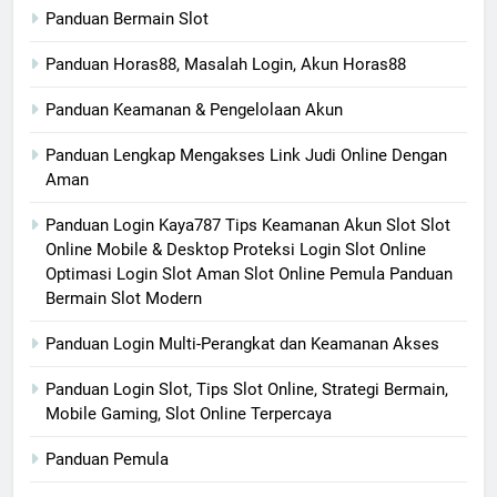
Panduan Bermain Slot
Panduan Horas88, Masalah Login, Akun Horas88
Panduan Keamanan & Pengelolaan Akun
Panduan Lengkap Mengakses Link Judi Online Dengan
Aman
Panduan Login Kaya787 Tips Keamanan Akun Slot Slot
Online Mobile & Desktop Proteksi Login Slot Online
Optimasi Login Slot Aman Slot Online Pemula Panduan
Bermain Slot Modern
Panduan Login Multi-Perangkat dan Keamanan Akses
Panduan Login Slot, Tips Slot Online, Strategi Bermain,
Mobile Gaming, Slot Online Terpercaya
Panduan Pemula