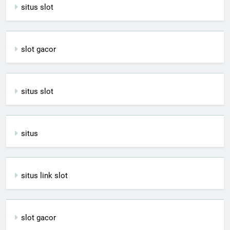
situs slot
slot gacor
situs slot
situs
situs link slot
slot gacor