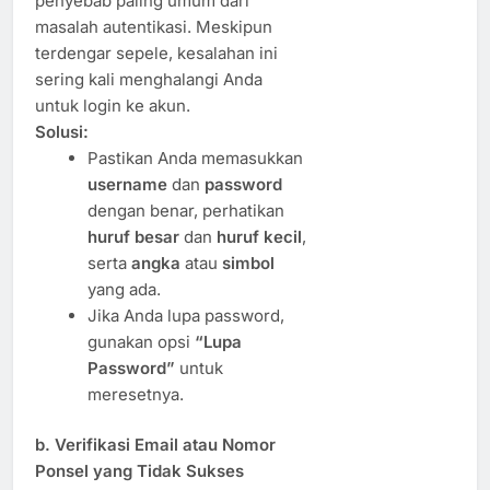
penyebab paling umum dari
masalah autentikasi. Meskipun
terdengar sepele, kesalahan ini
sering kali menghalangi Anda
untuk login ke akun.
Solusi:
Pastikan Anda memasukkan
username
dan
password
dengan benar, perhatikan
huruf besar
dan
huruf kecil
,
serta
angka
atau
simbol
yang ada.
Jika Anda lupa password,
gunakan opsi
“Lupa
Password”
untuk
meresetnya.
b.
Verifikasi Email atau Nomor
Ponsel yang Tidak Sukses