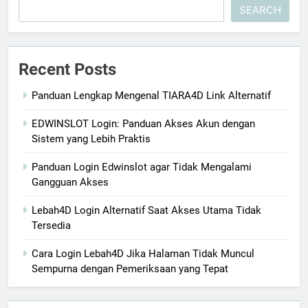
SEARCH
Recent Posts
Panduan Lengkap Mengenal TIARA4D Link Alternatif
EDWINSLOT Login: Panduan Akses Akun dengan
Sistem yang Lebih Praktis
Panduan Login Edwinslot agar Tidak Mengalami
Gangguan Akses
Lebah4D Login Alternatif Saat Akses Utama Tidak
Tersedia
Cara Login Lebah4D Jika Halaman Tidak Muncul
Sempurna dengan Pemeriksaan yang Tepat