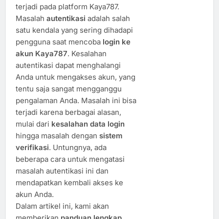
terjadi pada platform Kaya787.
Masalah
autentikasi
adalah salah
satu kendala yang sering dihadapi
pengguna saat mencoba
login ke
akun Kaya787
. Kesalahan
autentikasi dapat menghalangi
Anda untuk mengakses akun, yang
tentu saja sangat mengganggu
pengalaman Anda. Masalah ini bisa
terjadi karena berbagai alasan,
mulai dari
kesalahan data login
hingga masalah dengan
sistem
verifikasi
. Untungnya, ada
beberapa cara untuk mengatasi
masalah autentikasi ini dan
mendapatkan kembali akses ke
akun Anda.
Dalam artikel ini, kami akan
memberikan
panduan lengkap