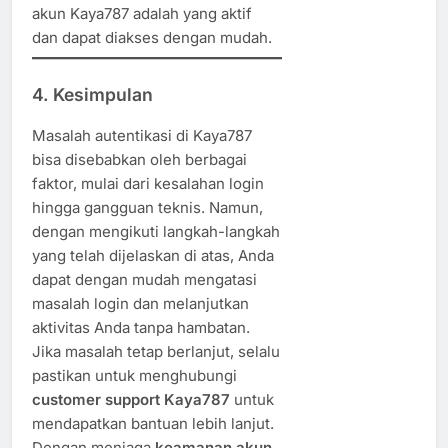
akun Kaya787 adalah yang aktif
dan dapat diakses dengan mudah.
4. Kesimpulan
Masalah autentikasi di Kaya787
bisa disebabkan oleh berbagai
faktor, mulai dari kesalahan login
hingga gangguan teknis. Namun,
dengan mengikuti langkah-langkah
yang telah dijelaskan di atas, Anda
dapat dengan mudah mengatasi
masalah login dan melanjutkan
aktivitas Anda tanpa hambatan.
Jika masalah tetap berlanjut, selalu
pastikan untuk menghubungi
customer support Kaya787
untuk
mendapatkan bantuan lebih lanjut.
Dengan menjaga
keamanan akun