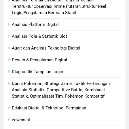
Analisis Permainan Digital,Pola Permainan
Terstruktur,Observasi Ritme Putaran,Struktur Reel
Logis,Pengalaman Bermain Stabil
Analisis Platform Digital
Analisis Pola & Statistik Slot
Audit dan Analisis Teknologi Digital
Desain & Pengalaman Digital
Diagnostik Tampilan Login
Dunia Pokémon, Strategi Game, Taktik Pertarungan,
Analisis Statistik, Competitive Battle, Kombinasi
Statistik, Optimalisasi Tim, Pokémon Kompetitif
Edukasi Digital & Teknologi Permainan
edwinslot