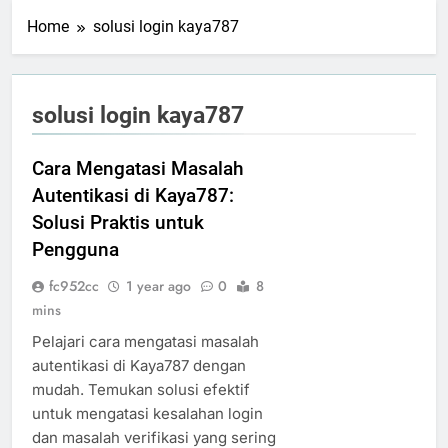
Home
solusi login kaya787
solusi login kaya787
Cara Mengatasi Masalah
Autentikasi di Kaya787:
Solusi Praktis untuk
Pengguna
fc952cc
1 year ago
0
8
mins
Pelajari cara mengatasi masalah
autentikasi di Kaya787 dengan
mudah. Temukan solusi efektif
untuk mengatasi kesalahan login
dan masalah verifikasi yang sering