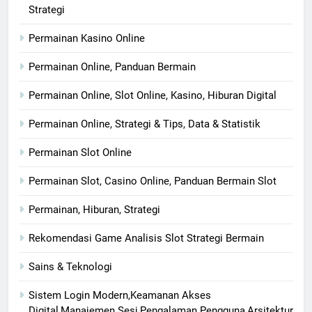
Strategi
Permainan Kasino Online
Permainan Online, Panduan Bermain
Permainan Online, Slot Online, Kasino, Hiburan Digital
Permainan Online, Strategi & Tips, Data & Statistik
Permainan Slot Online
Permainan Slot, Casino Online, Panduan Bermain Slot
Permainan, Hiburan, Strategi
Rekomendasi Game Analisis Slot Strategi Bermain
Sains & Teknologi
Sistem Login Modern,Keamanan Akses
Digital,Manajemen Sesi,Pengalaman Pengguna,Arsitektur