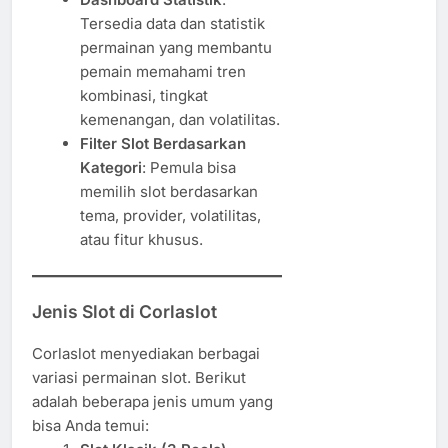
Tersedia data dan statistik
permainan yang membantu
pemain memahami tren
kombinasi, tingkat
kemenangan, dan volatilitas.
Filter Slot Berdasarkan
Kategori
: Pemula bisa
memilih slot berdasarkan
tema, provider, volatilitas,
atau fitur khusus.
Jenis Slot di Corlaslot
Corlaslot menyediakan berbagai
variasi permainan slot. Berikut
adalah beberapa jenis umum yang
bisa Anda temui: