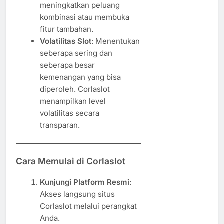
meningkatkan peluang
kombinasi atau membuka
fitur tambahan.
Volatilitas Slot
: Menentukan
seberapa sering dan
seberapa besar
kemenangan yang bisa
diperoleh. Corlaslot
menampilkan level
volatilitas secara
transparan.
Cara Memulai di Corlaslot
Kunjungi Platform Resmi
:
Akses langsung situs
Corlaslot melalui perangkat
Anda.