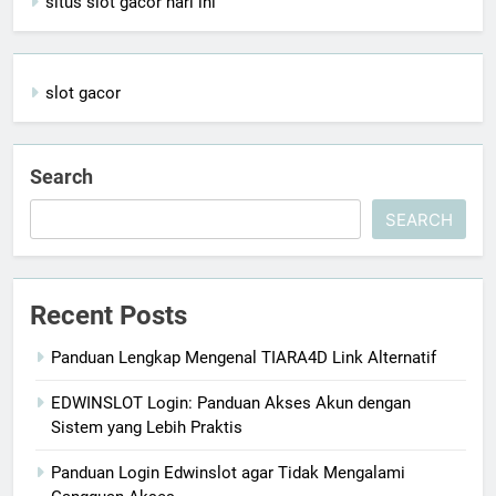
situs slot gacor hari ini
slot gacor
Search
SEARCH
Recent Posts
Panduan Lengkap Mengenal TIARA4D Link Alternatif
EDWINSLOT Login: Panduan Akses Akun dengan
Sistem yang Lebih Praktis
Panduan Login Edwinslot agar Tidak Mengalami