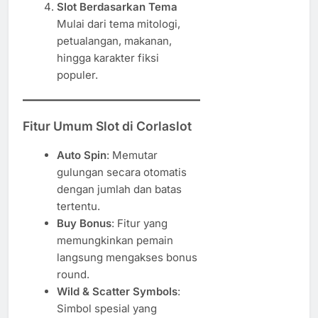
Slot Berdasarkan Tema
Mulai dari tema mitologi,
petualangan, makanan,
hingga karakter fiksi
populer.
Fitur Umum Slot di Corlaslot
Auto Spin
: Memutar
gulungan secara otomatis
dengan jumlah dan batas
tertentu.
Buy Bonus
: Fitur yang
memungkinkan pemain
langsung mengakses bonus
round.
Wild & Scatter Symbols
:
Simbol spesial yang