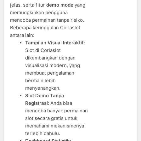
jelas, serta fitur
demo mode
yang
memungkinkan pengguna
mencoba permainan tanpa risiko.
Beberapa keunggulan Corlaslot
antara lain:
Tampilan Visual Interaktif
:
Slot di Corlaslot
dikembangkan dengan
visualisasi modern, yang
membuat pengalaman
bermain lebih
menyenangkan.
Slot Demo Tanpa
Registrasi
: Anda bisa
mencoba banyak permainan
slot secara gratis untuk
memahami mekanismenya
terlebih dahulu.
Dashboard Statistik
: