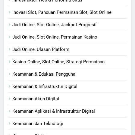
Infrastruktur Web & Performa Situs
Inovasi Slot, Panduan Permainan Slot, Slot Online
Judi Online, Slot Online, Jackpot Progresif
Judi Online, Slot Online, Permainan Kasino
Judi Online, Ulasan Platform
Kasino Online, Slot Online, Strategi Permainan
Keamanan & Edukasi Pengguna
Keamanan & Infrastruktur Digital
Keamanan Akun Digital
Keamanan Aplikasi & Infrastruktur Digital
Keamanan dan Teknologi