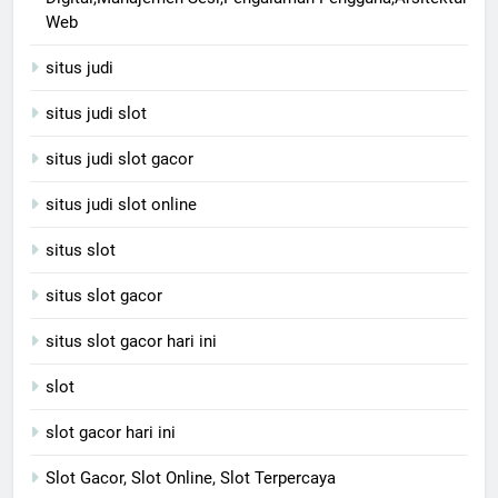
Web
situs judi
situs judi slot
situs judi slot gacor
situs judi slot online
situs slot
situs slot gacor
situs slot gacor hari ini
slot
slot gacor hari ini
Slot Gacor, Slot Online, Slot Terpercaya