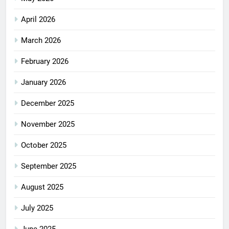
April 2026
March 2026
February 2026
January 2026
December 2025
November 2025
October 2025
September 2025
August 2025
July 2025