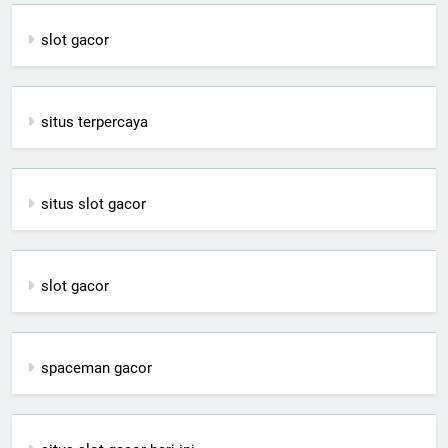
slot gacor
situs terpercaya
situs slot gacor
slot gacor
spaceman gacor