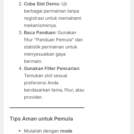
Coba Slot Demo
: Uji
berbagai permainan tanpa
registrasi untuk memahami
mekanismenya.
Baca Panduan
: Gunakan
fitur “Panduan Pemula” dan
statistik permainan untuk
menyesuaikan gaya
bermain.
Gunakan Filter Pencarian
:
Temukan slot sesuai
preferensi Anda
berdasarkan tema, fitur, atau
provider.
Tips Aman untuk Pemula
Mulailah dengan
mode