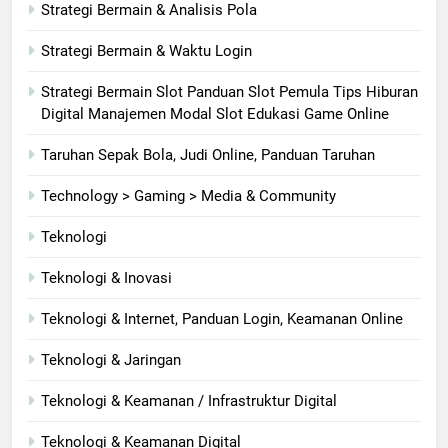
Strategi Bermain & Analisis Pola
Strategi Bermain & Waktu Login
Strategi Bermain Slot Panduan Slot Pemula Tips Hiburan
Digital Manajemen Modal Slot Edukasi Game Online
Taruhan Sepak Bola, Judi Online, Panduan Taruhan
Technology > Gaming > Media & Community
Teknologi
Teknologi & Inovasi
Teknologi & Internet, Panduan Login, Keamanan Online
Teknologi & Jaringan
Teknologi & Keamanan / Infrastruktur Digital
Teknologi & Keamanan Digital