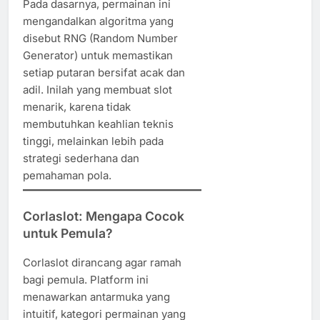
Pada dasarnya, permainan ini
mengandalkan algoritma yang
disebut RNG (Random Number
Generator) untuk memastikan
setiap putaran bersifat acak dan
adil. Inilah yang membuat slot
menarik, karena tidak
membutuhkan keahlian teknis
tinggi, melainkan lebih pada
strategi sederhana dan
pemahaman pola.
Corlaslot: Mengapa Cocok
untuk Pemula?
Corlaslot dirancang agar ramah
bagi pemula. Platform ini
menawarkan antarmuka yang
intuitif, kategori permainan yang