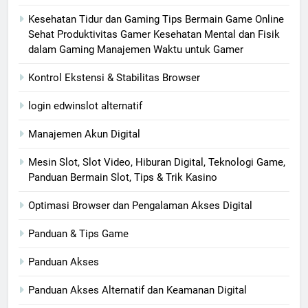
Kesehatan Tidur dan Gaming Tips Bermain Game Online
Sehat Produktivitas Gamer Kesehatan Mental dan Fisik
dalam Gaming Manajemen Waktu untuk Gamer
Kontrol Ekstensi & Stabilitas Browser
login edwinslot alternatif
Manajemen Akun Digital
Mesin Slot, Slot Video, Hiburan Digital, Teknologi Game,
Panduan Bermain Slot, Tips & Trik Kasino
Optimasi Browser dan Pengalaman Akses Digital
Panduan & Tips Game
Panduan Akses
Panduan Akses Alternatif dan Keamanan Digital