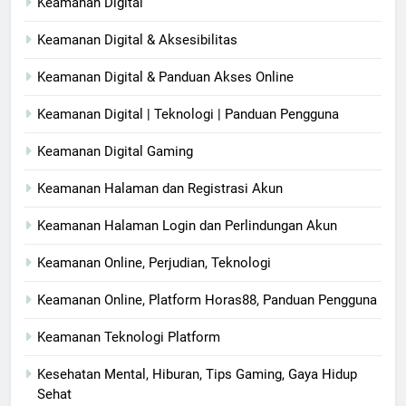
Keamanan Digital​
Keamanan Digital & Aksesibilitas
Keamanan Digital & Panduan Akses Online
Keamanan Digital | Teknologi | Panduan Pengguna
Keamanan Digital Gaming
Keamanan Halaman dan Registrasi Akun
Keamanan Halaman Login dan Perlindungan Akun
Keamanan Online, Perjudian, Teknologi
Keamanan Online, Platform Horas88, Panduan Pengguna
Keamanan Teknologi Platform
Kesehatan Mental, Hiburan, Tips Gaming, Gaya Hidup
Sehat