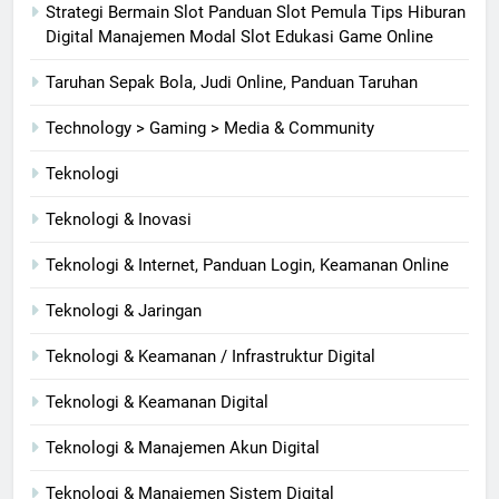
Strategi Bermain Slot Panduan Slot Pemula Tips Hiburan
Digital Manajemen Modal Slot Edukasi Game Online
Taruhan Sepak Bola, Judi Online, Panduan Taruhan
Technology > Gaming > Media & Community
Teknologi
Teknologi & Inovasi
Teknologi & Internet, Panduan Login, Keamanan Online
Teknologi & Jaringan
Teknologi & Keamanan / Infrastruktur Digital
Teknologi & Keamanan Digital
Teknologi & Manajemen Akun Digital
Teknologi & Manajemen Sistem Digital