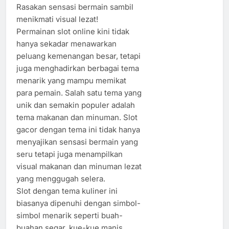
Rasakan sensasi bermain sambil
menikmati visual lezat!
Permainan slot online kini tidak
hanya sekadar menawarkan
peluang kemenangan besar, tetapi
juga menghadirkan berbagai tema
menarik yang mampu memikat
para pemain. Salah satu tema yang
unik dan semakin populer adalah
tema makanan dan minuman. Slot
gacor dengan tema ini tidak hanya
menyajikan sensasi bermain yang
seru tetapi juga menampilkan
visual makanan dan minuman lezat
yang menggugah selera.
Slot dengan tema kuliner ini
biasanya dipenuhi dengan simbol-
simbol menarik seperti buah-
buahan segar, kue-kue manis,