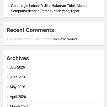
Cara Login Lebah4D Jika Halaman Tidak Muncul
Sempurna dengan Pemeriksaan yang Tepat
Recent Comments
A WordPress Commenter
on
Hello world!
Archives
July 2026
June 2026
May 2026
April 2026
March 2026