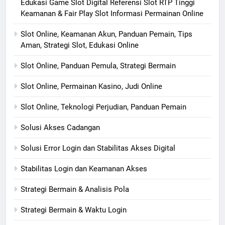
Edukasi Game Slot Digital Referensi Slot RTP Tinggi
Keamanan & Fair Play Slot Informasi Permainan Online
Slot Online, Keamanan Akun, Panduan Pemain, Tips
Aman, Strategi Slot, Edukasi Online
Slot Online, Panduan Pemula, Strategi Bermain
Slot Online, Permainan Kasino, Judi Online
Slot Online, Teknologi Perjudian, Panduan Pemain
Solusi Akses Cadangan
Solusi Error Login dan Stabilitas Akses Digital
Stabilitas Login dan Keamanan Akses
Strategi Bermain & Analisis Pola
Strategi Bermain & Waktu Login