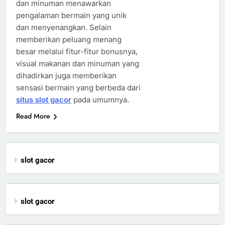
dan minuman menawarkan
pengalaman bermain yang unik
dan menyenangkan. Selain
memberikan peluang menang
besar melalui fitur-fitur bonusnya,
visual makanan dan minuman yang
dihadirkan juga memberikan
sensasi bermain yang berbeda dari
situs slot gacor
pada umumnya.
Read More
slot gacor
slot gacor