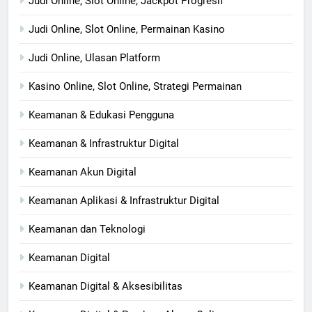
Judi Online, Slot Online, Jackpot Progresif
Judi Online, Slot Online, Permainan Kasino
Judi Online, Ulasan Platform
Kasino Online, Slot Online, Strategi Permainan
Keamanan & Edukasi Pengguna
Keamanan & Infrastruktur Digital
Keamanan Akun Digital
Keamanan Aplikasi & Infrastruktur Digital
Keamanan dan Teknologi
Keamanan Digital​
Keamanan Digital & Aksesibilitas