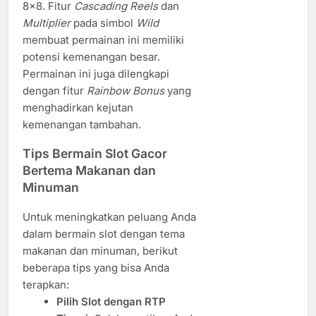
8×8. Fitur
Cascading Reels
dan
Multiplier
pada simbol
Wild
membuat permainan ini memiliki
potensi kemenangan besar.
Permainan ini juga dilengkapi
dengan fitur
Rainbow Bonus
yang
menghadirkan kejutan
kemenangan tambahan.
Tips Bermain Slot Gacor
Bertema Makanan dan
Minuman
Untuk meningkatkan peluang Anda
dalam bermain slot dengan tema
makanan dan minuman, berikut
beberapa tips yang bisa Anda
terapkan:
Pilih Slot dengan RTP