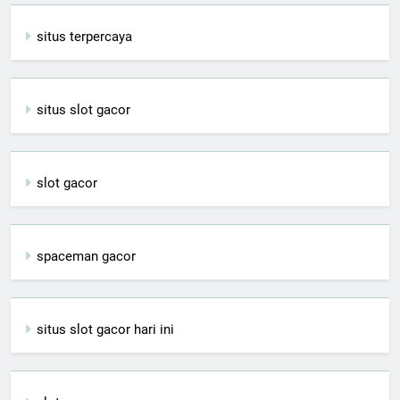
situs terpercaya
situs slot gacor
slot gacor
spaceman gacor
situs slot gacor hari ini