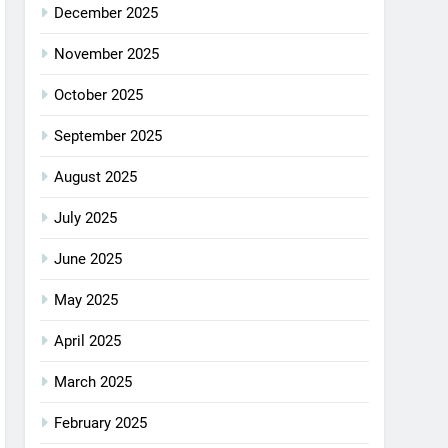
December 2025
November 2025
October 2025
September 2025
August 2025
July 2025
June 2025
May 2025
April 2025
March 2025
February 2025