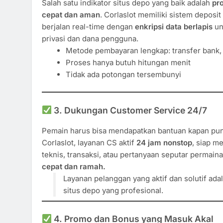
Salah satu indikator situs depo yang baik adalah
pr
cepat dan aman
. Corlaslot memiliki sistem deposi
berjalan real-time dengan
enkripsi data berlapis
un
privasi dan dana pengguna.
Metode pembayaran lengkap: transfer bank, 
Proses hanya butuh hitungan menit
Tidak ada potongan tersembunyi
3.
Dukungan Customer Service 24/7
Pemain harus bisa mendapatkan bantuan kapan pun
Corlaslot, layanan CS aktif
24 jam nonstop
, siap m
teknis, transaksi, atau pertanyaan seputar permai
cepat dan ramah.
Layanan pelanggan yang aktif dan solutif adal
situs depo yang profesional.
4.
Promo dan Bonus yang Masuk Akal