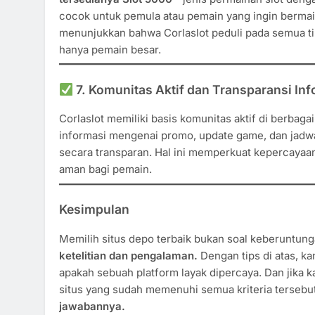
cocok untuk pemula atau pemain yang ingin bermain 
menunjukkan bahwa Corlaslot peduli pada semua t
hanya pemain besar.
7.
Komunitas Aktif dan Transparansi Inf
Corlaslot memiliki basis komunitas aktif di berbaga
informasi mengenai promo, update game, dan jadwa
secara transparan. Hal ini memperkuat kepercayaa
aman bagi pemain.
Kesimpulan
Memilih situs depo terbaik bukan soal keberuntunga
ketelitian dan pengalaman.
Dengan tips di atas, ka
apakah sebuah platform layak dipercaya. Dan jika 
situs yang sudah memenuhi semua kriteria tersebu
jawabannya.