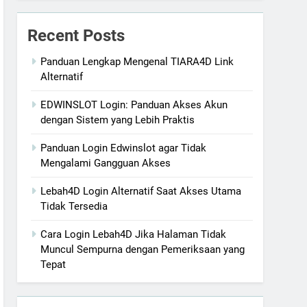
Recent Posts
Panduan Lengkap Mengenal TIARA4D Link
Alternatif
EDWINSLOT Login: Panduan Akses Akun
dengan Sistem yang Lebih Praktis
Panduan Login Edwinslot agar Tidak
Mengalami Gangguan Akses
Lebah4D Login Alternatif Saat Akses Utama
Tidak Tersedia
Cara Login Lebah4D Jika Halaman Tidak
Muncul Sempurna dengan Pemeriksaan yang
Tepat