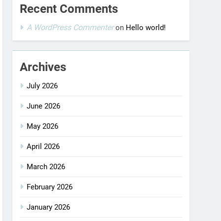
Recent Comments
A WordPress Commenter
on
Hello world!
Archives
July 2026
June 2026
May 2026
April 2026
March 2026
February 2026
January 2026