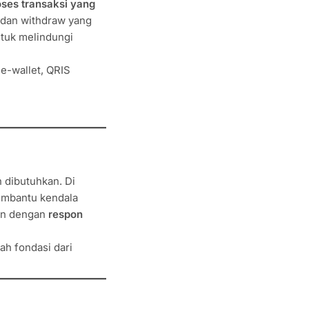
oses transaksi yang
t dan withdraw yang
tuk melindungi
e-wallet, QRIS
 dibutuhkan. Di
embantu kendala
nan dengan
respon
ah fondasi dari