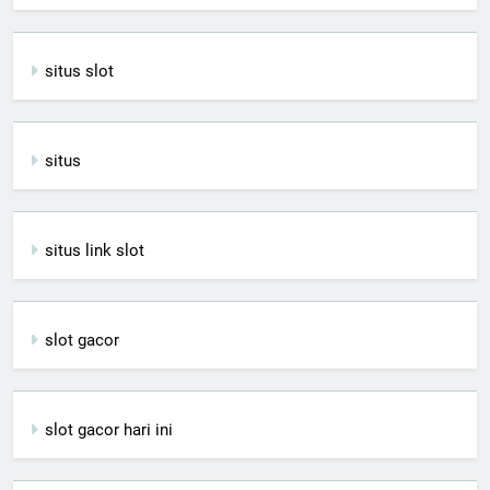
situs slot
situs
situs link slot
slot gacor
slot gacor hari ini