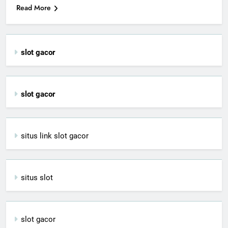
Read More
slot gacor
slot gacor
situs link slot gacor
situs slot
slot gacor