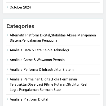
October 2024
Categories
Alternatif Platform Digital,Stabilitas Akses,Manajemen
Sistem,Pengalaman Pengguna
Analisis Data & Tata Kelola Teknologi
Analisis Game & Wawasan Pemain
Analisis Performa & Infrastruktur Sistem
Analisis Permainan Digital,Pola Permainan
Terstruktur,Observasi Ritme Putaran,Struktur Reel
Logis,Pengalaman Bermain Stabil
Analisis Platform Digital