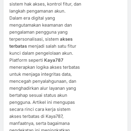
sistem hak akses, kontrol fitur, dan
langkah pengamanan akun.
Dalam era digital yang
mengutamakan keamanan dan
pengalaman pengguna yang
terpersonalisasi, sistem
akses
terbatas
menjadi salah satu fitur
kunci dalam pengelolaan akun.
Platform seperti
Kaya787
menerapkan logika akses terbatas
untuk menjaga integritas data,
mencegah penyalahgunaan, dan
menghadirkan alur layanan yang
bertahap sesuai status akun
pengguna. Artikel ini mengupas
secara rinci cara kerja sistem
akses terbatas di Kaya787,
manfaatnya, serta bagaimana
pendekatan ini meningkatkan