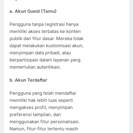
a.
Akun Guest (Tamu)
Pengguna tanpa registrasi hanya
memiliki akses terbatas ke konten
publik dan fitur dasar. Mereka tidak
dapat melakukan kustomisasi akun,
menyimpan data pribadi, atau
berpartisipasi dalam layanan yang
memerlukan autentikasi.
b.
Akun Terdaftar
Pengguna yang telah mendaftar
memiliki hak lebih luas seperti
mengakses profil, menyimpan
preferensi tampilan, dan
menggunakan fitur personalisasi.
Namun, fitur-fitur tertentu masih