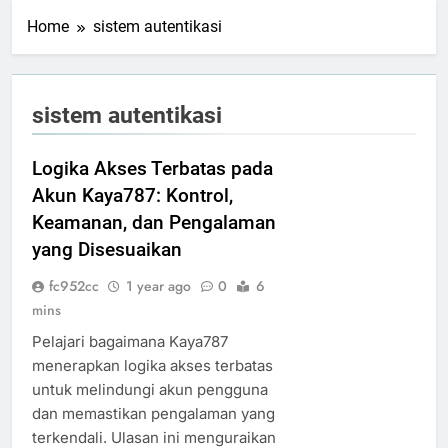
Home
sistem autentikasi
sistem autentikasi
Logika Akses Terbatas pada
Akun Kaya787: Kontrol,
Keamanan, dan Pengalaman
yang Disesuaikan
fc952cc
1 year ago
0
6
mins
Pelajari bagaimana Kaya787
menerapkan logika akses terbatas
untuk melindungi akun pengguna
dan memastikan pengalaman yang
terkendali. Ulasan ini menguraikan