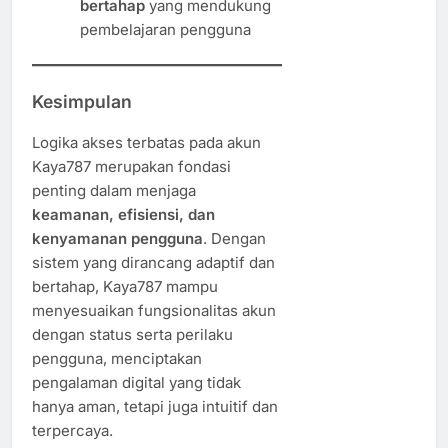
bertahap
yang mendukung
pembelajaran pengguna
Kesimpulan
Logika akses terbatas pada akun
Kaya787 merupakan fondasi
penting dalam menjaga
keamanan, efisiensi, dan
kenyamanan pengguna
. Dengan
sistem yang dirancang adaptif dan
bertahap, Kaya787 mampu
menyesuaikan fungsionalitas akun
dengan status serta perilaku
pengguna, menciptakan
pengalaman digital yang tidak
hanya aman, tetapi juga intuitif dan
terpercaya.