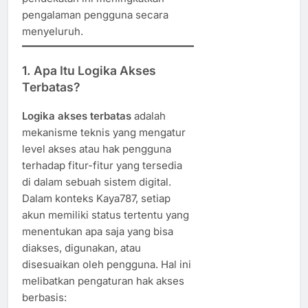
pengalaman pengguna secara
menyeluruh.
1. Apa Itu Logika Akses
Terbatas?
Logika akses terbatas
adalah
mekanisme teknis yang mengatur
level akses atau hak pengguna
terhadap fitur-fitur yang tersedia
di dalam sebuah sistem digital.
Dalam konteks Kaya787, setiap
akun memiliki status tertentu yang
menentukan apa saja yang bisa
diakses, digunakan, atau
disesuaikan oleh pengguna. Hal ini
melibatkan pengaturan hak akses
berbasis: