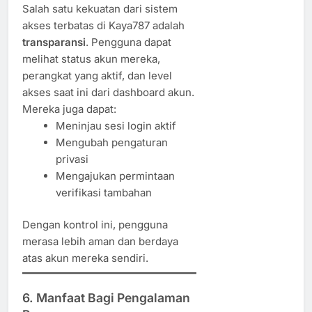
Salah satu kekuatan dari sistem
akses terbatas di Kaya787 adalah
transparansi
. Pengguna dapat
melihat status akun mereka,
perangkat yang aktif, dan level
akses saat ini dari dashboard akun.
Mereka juga dapat:
Meninjau sesi login aktif
Mengubah pengaturan
privasi
Mengajukan permintaan
verifikasi tambahan
Dengan kontrol ini, pengguna
merasa lebih aman dan berdaya
atas akun mereka sendiri.
6. Manfaat Bagi Pengalaman