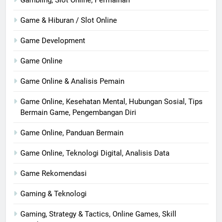
Gambling, Slot Online, Permainan
Game & Hiburan / Slot Online
Game Development
Game Online
Game Online & Analisis Pemain
Game Online, Kesehatan Mental, Hubungan Sosial, Tips
Bermain Game, Pengembangan Diri
Game Online, Panduan Bermain
Game Online, Teknologi Digital, Analisis Data
Game Rekomendasi
Gaming & Teknologi
Gaming, Strategy & Tactics, Online Games, Skill