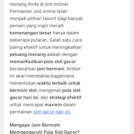
menang Anda di slot online!
Permainan slot online telah
menjadi pilihan favorit bagi banyak
pemain yang ingin meraih
kemenangan besar
hanya dalam
beberapa putaran. Salah satu cara
paling efektif untuk meningkatkan
peluang menang
adalah dengan
memanfaatkan pola slot gacor
berdasarkan
jam bermain
. Artikel
ini akan membahas bagaimana
menentukan
waktu terbaik untuk
bermain slot
, mengenali
pola slot
gacor hari ini
, dan
strategi efektif
untuk mencapai
maxwin
dalam
permainan
slot gacor hari ini
.
Mengapa Jam Bermain
Mempengaruhi Pola Slot Gacor?