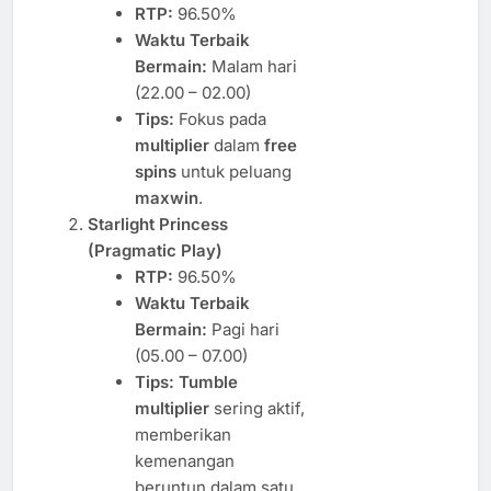
RTP:
96.50%
Waktu Terbaik
Bermain:
Malam hari
(22.00 – 02.00)
Tips:
Fokus pada
multiplier
dalam
free
spins
untuk peluang
maxwin
.
Starlight Princess
(Pragmatic Play)
RTP:
96.50%
Waktu Terbaik
Bermain:
Pagi hari
(05.00 – 07.00)
Tips:
Tumble
multiplier
sering aktif,
memberikan
kemenangan
beruntun dalam satu