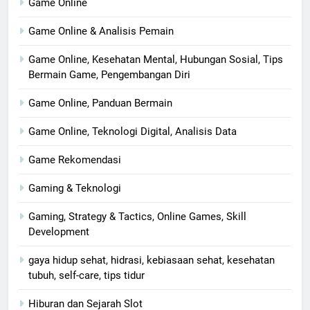
Game Online
Game Online & Analisis Pemain
Game Online, Kesehatan Mental, Hubungan Sosial, Tips
Bermain Game, Pengembangan Diri
Game Online, Panduan Bermain
Game Online, Teknologi Digital, Analisis Data
Game Rekomendasi
Gaming & Teknologi
Gaming, Strategy & Tactics, Online Games, Skill
Development
gaya hidup sehat, hidrasi, kebiasaan sehat, kesehatan
tubuh, self-care, tips tidur
Hiburan dan Sejarah Slot