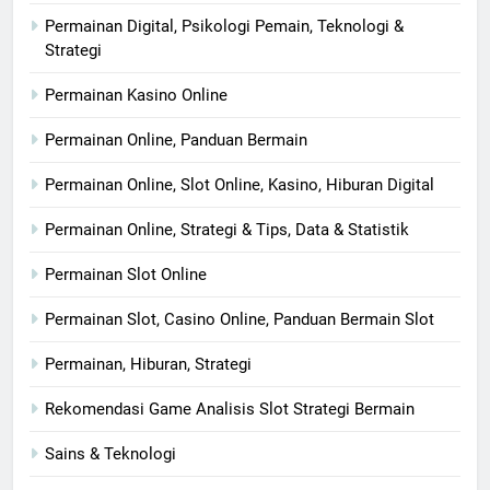
Permainan Digital, Psikologi Pemain, Teknologi &
Strategi
Permainan Kasino Online
Permainan Online, Panduan Bermain
Permainan Online, Slot Online, Kasino, Hiburan Digital
Permainan Online, Strategi & Tips, Data & Statistik
Permainan Slot Online
Permainan Slot, Casino Online, Panduan Bermain Slot
Permainan, Hiburan, Strategi
Rekomendasi Game Analisis Slot Strategi Bermain
Sains & Teknologi