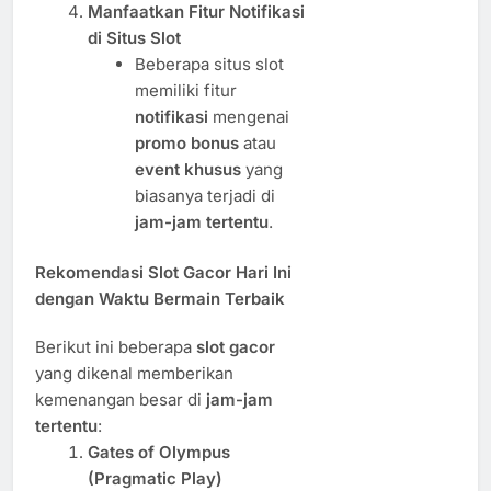
Manfaatkan Fitur Notifikasi
di Situs Slot
Beberapa situs slot
memiliki fitur
notifikasi
mengenai
promo bonus
atau
event khusus
yang
biasanya terjadi di
jam-jam tertentu
.
Rekomendasi Slot Gacor Hari Ini
dengan Waktu Bermain Terbaik
Berikut ini beberapa
slot gacor
yang dikenal memberikan
kemenangan besar di
jam-jam
tertentu
:
Gates of Olympus
(Pragmatic Play)