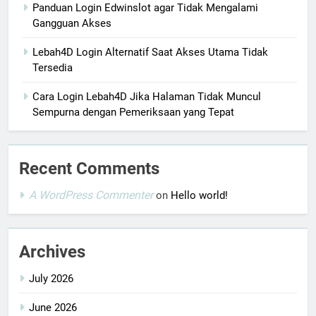
Panduan Login Edwinslot agar Tidak Mengalami
Gangguan Akses
Lebah4D Login Alternatif Saat Akses Utama Tidak
Tersedia
Cara Login Lebah4D Jika Halaman Tidak Muncul
Sempurna dengan Pemeriksaan yang Tepat
Recent Comments
A WordPress Commenter
on
Hello world!
Archives
July 2026
June 2026