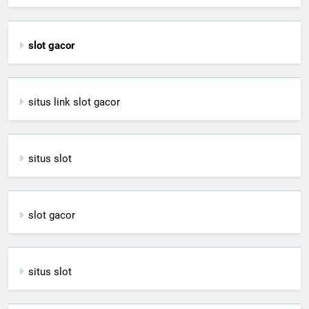
slot gacor
situs link slot gacor
situs slot
slot gacor
situs slot