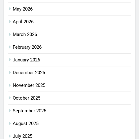
May 2026
April 2026
March 2026
February 2026
January 2026
December 2025
November 2025
October 2025
September 2025
August 2025
July 2025