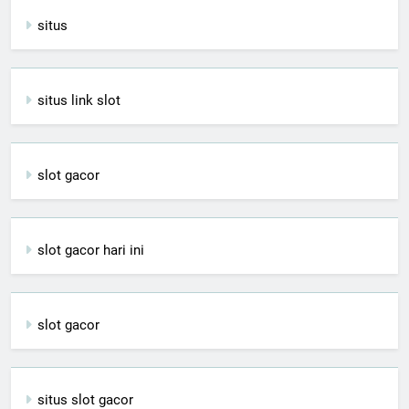
situs
situs link slot
slot gacor
slot gacor hari ini
slot gacor
situs slot gacor