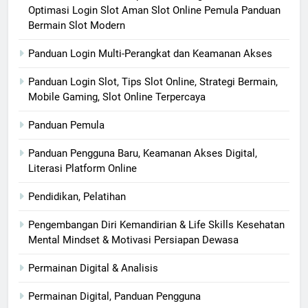
Optimasi Login Slot Aman Slot Online Pemula Panduan
Bermain Slot Modern
Panduan Login Multi-Perangkat dan Keamanan Akses
Panduan Login Slot, Tips Slot Online, Strategi Bermain,
Mobile Gaming, Slot Online Terpercaya
Panduan Pemula
Panduan Pengguna Baru, Keamanan Akses Digital,
Literasi Platform Online
Pendidikan, Pelatihan
Pengembangan Diri Kemandirian & Life Skills Kesehatan
Mental Mindset & Motivasi Persiapan Dewasa
Permainan Digital & Analisis
Permainan Digital, Panduan Pengguna