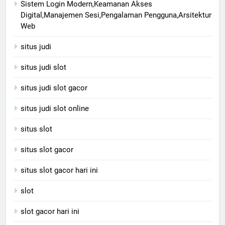
Sistem Login Modern,Keamanan Akses
Digital,Manajemen Sesi,Pengalaman Pengguna,Arsitektur
Web
situs judi
situs judi slot
situs judi slot gacor
situs judi slot online
situs slot
situs slot gacor
situs slot gacor hari ini
slot
slot gacor hari ini