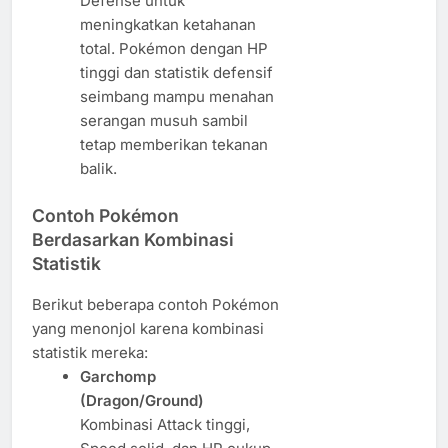
Defense untuk
meningkatkan ketahanan
total. Pokémon dengan HP
tinggi dan statistik defensif
seimbang mampu menahan
serangan musuh sambil
tetap memberikan tekanan
balik.
Contoh Pokémon
Berdasarkan Kombinasi
Statistik
Berikut beberapa contoh Pokémon
yang menonjol karena kombinasi
statistik mereka:
Garchomp
(Dragon/Ground)
Kombinasi Attack tinggi,