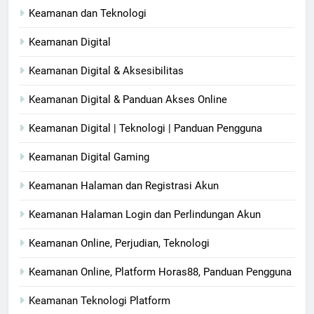
Keamanan dan Teknologi
Keamanan Digital​
Keamanan Digital & Aksesibilitas
Keamanan Digital & Panduan Akses Online
Keamanan Digital | Teknologi | Panduan Pengguna
Keamanan Digital Gaming
Keamanan Halaman dan Registrasi Akun
Keamanan Halaman Login dan Perlindungan Akun
Keamanan Online, Perjudian, Teknologi
Keamanan Online, Platform Horas88, Panduan Pengguna
Keamanan Teknologi Platform