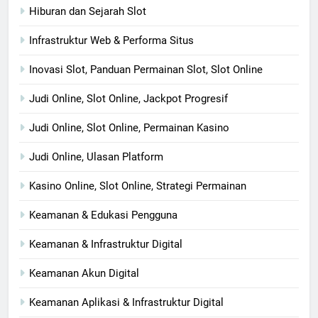
Hiburan dan Sejarah Slot
Infrastruktur Web & Performa Situs
Inovasi Slot, Panduan Permainan Slot, Slot Online
Judi Online, Slot Online, Jackpot Progresif
Judi Online, Slot Online, Permainan Kasino
Judi Online, Ulasan Platform
Kasino Online, Slot Online, Strategi Permainan
Keamanan & Edukasi Pengguna
Keamanan & Infrastruktur Digital
Keamanan Akun Digital
Keamanan Aplikasi & Infrastruktur Digital