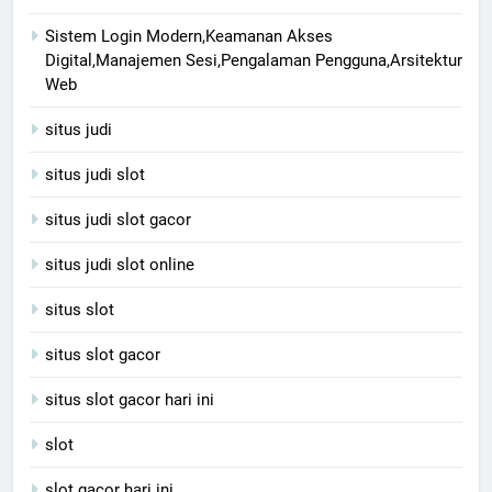
Sistem Login Modern,Keamanan Akses
Digital,Manajemen Sesi,Pengalaman Pengguna,Arsitektur
Web
situs judi
situs judi slot
situs judi slot gacor
situs judi slot online
situs slot
situs slot gacor
situs slot gacor hari ini
slot
slot gacor hari ini