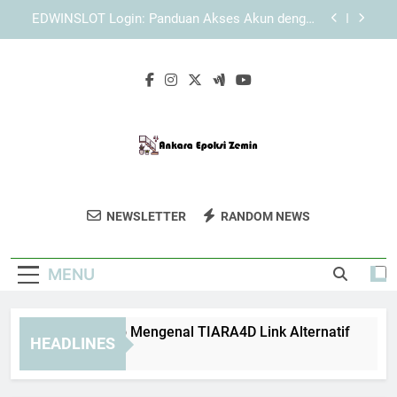
Skip
Panduan Login Edwinslot agar Tidak Mengalami
to
Gangguan Akses
content
Lebah4D Login Alternatif Saat Akses Utama
Tidak Tersedia
Panduan Lengkap Mengenal TIARA4D Link
Alternatif
EDWINSLOT Login: Panduan Akses Akun dengan
Sistem yang Lebih Praktis
Panduan Login Edwinslot agar Tidak Mengalami
Gangguan Akses
Ankara Epoksi
Dapatkan Lantai Epoksi Berkualitas Tinggi
Lebah4D Login Alternatif Saat Akses Utama
NEWSLETTER
RANDOM NEWS
Zemin
Tidak Tersedia
Dari Ankara Epoksi Zemin. Untuk Lantai
Yang Tahan Lama Dan Elegan.
MENU
nduan Lengkap Mengenal TIARA4D Link Alternatif
EDWI
HEADLINES
Month Ago
2 Mon