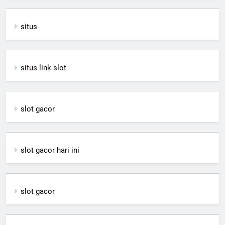
situs
situs link slot
slot gacor
slot gacor hari ini
slot gacor