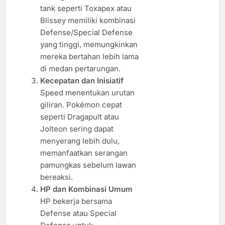
tank seperti Toxapex atau
Blissey memiliki kombinasi
Defense/Special Defense
yang tinggi, memungkinkan
mereka bertahan lebih lama
di medan pertarungan.
Kecepatan dan Inisiatif
Speed menentukan urutan
giliran. Pokémon cepat
seperti Dragapult atau
Jolteon sering dapat
menyerang lebih dulu,
memanfaatkan serangan
pamungkas sebelum lawan
bereaksi.
HP dan Kombinasi Umum
HP bekerja bersama
Defense atau Special