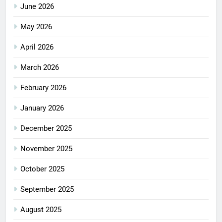
June 2026
May 2026
April 2026
March 2026
February 2026
January 2026
December 2025
November 2025
October 2025
September 2025
August 2025