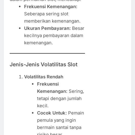
Frekuensi Kemenangan:
Seberapa sering slot
memberikan kemenangan.
Ukuran Pembayaran:
Besar
kecilnya pembayaran dalam
kemenangan.
Jenis-Jenis Volatilitas Slot
Volatilitas Rendah
Frekuensi
Kemenangan:
Sering,
tetapi dengan jumlah
kecil.
Cocok Untuk:
Pemain
pemula yang ingin
bermain santai tanpa
risiko besar.