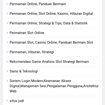
Permainan Online, Panduan Bermain
Permainan Online, Slot Online, Kasino, Hiburan Digital
Permainan Online, Strategi & Tips, Data & Statistik
Permainan Slot Online
Permainan Slot, Casino Online, Panduan Bermain Slot
Permainan, Hiburan, Strategi
Rekomendasi Game Analisis Slot Strategi Bermain
Sains & Teknologi
Sistem Login Modern,Keamanan Akses
Digital,Manajemen Sesi,Pengalaman Pengguna,Arsitektur
Web
situs judi