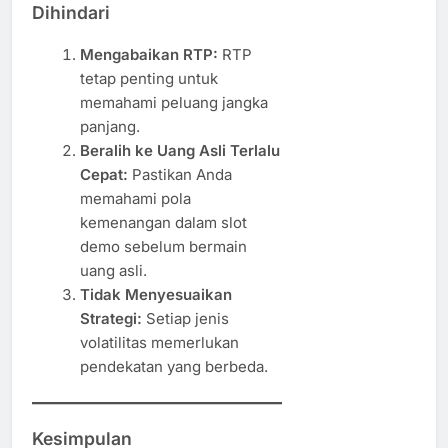
Dihindari
Mengabaikan RTP:
RTP
tetap penting untuk
memahami peluang jangka
panjang.
Beralih ke Uang Asli Terlalu
Cepat:
Pastikan Anda
memahami pola
kemenangan dalam slot
demo sebelum bermain
uang asli.
Tidak Menyesuaikan
Strategi:
Setiap jenis
volatilitas memerlukan
pendekatan yang berbeda.
Kesimpulan