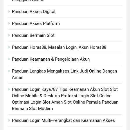
Panduan Akses Digital
Panduan Akses Platform
Panduan Bermain Slot
Panduan Horas88, Masalah Login, Akun Horas88
Panduan Keamanan & Pengelolaan Akun
Panduan Lengkap Mengakses Link Judi Online Dengan
Aman
Panduan Login Kaya787 Tips Keamanan Akun Slot Slot
Online Mobile & Desktop Proteksi Login Slot Online
Optimasi Login Slot Aman Slot Online Pemula Panduan
Bermain Slot Modern
Panduan Login Multi-Perangkat dan Keamanan Akses