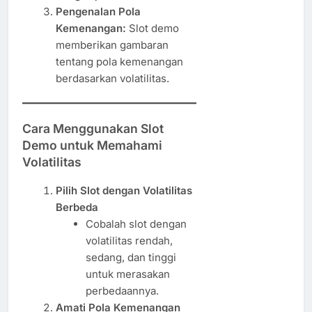
Pengenalan Pola
Kemenangan:
Slot demo
memberikan gambaran
tentang pola kemenangan
berdasarkan volatilitas.
Cara Menggunakan Slot
Demo untuk Memahami
Volatilitas
Pilih Slot dengan Volatilitas
Berbeda
Cobalah slot dengan
volatilitas rendah,
sedang, dan tinggi
untuk merasakan
perbedaannya.
Amati Pola Kemenangan