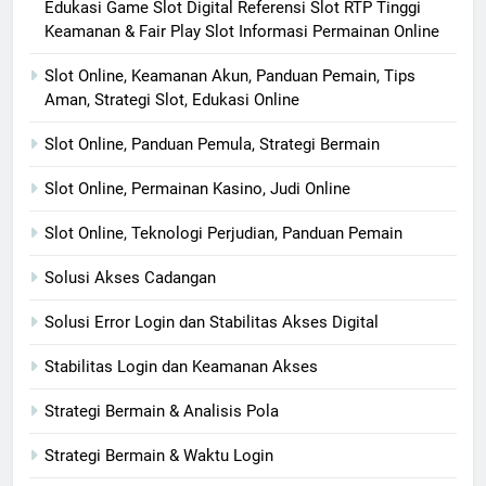
Edukasi Game Slot Digital Referensi Slot RTP Tinggi
Keamanan & Fair Play Slot Informasi Permainan Online
Slot Online, Keamanan Akun, Panduan Pemain, Tips
Aman, Strategi Slot, Edukasi Online
Slot Online, Panduan Pemula, Strategi Bermain
Slot Online, Permainan Kasino, Judi Online
Slot Online, Teknologi Perjudian, Panduan Pemain
Solusi Akses Cadangan
Solusi Error Login dan Stabilitas Akses Digital
Stabilitas Login dan Keamanan Akses
Strategi Bermain & Analisis Pola
Strategi Bermain & Waktu Login