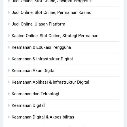
Judi Online, Slot Online, Jackpot Progresif
Judi Online, Slot Online, Permainan Kasino
Judi Online, Ulasan Platform
Kasino Online, Slot Online, Strategi Permainan
Keamanan & Edukasi Pengguna
Keamanan & Infrastruktur Digital
Keamanan Akun Digital
Keamanan Aplikasi & Infrastruktur Digital
Keamanan dan Teknologi
Keamanan Digital​
Keamanan Digital & Aksesibilitas