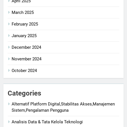
April 2025
March 2025
February 2025
January 2025
December 2024
November 2024
October 2024
Categories
Alternatif Platform Digital,Stabilitas Akses,Manajemen
Sistem,Pengalaman Pengguna
Analisis Data & Tata Kelola Teknologi