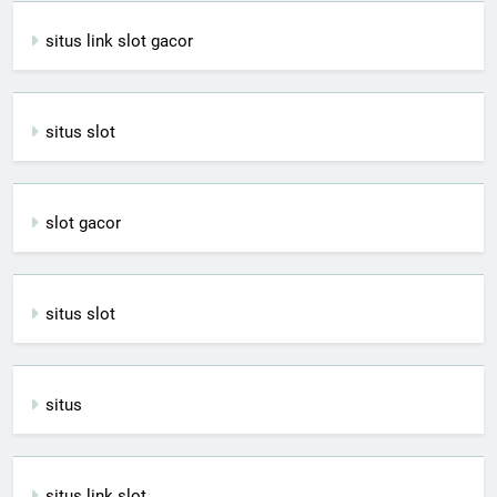
situs link slot gacor
situs slot
slot gacor
situs slot
situs
situs link slot