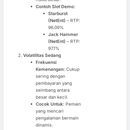
Contoh Slot Demo:
Starburst
(NetEnt)
– RTP:
96.09%
Jack Hammer
(NetEnt)
– RTP:
97.1%
Volatilitas Sedang
Frekuensi
Kemenangan:
Cukup
sering dengan
pembayaran yang
seimbang antara
besar dan kecil.
Cocok Untuk:
Pemain
yang mencari
pengalaman bermain
dinamis.