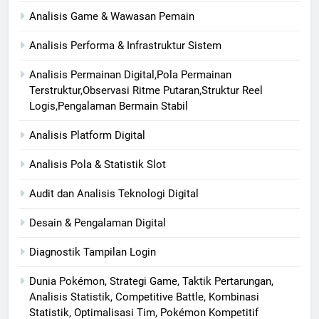
Analisis Game & Wawasan Pemain
Analisis Performa & Infrastruktur Sistem
Analisis Permainan Digital,Pola Permainan
Terstruktur,Observasi Ritme Putaran,Struktur Reel
Logis,Pengalaman Bermain Stabil
Analisis Platform Digital
Analisis Pola & Statistik Slot
Audit dan Analisis Teknologi Digital
Desain & Pengalaman Digital
Diagnostik Tampilan Login
Dunia Pokémon, Strategi Game, Taktik Pertarungan,
Analisis Statistik, Competitive Battle, Kombinasi
Statistik, Optimalisasi Tim, Pokémon Kompetitif