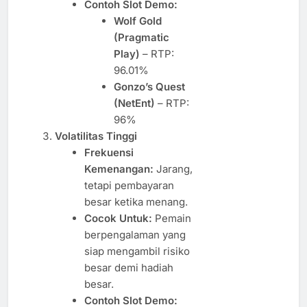
Contoh Slot Demo:
Wolf Gold
(Pragmatic
Play)
– RTP:
96.01%
Gonzo’s Quest
(NetEnt)
– RTP:
96%
Volatilitas Tinggi
Frekuensi
Kemenangan:
Jarang,
tetapi pembayaran
besar ketika menang.
Cocok Untuk:
Pemain
berpengalaman yang
siap mengambil risiko
besar demi hadiah
besar.
Contoh Slot Demo: