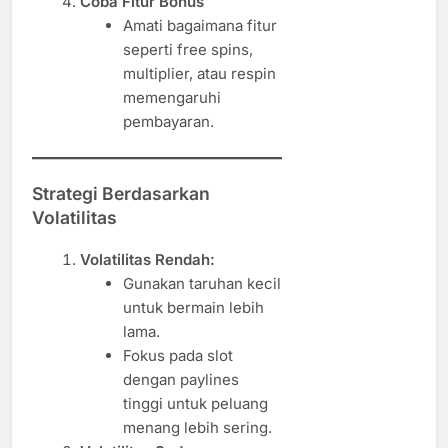
Coba Fitur Bonus
Amati bagaimana fitur
seperti free spins,
multiplier, atau respin
memengaruhi
pembayaran.
Strategi Berdasarkan
Volatilitas
Volatilitas Rendah:
Gunakan taruhan kecil
untuk bermain lebih
lama.
Fokus pada slot
dengan paylines
tinggi untuk peluang
menang lebih sering.