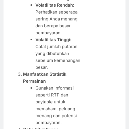
Volatilitas Rendah:
Perhatikan seberapa
sering Anda menang
dan berapa besar
pembayaran.
Volatilitas Tinggi:
Catat jumlah putaran
yang dibutuhkan
sebelum kemenangan
besar.
Manfaatkan Statistik
Permainan
Gunakan informasi
seperti RTP dan
paytable untuk
memahami peluang
menang dan potensi
pembayaran.