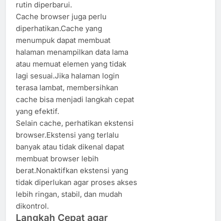
rutin diperbarui.
Cache browser juga perlu
diperhatikan.Cache yang
menumpuk dapat membuat
halaman menampilkan data lama
atau memuat elemen yang tidak
lagi sesuai.Jika halaman login
terasa lambat, membersihkan
cache bisa menjadi langkah cepat
yang efektif.
Selain cache, perhatikan ekstensi
browser.Ekstensi yang terlalu
banyak atau tidak dikenal dapat
membuat browser lebih
berat.Nonaktifkan ekstensi yang
tidak diperlukan agar proses akses
lebih ringan, stabil, dan mudah
dikontrol.
Langkah Cepat agar