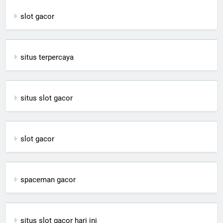
slot gacor
situs terpercaya
situs slot gacor
slot gacor
spaceman gacor
situs slot gacor hari ini