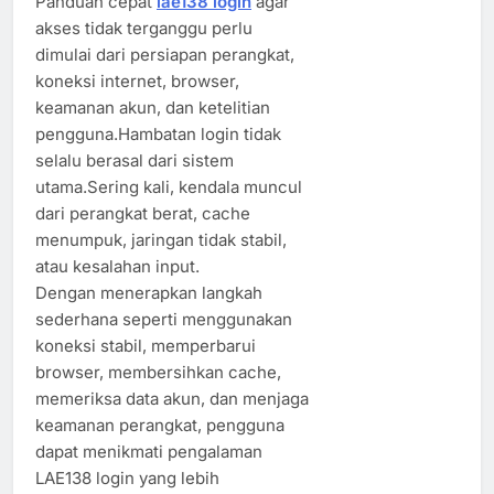
Panduan cepat
lae138 login
agar
akses tidak terganggu perlu
dimulai dari persiapan perangkat,
koneksi internet, browser,
keamanan akun, dan ketelitian
pengguna.Hambatan login tidak
selalu berasal dari sistem
utama.Sering kali, kendala muncul
dari perangkat berat, cache
menumpuk, jaringan tidak stabil,
atau kesalahan input.
Dengan menerapkan langkah
sederhana seperti menggunakan
koneksi stabil, memperbarui
browser, membersihkan cache,
memeriksa data akun, dan menjaga
keamanan perangkat, pengguna
dapat menikmati pengalaman
LAE138 login yang lebih