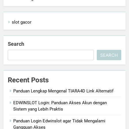
slot gacor
Search
SEARCH
Recent Posts
Panduan Lengkap Mengenal TIARA4D Link Alternatif
EDWINSLOT Login: Panduan Akses Akun dengan
Sistem yang Lebih Praktis
Panduan Login Edwinslot agar Tidak Mengalami
Gangguan Akses