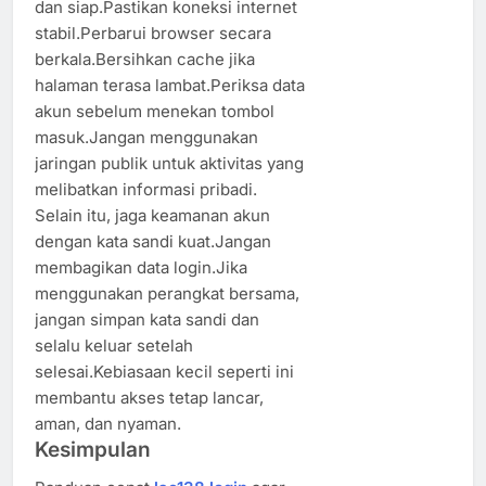
dan siap.Pastikan koneksi internet
stabil.Perbarui browser secara
berkala.Bersihkan cache jika
halaman terasa lambat.Periksa data
akun sebelum menekan tombol
masuk.Jangan menggunakan
jaringan publik untuk aktivitas yang
melibatkan informasi pribadi.
Selain itu, jaga keamanan akun
dengan kata sandi kuat.Jangan
membagikan data login.Jika
menggunakan perangkat bersama,
jangan simpan kata sandi dan
selalu keluar setelah
selesai.Kebiasaan kecil seperti ini
membantu akses tetap lancar,
aman, dan nyaman.
Kesimpulan