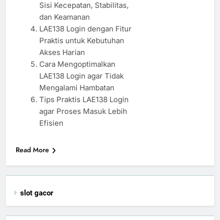
Sisi Kecepatan, Stabilitas,
dan Keamanan
LAE138 Login dengan Fitur
Praktis untuk Kebutuhan
Akses Harian
Cara Mengoptimalkan
LAE138 Login agar Tidak
Mengalami Hambatan
Tips Praktis LAE138 Login
agar Proses Masuk Lebih
Efisien
Read More
slot gacor