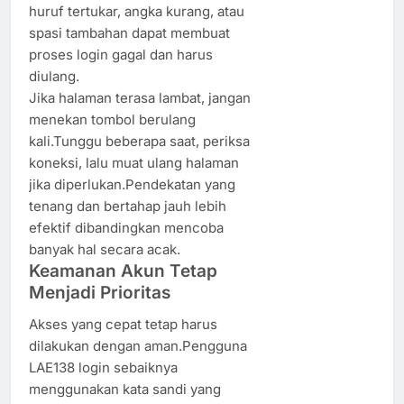
huruf tertukar, angka kurang, atau
spasi tambahan dapat membuat
proses login gagal dan harus
diulang.
Jika halaman terasa lambat, jangan
menekan tombol berulang
kali.Tunggu beberapa saat, periksa
koneksi, lalu muat ulang halaman
jika diperlukan.Pendekatan yang
tenang dan bertahap jauh lebih
efektif dibandingkan mencoba
banyak hal secara acak.
Keamanan Akun Tetap
Menjadi Prioritas
Akses yang cepat tetap harus
dilakukan dengan aman.Pengguna
LAE138 login sebaiknya
menggunakan kata sandi yang