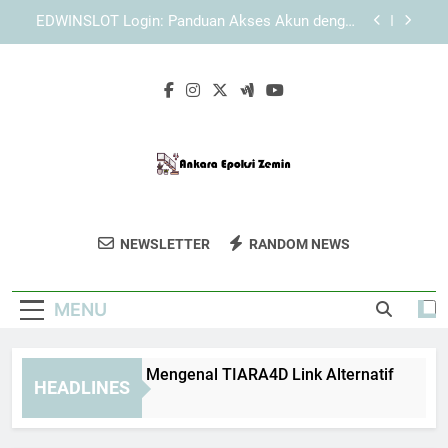
Skip
Panduan Login Edwinslot agar Tidak Mengalami
to
Gangguan Akses
content
Lebah4D Login Alternatif Saat Akses Utama
Tidak Tersedia
Panduan Lengkap Mengenal TIARA4D Link
Alternatif
EDWINSLOT Login: Panduan Akses Akun dengan
Sistem yang Lebih Praktis
Panduan Login Edwinslot agar Tidak Mengalami
Gangguan Akses
Ankara Epoksi
Dapatkan Lantai Epoksi Berkualitas Tinggi
Lebah4D Login Alternatif Saat Akses Utama
NEWSLETTER
RANDOM NEWS
Zemin
Tidak Tersedia
Dari Ankara Epoksi Zemin. Untuk Lantai
Yang Tahan Lama Dan Elegan.
MENU
nduan Lengkap Mengenal TIARA4D Link Alternatif
EDWI
HEADLINES
Weeks Ago
1 Mon