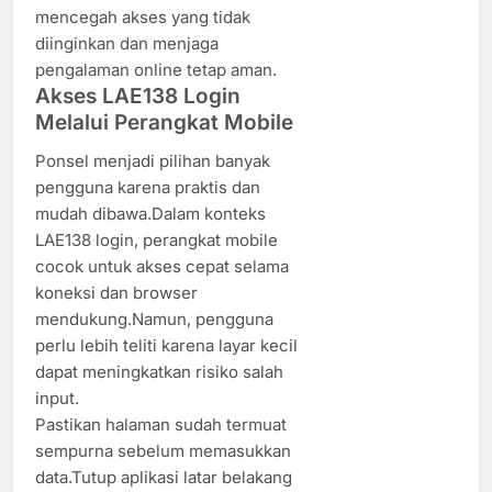
mencegah akses yang tidak
diinginkan dan menjaga
pengalaman online tetap aman.
Akses LAE138 Login
Melalui Perangkat Mobile
Ponsel menjadi pilihan banyak
pengguna karena praktis dan
mudah dibawa.Dalam konteks
LAE138 login, perangkat mobile
cocok untuk akses cepat selama
koneksi dan browser
mendukung.Namun, pengguna
perlu lebih teliti karena layar kecil
dapat meningkatkan risiko salah
input.
Pastikan halaman sudah termuat
sempurna sebelum memasukkan
data.Tutup aplikasi latar belakang