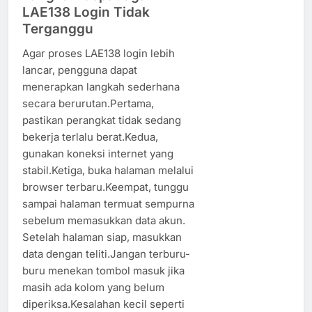
LAE138 Login Tidak
Terganggu
Agar proses LAE138 login lebih
lancar, pengguna dapat
menerapkan langkah sederhana
secara berurutan.Pertama,
pastikan perangkat tidak sedang
bekerja terlalu berat.Kedua,
gunakan koneksi internet yang
stabil.Ketiga, buka halaman melalui
browser terbaru.Keempat, tunggu
sampai halaman termuat sempurna
sebelum memasukkan data akun.
Setelah halaman siap, masukkan
data dengan teliti.Jangan terburu-
buru menekan tombol masuk jika
masih ada kolom yang belum
diperiksa.Kesalahan kecil seperti