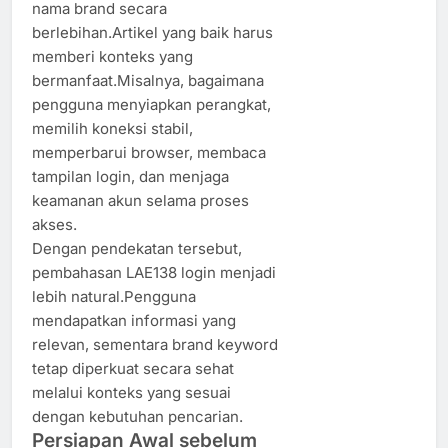
nama brand secara
berlebihan.Artikel yang baik harus
memberi konteks yang
bermanfaat.Misalnya, bagaimana
pengguna menyiapkan perangkat,
memilih koneksi stabil,
memperbarui browser, membaca
tampilan login, dan menjaga
keamanan akun selama proses
akses.
Dengan pendekatan tersebut,
pembahasan LAE138 login menjadi
lebih natural.Pengguna
mendapatkan informasi yang
relevan, sementara brand keyword
tetap diperkuat secara sehat
melalui konteks yang sesuai
dengan kebutuhan pencarian.
Persiapan Awal sebelum