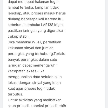
dapat membuat halaman login
lambat terbuka, tampilan tidak
lengkap, atau proses masuk harus
diulang beberapa kali.Karena itu,
sebelum membuka LAE138 login,
pastikan jaringan yang digunakan
cukup stabil.
Jika memakai Wi-Fi, perhatikan
kekuatan sinyal dan jumlah
perangkat yang terhubung.Terlalu
banyak perangkat dalam satu
jaringan dapat memengaruhi
kecepatan akses.Jika
menggunakan data seluler, pilih
lokasi dengan sinyal yang lebih
kuat agar proses login tidak
terputus.
Untuk aktivitas yang melibatkan
akun pribadi, koneksi pribadi lebih