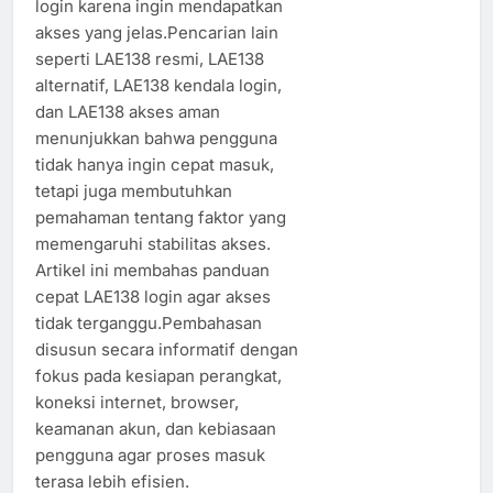
login karena ingin mendapatkan
akses yang jelas.Pencarian lain
seperti LAE138 resmi, LAE138
alternatif, LAE138 kendala login,
dan LAE138 akses aman
menunjukkan bahwa pengguna
tidak hanya ingin cepat masuk,
tetapi juga membutuhkan
pemahaman tentang faktor yang
memengaruhi stabilitas akses.
Artikel ini membahas panduan
cepat LAE138 login agar akses
tidak terganggu.Pembahasan
disusun secara informatif dengan
fokus pada kesiapan perangkat,
koneksi internet, browser,
keamanan akun, dan kebiasaan
pengguna agar proses masuk
terasa lebih efisien.