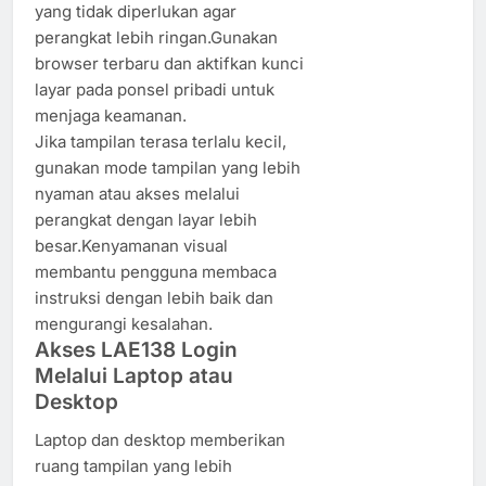
yang tidak diperlukan agar
perangkat lebih ringan.Gunakan
browser terbaru dan aktifkan kunci
layar pada ponsel pribadi untuk
menjaga keamanan.
Jika tampilan terasa terlalu kecil,
gunakan mode tampilan yang lebih
nyaman atau akses melalui
perangkat dengan layar lebih
besar.Kenyamanan visual
membantu pengguna membaca
instruksi dengan lebih baik dan
mengurangi kesalahan.
Akses LAE138 Login
Melalui Laptop atau
Desktop
Laptop dan desktop memberikan
ruang tampilan yang lebih