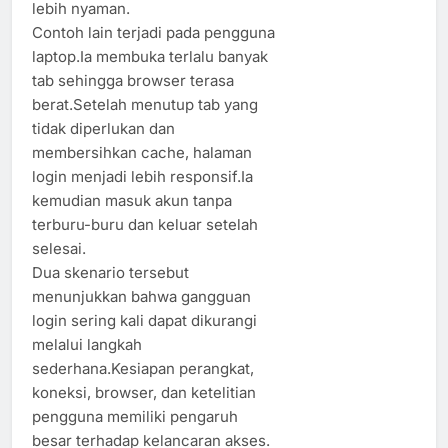
lebih nyaman.
Contoh lain terjadi pada pengguna
laptop.Ia membuka terlalu banyak
tab sehingga browser terasa
berat.Setelah menutup tab yang
tidak diperlukan dan
membersihkan cache, halaman
login menjadi lebih responsif.Ia
kemudian masuk akun tanpa
terburu-buru dan keluar setelah
selesai.
Dua skenario tersebut
menunjukkan bahwa gangguan
login sering kali dapat dikurangi
melalui langkah
sederhana.Kesiapan perangkat,
koneksi, browser, dan ketelitian
pengguna memiliki pengaruh
besar terhadap kelancaran akses.