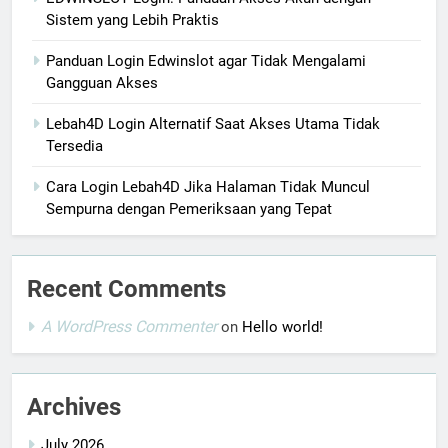
Sistem yang Lebih Praktis
Panduan Login Edwinslot agar Tidak Mengalami
Gangguan Akses
Lebah4D Login Alternatif Saat Akses Utama Tidak
Tersedia
Cara Login Lebah4D Jika Halaman Tidak Muncul
Sempurna dengan Pemeriksaan yang Tepat
Recent Comments
A WordPress Commenter
on
Hello world!
Archives
July 2026