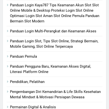
Panduan Login Kaya787 Tips Keamanan Akun Slot Slot
Online Mobile & Desktop Proteksi Login Slot Online
Optimasi Login Slot Aman Slot Online Pemula Panduan
Bermain Slot Modern
Panduan Login Multi-Perangkat dan Keamanan Akses
Panduan Login Slot, Tips Slot Online, Strategi Bermain,
Mobile Gaming, Slot Online Terpercaya
Panduan Pemula
Panduan Pengguna Baru, Keamanan Akses Digital,
Literasi Platform Online
Pendidikan, Pelatihan
Pengembangan Diri Kemandirian & Life Skills Kesehatan
Mental Mindset & Motivasi Persiapan Dewasa
Permainan Digital & Analisis