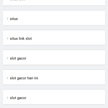
situs
situs link slot
slot gacor
slot gacor hari ini
slot gacor