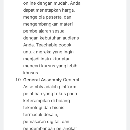
online dengan mudah. Anda
dapat menetapkan harga,
mengelola peserta, dan
mengembangkan materi
pembelajaran sesuai
dengan kebutuhan audiens
Anda. Teachable cocok
untuk mereka yang ingin
menjadi instruktur atau
mencari kursus yang lebih
khusus.
General Assembly
General
Assembly adalah platform
pelatihan yang fokus pada
keterampilan di bidang
teknologi dan bisnis,
termasuk desain,
pemasaran digital, dan
pengembangan perangkat