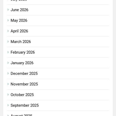
June 2026
May 2026
April 2026
March 2026
February 2026
January 2026
December 2025
November 2025
October 2025
September 2025
August 2025