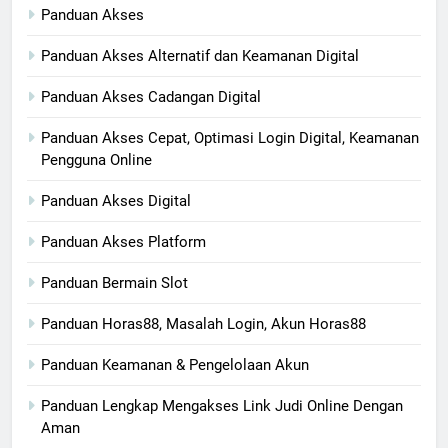
Panduan Akses
Panduan Akses Alternatif dan Keamanan Digital
Panduan Akses Cadangan Digital
Panduan Akses Cepat, Optimasi Login Digital, Keamanan
Pengguna Online
Panduan Akses Digital
Panduan Akses Platform
Panduan Bermain Slot
Panduan Horas88, Masalah Login, Akun Horas88
Panduan Keamanan & Pengelolaan Akun
Panduan Lengkap Mengakses Link Judi Online Dengan
Aman