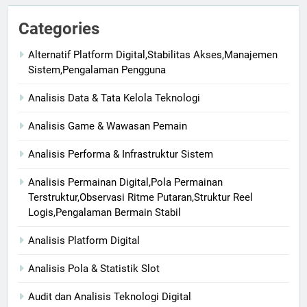
Categories
Alternatif Platform Digital,Stabilitas Akses,Manajemen
Sistem,Pengalaman Pengguna
Analisis Data & Tata Kelola Teknologi
Analisis Game & Wawasan Pemain
Analisis Performa & Infrastruktur Sistem
Analisis Permainan Digital,Pola Permainan
Terstruktur,Observasi Ritme Putaran,Struktur Reel
Logis,Pengalaman Bermain Stabil
Analisis Platform Digital
Analisis Pola & Statistik Slot
Audit dan Analisis Teknologi Digital