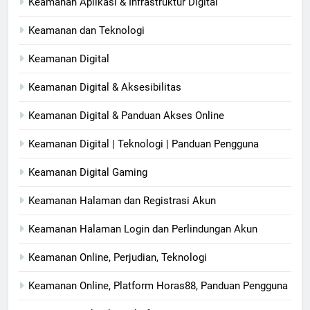
Keamanan Aplikasi & Infrastruktur Digital
Keamanan dan Teknologi
Keamanan Digital​
Keamanan Digital & Aksesibilitas
Keamanan Digital & Panduan Akses Online
Keamanan Digital | Teknologi | Panduan Pengguna
Keamanan Digital Gaming
Keamanan Halaman dan Registrasi Akun
Keamanan Halaman Login dan Perlindungan Akun
Keamanan Online, Perjudian, Teknologi
Keamanan Online, Platform Horas88, Panduan Pengguna