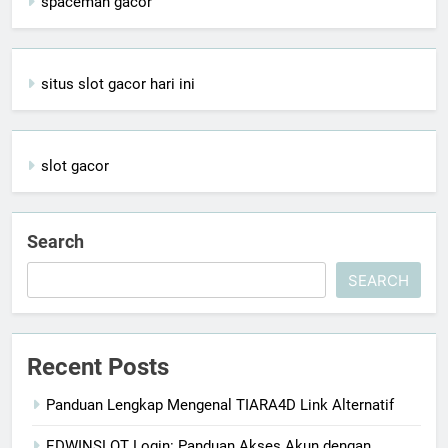
spaceman gacor
situs slot gacor hari ini
slot gacor
Search
SEARCH
Recent Posts
Panduan Lengkap Mengenal TIARA4D Link Alternatif
EDWINSLOT Login: Panduan Akses Akun dengan