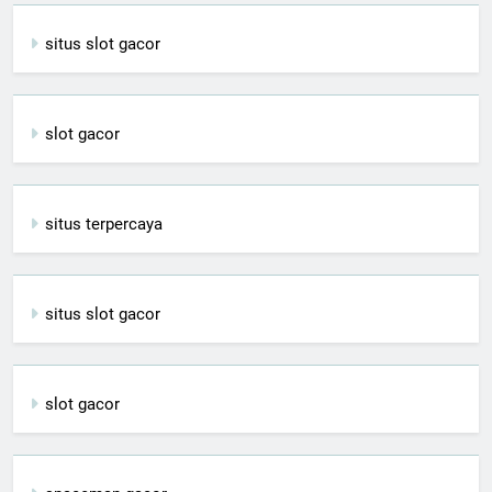
situs slot gacor
slot gacor
situs terpercaya
situs slot gacor
slot gacor