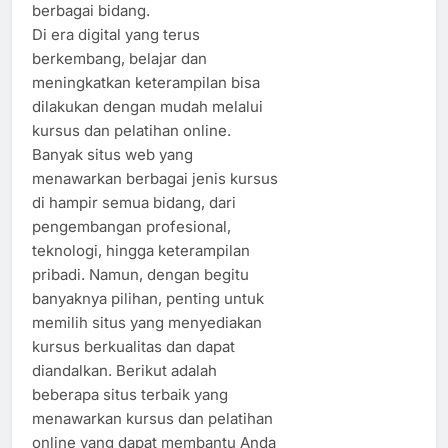
berbagai bidang.
Di era digital yang terus
berkembang, belajar dan
meningkatkan keterampilan bisa
dilakukan dengan mudah melalui
kursus dan pelatihan online.
Banyak situs web yang
menawarkan berbagai jenis kursus
di hampir semua bidang, dari
pengembangan profesional,
teknologi, hingga keterampilan
pribadi. Namun, dengan begitu
banyaknya pilihan, penting untuk
memilih situs yang menyediakan
kursus berkualitas dan dapat
diandalkan. Berikut adalah
beberapa situs terbaik yang
menawarkan kursus dan pelatihan
online yang dapat membantu Anda