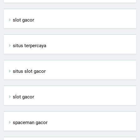
slot gacor
situs terpercaya
situs slot gacor
slot gacor
spaceman gacor