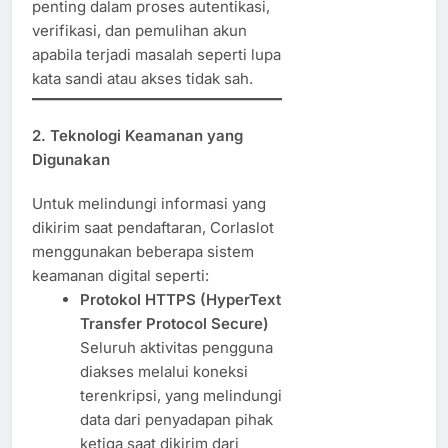
penting dalam proses autentikasi,
verifikasi, dan pemulihan akun
apabila terjadi masalah seperti lupa
kata sandi atau akses tidak sah.
2.
Teknologi Keamanan yang
Digunakan
Untuk melindungi informasi yang
dikirim saat pendaftaran, Corlaslot
menggunakan beberapa sistem
keamanan digital seperti:
Protokol HTTPS (HyperText
Transfer Protocol Secure)
Seluruh aktivitas pengguna
diakses melalui koneksi
terenkripsi, yang melindungi
data dari penyadapan pihak
ketiga saat dikirim dari