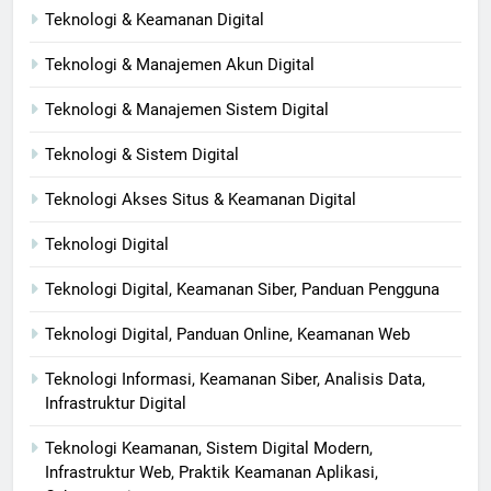
Teknologi & Keamanan Digital
Teknologi & Manajemen Akun Digital
Teknologi & Manajemen Sistem Digital
Teknologi & Sistem Digital
Teknologi Akses Situs & Keamanan Digital
Teknologi Digital
Teknologi Digital, Keamanan Siber, Panduan Pengguna
Teknologi Digital, Panduan Online, Keamanan Web
Teknologi Informasi, Keamanan Siber, Analisis Data,
Infrastruktur Digital
Teknologi Keamanan, Sistem Digital Modern,
Infrastruktur Web, Praktik Keamanan Aplikasi,