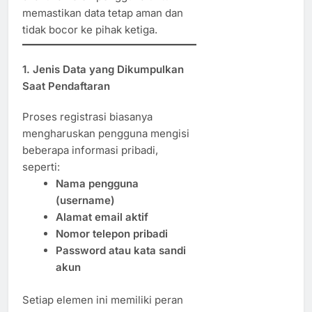
memastikan data tetap aman dan
tidak bocor ke pihak ketiga.
1.
Jenis Data yang Dikumpulkan
Saat Pendaftaran
Proses registrasi biasanya
mengharuskan pengguna mengisi
beberapa informasi pribadi,
seperti:
Nama pengguna
(username)
Alamat email aktif
Nomor telepon pribadi
Password atau kata sandi
akun
Setiap elemen ini memiliki peran