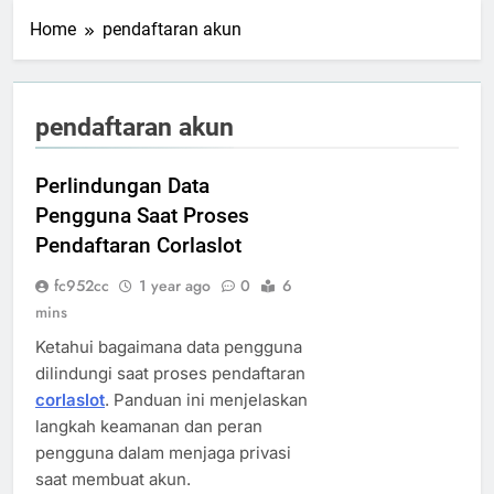
Home
pendaftaran akun
pendaftaran akun
Perlindungan Data
Pengguna Saat Proses
Pendaftaran Corlaslot
fc952cc
1 year ago
0
6
mins
Ketahui bagaimana data pengguna
dilindungi saat proses pendaftaran
corlaslot
. Panduan ini menjelaskan
langkah keamanan dan peran
pengguna dalam menjaga privasi
saat membuat akun.