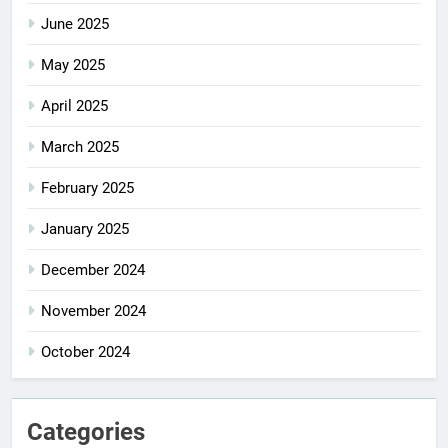
June 2025
May 2025
April 2025
March 2025
February 2025
January 2025
December 2024
November 2024
October 2024
Categories