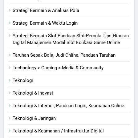
Strategi Bermain & Analisis Pola
Strategi Bermain & Waktu Login
Strategi Bermain Slot Panduan Slot Pemula Tips Hiburan
Digital Manajemen Modal Slot Edukasi Game Online
Taruhan Sepak Bola, Judi Online, Panduan Taruhan
Technology > Gaming > Media & Community
Teknologi
Teknologi & Inovasi
Teknologi & Internet, Panduan Login, Keamanan Online
Teknologi & Jaringan
Teknologi & Keamanan / Infrastruktur Digital