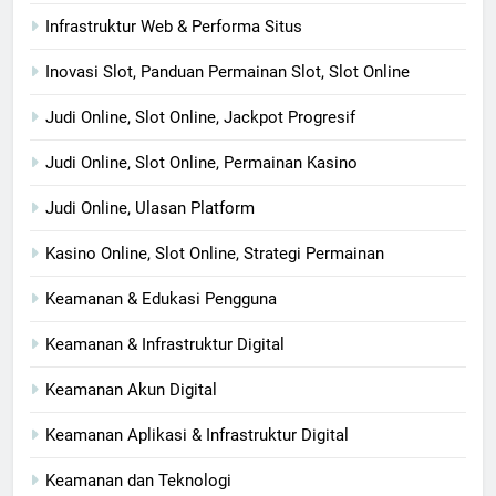
Infrastruktur Web & Performa Situs
Inovasi Slot, Panduan Permainan Slot, Slot Online
Judi Online, Slot Online, Jackpot Progresif
Judi Online, Slot Online, Permainan Kasino
Judi Online, Ulasan Platform
Kasino Online, Slot Online, Strategi Permainan
Keamanan & Edukasi Pengguna
Keamanan & Infrastruktur Digital
Keamanan Akun Digital
Keamanan Aplikasi & Infrastruktur Digital
Keamanan dan Teknologi