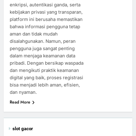
enkripsi, autentikasi ganda, serta
kebijakan privasi yang transparan,
platform ini berusaha memastikan
bahwa informasi pengguna tetap
aman dan tidak mudah
disalahgunakan. Namun, peran
pengguna juga sangat penting
dalam menjaga keamanan data
pribadi. Dengan bersikap waspada
dan mengikuti praktik keamanan
digital yang baik, proses registrasi
bisa menjadi lebih aman, efisien,
dan nyaman.
Read More
slot gacor