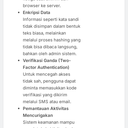
browser ke server.
Enkripsi Data
Informasi seperti kata sandi
tidak disimpan dalam bentuk
teks biasa, melainkan
melalui proses hashing yang
tidak bisa dibaca langsung,
bahkan oleh admin sistem.
Verifikasi Ganda (Two-
Factor Authentication)
Untuk mencegah akses
tidak sah, pengguna dapat
diminta memasukkan kode
verifikasi yang dikirim
melalui SMS atau email.
Pemantauan Aktivitas
Mencurigakan
Sistem keamanan mampu