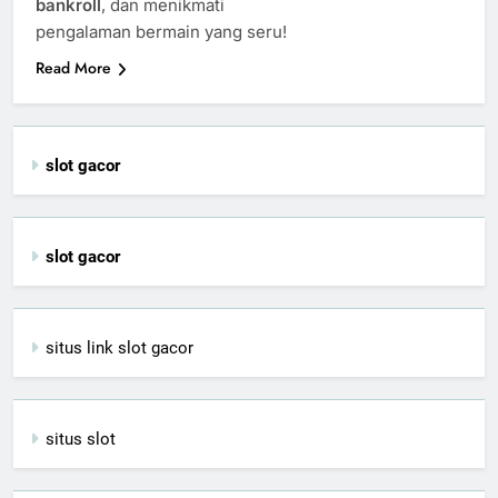
bankroll
, dan menikmati
pengalaman bermain yang seru!
Read More
slot gacor
slot gacor
situs link slot gacor
situs slot