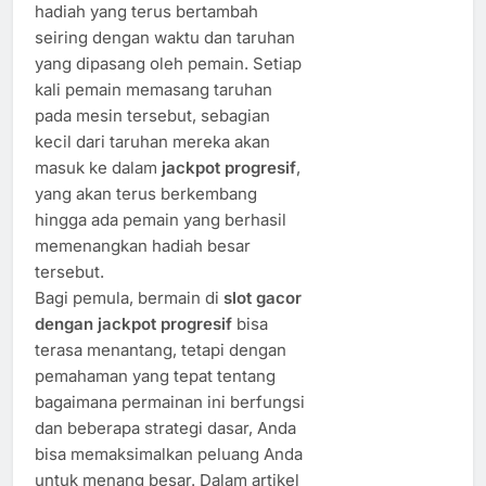
hadiah yang terus bertambah
seiring dengan waktu dan taruhan
yang dipasang oleh pemain. Setiap
kali pemain memasang taruhan
pada mesin tersebut, sebagian
kecil dari taruhan mereka akan
masuk ke dalam
jackpot progresif
,
yang akan terus berkembang
hingga ada pemain yang berhasil
memenangkan hadiah besar
tersebut.
Bagi pemula, bermain di
slot gacor
dengan jackpot progresif
bisa
terasa menantang, tetapi dengan
pemahaman yang tepat tentang
bagaimana permainan ini berfungsi
dan beberapa strategi dasar, Anda
bisa memaksimalkan peluang Anda
untuk menang besar. Dalam artikel