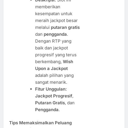
memberikan
kesempatan untuk
meraih jackpot besar
melalui
putaran gratis
dan
pengganda
.
Dengan RTP yang
baik dan jackpot
progresif yang terus
berkembang,
Wish
Upon a Jackpot
adalah pilihan yang
sangat menarik.
Fitur Unggulan:
Jackpot Progresif
,
Putaran Gratis
, dan
Pengganda
.
Tips Memaksimalkan Peluang