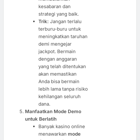
kesabaran dan
strategi yang baik.
Trik:
Jangan terlalu
terburu-buru untuk
meningkatkan taruhan
demi mengejar
jackpot. Bermain
dengan anggaran
yang telah ditentukan
akan memastikan
Anda bisa bermain
lebih lama tanpa risiko
kehilangan seluruh
dana.
Manfaatkan Mode Demo
untuk Berlatih
Banyak kasino online
menawarkan
mode