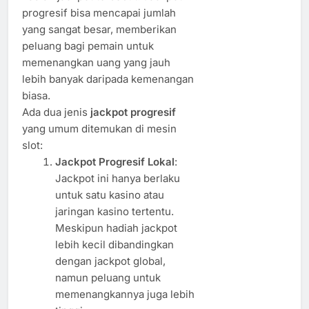
progresif bisa mencapai jumlah
yang sangat besar, memberikan
peluang bagi pemain untuk
memenangkan uang yang jauh
lebih banyak daripada kemenangan
biasa.
Ada dua jenis
jackpot progresif
yang umum ditemukan di mesin
slot:
Jackpot Progresif Lokal
:
Jackpot ini hanya berlaku
untuk satu kasino atau
jaringan kasino tertentu.
Meskipun hadiah jackpot
lebih kecil dibandingkan
dengan jackpot global,
namun peluang untuk
memenangkannya juga lebih