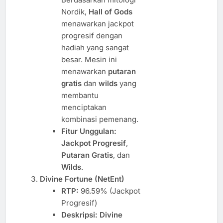
Nordik,
Hall of Gods
menawarkan jackpot
progresif dengan
hadiah yang sangat
besar. Mesin ini
menawarkan
putaran
gratis
dan
wilds
yang
membantu
menciptakan
kombinasi pemenang.
Fitur Unggulan:
Jackpot Progresif
,
Putaran Gratis
, dan
Wilds
.
Divine Fortune (NetEnt)
RTP:
96.59% (Jackpot
Progresif)
Deskripsi:
Divine