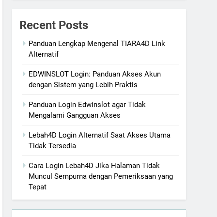
Recent Posts
Panduan Lengkap Mengenal TIARA4D Link
Alternatif
EDWINSLOT Login: Panduan Akses Akun
dengan Sistem yang Lebih Praktis
Panduan Login Edwinslot agar Tidak
Mengalami Gangguan Akses
Lebah4D Login Alternatif Saat Akses Utama
Tidak Tersedia
Cara Login Lebah4D Jika Halaman Tidak
Muncul Sempurna dengan Pemeriksaan yang
Tepat