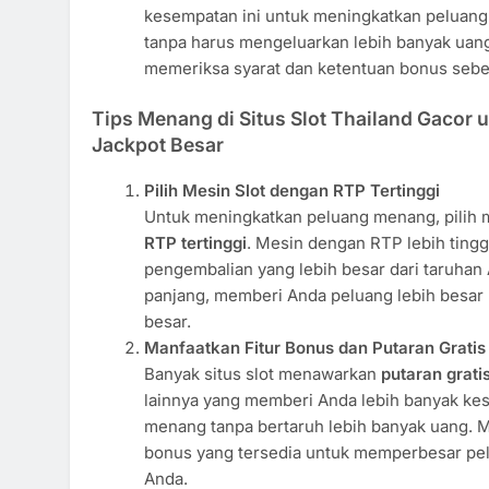
kesempatan ini untuk meningkatkan peluan
tanpa harus mengeluarkan lebih banyak uang
memeriksa syarat dan ketentuan bonus seb
Tips Menang di Situs Slot Thailand Gacor
Jackpot Besar
Pilih Mesin Slot dengan RTP Tertinggi
Untuk meningkatkan peluang menang, pilih 
RTP tertinggi
. Mesin dengan RTP lebih ting
pengembalian yang lebih besar dari taruhan
panjang, memberi Anda peluang lebih besar 
besar.
Manfaatkan Fitur Bonus dan Putaran Gratis
Banyak situs slot menawarkan
putaran grati
lainnya yang memberi Anda lebih banyak ke
menang tanpa bertaruh lebih banyak uang. M
bonus yang tersedia untuk memperbesar p
Anda.