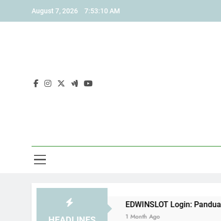
Skip
August 7, 2026
7:53:11 AM
to
content
Ank
Dapatkan L
Link Alternatif
EDWINSLOT Login: Panduan Akses Akun
1 Month Ago
HEADLINES