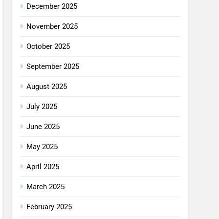
December 2025
November 2025
October 2025
September 2025
August 2025
July 2025
June 2025
May 2025
April 2025
March 2025
February 2025