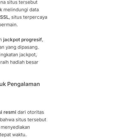
a situs tersebut
k melindungi data
 SSL
, situs terpercaya
bermain.
an
jackpot progresif
,
an yang dipasang.
ngkatan jackpot,
raih hadiah besar
ntuk Pengalaman
si resmi
dari otoritas
 bahwa situs tersebut
n menyediakan
tepat waktu.