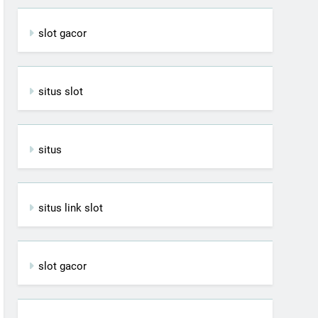
slot gacor
situs slot
situs
situs link slot
slot gacor