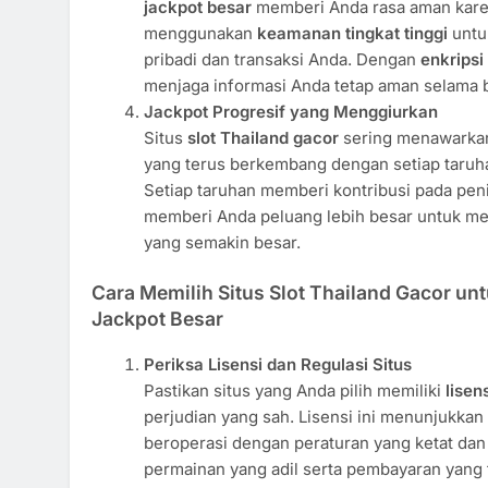
jackpot besar
memberi Anda rasa aman karen
menggunakan
keamanan tingkat tinggi
untu
pribadi dan transaksi Anda. Dengan
enkripsi
menjaga informasi Anda tetap aman selama 
Jackpot Progresif yang Menggiurkan
Situs
slot Thailand gacor
sering menawark
yang terus berkembang dengan setiap taruh
Setiap taruhan memberi kontribusi pada peni
memberi Anda peluang lebih besar untuk me
yang semakin besar.
Cara Memilih Situs Slot Thailand Gacor u
Jackpot Besar
Periksa Lisensi dan Regulasi Situs
Pastikan situs yang Anda pilih memiliki
lisen
perjudian yang sah. Lisensi ini menunjukkan
beroperasi dengan peraturan yang ketat da
permainan yang adil serta pembayaran yang 