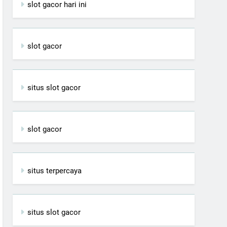
slot gacor hari ini
slot gacor
situs slot gacor
slot gacor
situs terpercaya
situs slot gacor