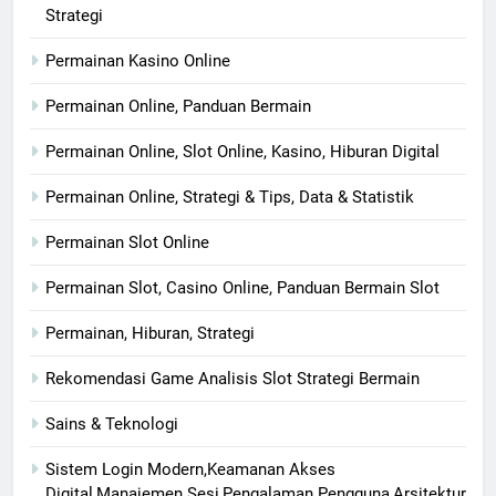
Strategi
Permainan Kasino Online
Permainan Online, Panduan Bermain
Permainan Online, Slot Online, Kasino, Hiburan Digital
Permainan Online, Strategi & Tips, Data & Statistik
Permainan Slot Online
Permainan Slot, Casino Online, Panduan Bermain Slot
Permainan, Hiburan, Strategi
Rekomendasi Game Analisis Slot Strategi Bermain
Sains & Teknologi
Sistem Login Modern,Keamanan Akses
Digital,Manajemen Sesi,Pengalaman Pengguna,Arsitektur