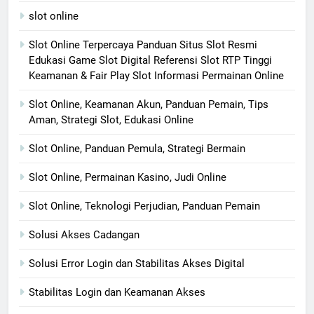
slot online
Slot Online Terpercaya Panduan Situs Slot Resmi
Edukasi Game Slot Digital Referensi Slot RTP Tinggi
Keamanan & Fair Play Slot Informasi Permainan Online
Slot Online, Keamanan Akun, Panduan Pemain, Tips
Aman, Strategi Slot, Edukasi Online
Slot Online, Panduan Pemula, Strategi Bermain
Slot Online, Permainan Kasino, Judi Online
Slot Online, Teknologi Perjudian, Panduan Pemain
Solusi Akses Cadangan
Solusi Error Login dan Stabilitas Akses Digital
Stabilitas Login dan Keamanan Akses