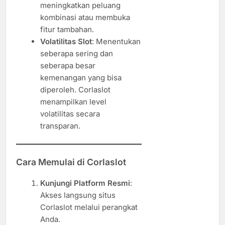
meningkatkan peluang
kombinasi atau membuka
fitur tambahan.
Volatilitas Slot
: Menentukan
seberapa sering dan
seberapa besar
kemenangan yang bisa
diperoleh. Corlaslot
menampilkan level
volatilitas secara
transparan.
Cara Memulai di Corlaslot
Kunjungi Platform Resmi
:
Akses langsung situs
Corlaslot melalui perangkat
Anda.