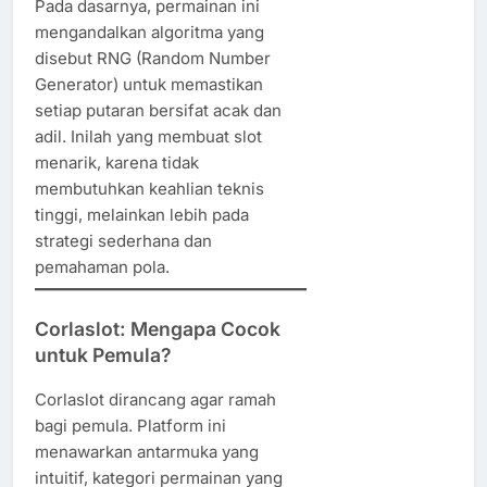
Pada dasarnya, permainan ini
mengandalkan algoritma yang
disebut RNG (Random Number
Generator) untuk memastikan
setiap putaran bersifat acak dan
adil. Inilah yang membuat slot
menarik, karena tidak
membutuhkan keahlian teknis
tinggi, melainkan lebih pada
strategi sederhana dan
pemahaman pola.
Corlaslot: Mengapa Cocok
untuk Pemula?
Corlaslot dirancang agar ramah
bagi pemula. Platform ini
menawarkan antarmuka yang
intuitif, kategori permainan yang