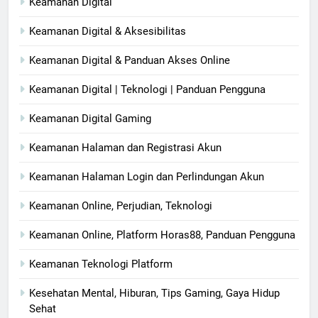
Keamanan Digital​
Keamanan Digital & Aksesibilitas
Keamanan Digital & Panduan Akses Online
Keamanan Digital | Teknologi | Panduan Pengguna
Keamanan Digital Gaming
Keamanan Halaman dan Registrasi Akun
Keamanan Halaman Login dan Perlindungan Akun
Keamanan Online, Perjudian, Teknologi
Keamanan Online, Platform Horas88, Panduan Pengguna
Keamanan Teknologi Platform
Kesehatan Mental, Hiburan, Tips Gaming, Gaya Hidup
Sehat