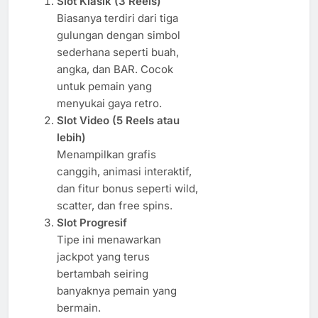
Slot Klasik (3 Reels)
Biasanya terdiri dari tiga
gulungan dengan simbol
sederhana seperti buah,
angka, dan BAR. Cocok
untuk pemain yang
menyukai gaya retro.
Slot Video (5 Reels atau
lebih)
Menampilkan grafis
canggih, animasi interaktif,
dan fitur bonus seperti wild,
scatter, dan free spins.
Slot Progresif
Tipe ini menawarkan
jackpot yang terus
bertambah seiring
banyaknya pemain yang
bermain.