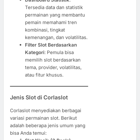
Tersedia data dan statistik
permainan yang membantu
pemain memahami tren
kombinasi, tingkat
kemenangan, dan volatilitas.
Filter Slot Berdasarkan
Kategori
: Pemula bisa
memilih slot berdasarkan
tema, provider, volatilitas,
atau fitur khusus.
Jenis Slot di Corlaslot
Corlaslot menyediakan berbagai
variasi permainan slot. Berikut
adalah beberapa jenis umum yang
bisa Anda temui: