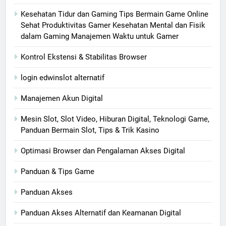
Kesehatan Tidur dan Gaming Tips Bermain Game Online
Sehat Produktivitas Gamer Kesehatan Mental dan Fisik
dalam Gaming Manajemen Waktu untuk Gamer
Kontrol Ekstensi & Stabilitas Browser
login edwinslot alternatif
Manajemen Akun Digital
Mesin Slot, Slot Video, Hiburan Digital, Teknologi Game,
Panduan Bermain Slot, Tips & Trik Kasino
Optimasi Browser dan Pengalaman Akses Digital
Panduan & Tips Game
Panduan Akses
Panduan Akses Alternatif dan Keamanan Digital