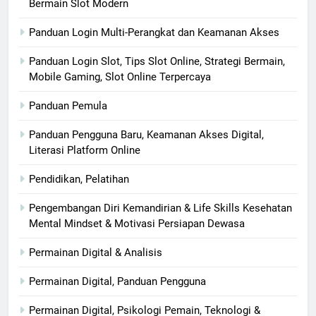
Bermain Slot Modern
Panduan Login Multi-Perangkat dan Keamanan Akses
Panduan Login Slot, Tips Slot Online, Strategi Bermain,
Mobile Gaming, Slot Online Terpercaya
Panduan Pemula
Panduan Pengguna Baru, Keamanan Akses Digital,
Literasi Platform Online
Pendidikan, Pelatihan
Pengembangan Diri Kemandirian & Life Skills Kesehatan
Mental Mindset & Motivasi Persiapan Dewasa
Permainan Digital & Analisis
Permainan Digital, Panduan Pengguna
Permainan Digital, Psikologi Pemain, Teknologi &