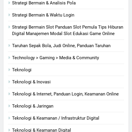
Strategi Bermain & Analisis Pola
Strategi Bermain & Waktu Login
Strategi Bermain Slot Panduan Slot Pemula Tips Hiburan
Digital Manajemen Modal Slot Edukasi Game Online
Taruhan Sepak Bola, Judi Online, Panduan Taruhan
Technology > Gaming > Media & Community
Teknologi
Teknologi & Inovasi
Teknologi & Internet, Panduan Login, Keamanan Online
Teknologi & Jaringan
Teknologi & Keamanan / Infrastruktur Digital
Teknologi & Keamanan Digital