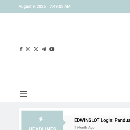
Skip
August 9, 2026
7:49:09 AM
to
content
Ank
Dapatkan L
Link Alternatif
EDWINSLOT Login: Panduan Akses Akun
1 Month Ago
HEADLINES