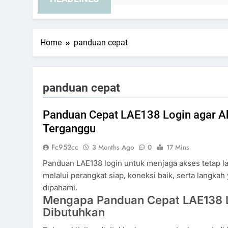
Home
panduan cepat
panduan cepat
Panduan Cepat LAE138 Login agar A
Terganggu
Fc952cc
3 Months Ago
0
17 Mins
Panduan LAE138 login untuk menjaga akses tetap la
melalui perangkat siap, koneksi baik, serta langka
dipahami.
Mengapa Panduan Cepat LAE138 
Dibutuhkan