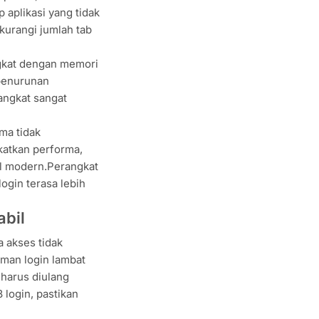
 aplikasi yang tidak
kurangi jumlah tab
gkat dengan memori
penurunan
angkat sangat
ama tidak
atkan performa,
tal modern.Perangkat
ogin terasa lebih
abil
a akses tidak
man login lambat
 harus diulang
login, pastikan