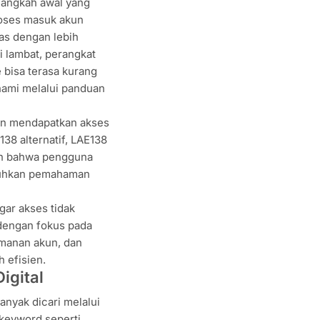
 langkah awal yang
oses masuk akun
tas dengan lebih
i lambat, perangkat
 bisa terasa kurang
hami melalui panduan
in mendapatkan akses
138 alternatif, LAE138
an bahwa pengguna
utuhkan pemahaman
gar akses tidak
dengan fokus pada
amanan akun, dan
 efisien.
igital
anyak dicari melalui
keyword seperti