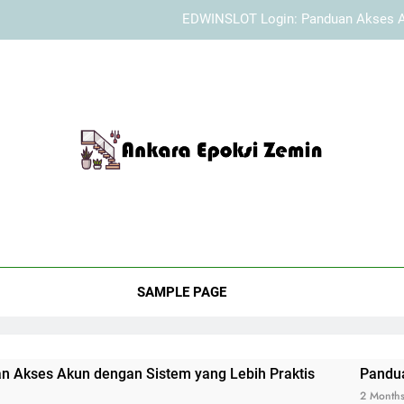
EDWINSLOT Login: Panduan Akses Ak
Panduan Login Edwinslot 
Lebah4D Login Alter
Panduan Leng
EDWINSLOT Login: Panduan Akses Ak
Panduan Login Edwinslot 
ara Epoksi Zemin
antai Epoksi Berkualitas Tinggi Dari Ankara Epoksi Zemin. U
Lebah4D Login Alter
SAMPLE PAGE
 dengan Sistem yang Lebih Praktis
Panduan Login Edw
2 Months Ago