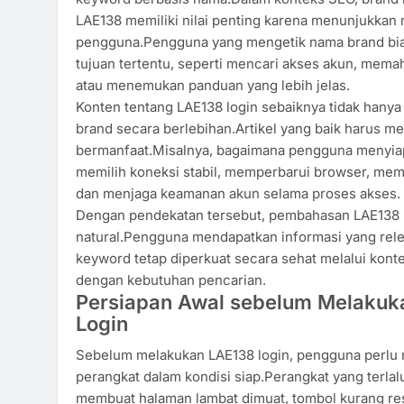
LAE138 memiliki nilai penting karena menunjukkan 
pengguna.Pengguna yang mengetik nama brand bia
tujuan tertentu, seperti mencari akses akun, mema
atau menemukan panduan yang lebih jelas.
Konten tentang LAE138 login sebaiknya tidak han
brand secara berlebihan.Artikel yang baik harus m
bermanfaat.Misalnya, bagaimana pengguna menyia
memilih koneksi stabil, memperbarui browser, mem
dan menjaga keamanan akun selama proses akses.
Dengan pendekatan tersebut, pembahasan LAE138 l
natural.Pengguna mendapatkan informasi yang rel
keyword tetap diperkuat secara sehat melalui kont
dengan kebutuhan pencarian.
Persiapan Awal sebelum Melakuk
Login
Sebelum melakukan LAE138 login, pengguna perlu
perangkat dalam kondisi siap.Perangkat yang terlal
membuat halaman lambat dimuat, tombol kurang res