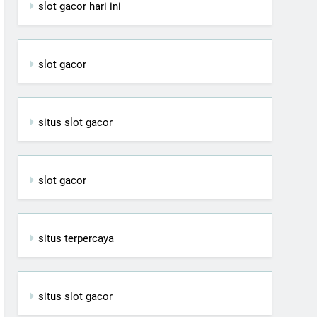
slot gacor hari ini
slot gacor
situs slot gacor
slot gacor
situs terpercaya
situs slot gacor