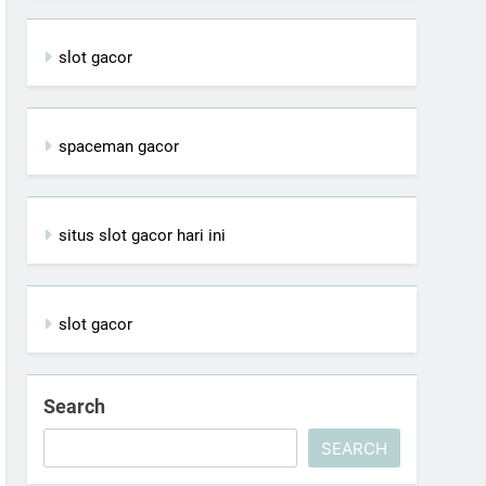
slot gacor
spaceman gacor
situs slot gacor hari ini
slot gacor
Search
SEARCH