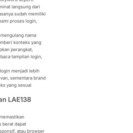
minat langsung dari
sanya sudah memiliki
hami proses login,
ya mengulang nama
emberi konteks yang
pkan perangkat,
baca tampilan login,
ogin menjadi lebih
evan, sementara brand
eks yang sesuai
an LAE138
 memastikan
u berat dapat
ponsif, atau browser