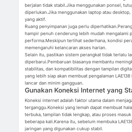
berjalan tidak stabil.Jika menggunakan ponsel, tutup
diperlukan.Jika menggunakan laptop atau desktop, 
yang aktif.
Ruang penyimpanan juga perlu diperhatikan.Peran
hampir penuh cenderung lebih mudah mengalami 
performa.Meskipun terlihat sederhana, kondisi per
memengaruhi kelancaran akses harian.
Selain itu, pastikan sistem perangkat tidak terlalu l
diperbarui.Pembaruan biasanya membantu meningk
stabilitas, dan kompatibilitas dengan tampilan digi
yang lebih siap akan membuat pengalaman LAE138 l
lancar dan minim gangguan.
Gunakan Koneksi Internet yang St
Koneksi internet adalah faktor utama dalam menjag
terganggu.Koneksi yang lemah dapat membuat hala
terbuka, tampilan tidak lengkap, atau proses masuk
beberapa kali.Karena itu, sebelum membuka LAE138 
jaringan yang digunakan cukup stabil.