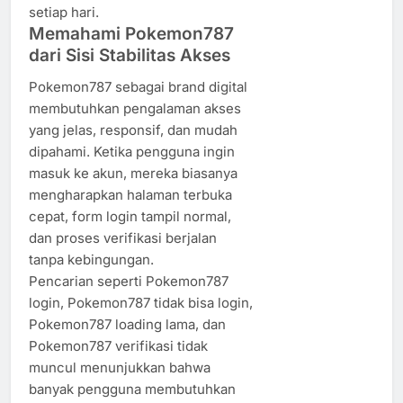
setiap hari.
Memahami Pokemon787
dari Sisi Stabilitas Akses
Pokemon787 sebagai brand digital
membutuhkan pengalaman akses
yang jelas, responsif, dan mudah
dipahami. Ketika pengguna ingin
masuk ke akun, mereka biasanya
mengharapkan halaman terbuka
cepat, form login tampil normal,
dan proses verifikasi berjalan
tanpa kebingungan.
Pencarian seperti Pokemon787
login, Pokemon787 tidak bisa login,
Pokemon787 loading lama, dan
Pokemon787 verifikasi tidak
muncul menunjukkan bahwa
banyak pengguna membutuhkan