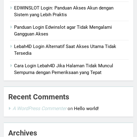
EDWINSLOT Login: Panduan Akses Akun dengan
Sistem yang Lebih Praktis
Panduan Login Edwinslot agar Tidak Mengalami
Gangguan Akses
Lebah4D Login Alternatif Saat Akses Utama Tidak
Tersedia
Cara Login Lebah4D Jika Halaman Tidak Muncul
Sempurna dengan Pemeriksaan yang Tepat
Recent Comments
A WordPress Commenter
on
Hello world!
Archives