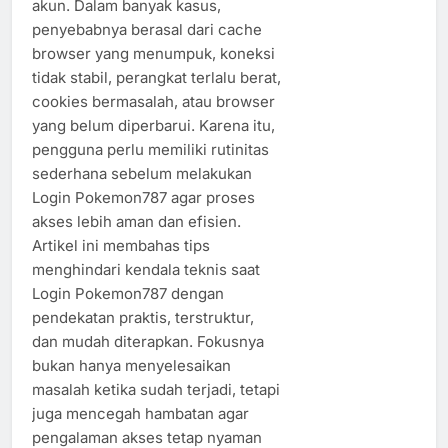
akun. Dalam banyak kasus,
penyebabnya berasal dari cache
browser yang menumpuk, koneksi
tidak stabil, perangkat terlalu berat,
cookies bermasalah, atau browser
yang belum diperbarui. Karena itu,
pengguna perlu memiliki rutinitas
sederhana sebelum melakukan
Login Pokemon787 agar proses
akses lebih aman dan efisien.
Artikel ini membahas tips
menghindari kendala teknis saat
Login Pokemon787 dengan
pendekatan praktis, terstruktur,
dan mudah diterapkan. Fokusnya
bukan hanya menyelesaikan
masalah ketika sudah terjadi, tetapi
juga mencegah hambatan agar
pengalaman akses tetap nyaman