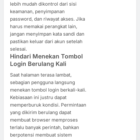
lebih mudah dikontrol dari sisi
keamanan, penyimpanan
password, dan riwayat akses. Jika
harus memakai perangkat lain,
jangan menyimpan kata sandi dan
pastikan keluar dari akun setelah
selesai.
Hindari Menekan Tombol
Login Berulang Kali
Saat halaman terasa lambat,
sebagian pengguna langsung
menekan tombol login berkali-kali.
Kebiasaan ini justru dapat
memperburuk kondisi. Permintaan
yang dikirim berulang dapat
membuat browser memproses
terlalu banyak perintah, bahkan
berpotensi membuat sistem