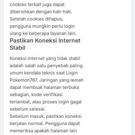
cookies terkait juga dapat
dibersihkan dengan hati-hati.
Setelah cookies dihapus,
pengguna mungkin perlu login
ulang ke beberapa layanan lain.
Pastikan Koneksi Internet
Stabil
Koneksi internet yang tidak stabil
adalah salah satu penyebab paling
umum kendala teknis saat Login
Pokemon787. Jaringan yang lemah
dapat membuat halaman terbuka
sebagian, kode verifikasi
terlambat, atau proses login gagal
sebelum selesai.
Sebelum masuk, pastikan koneksi
berjalan normal. Pengguna dapat
memeriksa apakah halaman lain