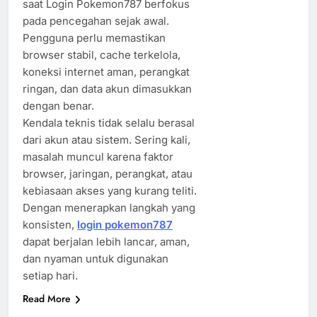
saat Login Pokemon787 berfokus
pada pencegahan sejak awal.
Pengguna perlu memastikan
browser stabil, cache terkelola,
koneksi internet aman, perangkat
ringan, dan data akun dimasukkan
dengan benar.
Kendala teknis tidak selalu berasal
dari akun atau sistem. Sering kali,
masalah muncul karena faktor
browser, jaringan, perangkat, atau
kebiasaan akses yang kurang teliti.
Dengan menerapkan langkah yang
konsisten,
login pokemon787
dapat berjalan lebih lancar, aman,
dan nyaman untuk digunakan
setiap hari.
Read More