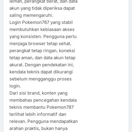
lemah, perangkat berat, dan data
akun yang tidak diperiksa dapat
saling memengaruhi.
Login Pokemon787 yang stabil
membutuhkan kebiasaan akses
yang konsisten. Pengguna perlu
menjaga browser tetap sehat,
perangkat tetap ringan, koneksi
tetap aman, dan data akun tetap
akurat. Dengan pendekatan ini,
kendala teknis dapat dikurangi
sebelum mengganggu proses
login.
Dari sisi brand, konten yang
membahas pencegahan kendala
teknis membantu Pokemon787
terlihat lebih informatif dan
relevan. Pengguna mendapatkan
arahan praktis, bukan hanya