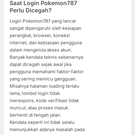
Saat Login Pokemon787
Perlu Dicegah?
Login Pokemon787 yang lancar
sangat dipengaruhi oleh kesiapan
perangkat, browser, koneksi
internet, dan kebiasaan pengguna
dalam mengelola akses akun.
Banyak kendala teknis sebenarnya
dapat dicegah sejak awal jika
pengguna memahami faktor-faktor
yang sering memicu gangguan.
Misalnya halaman loading terlalu
lama, tombol login tidak
merespons, kode verifikasi tidak
muncul, atau proses masuk
berhenti di tengah jalan.
Kendala seperti ini tidak selalu
menunjukkan adanya masalah pada