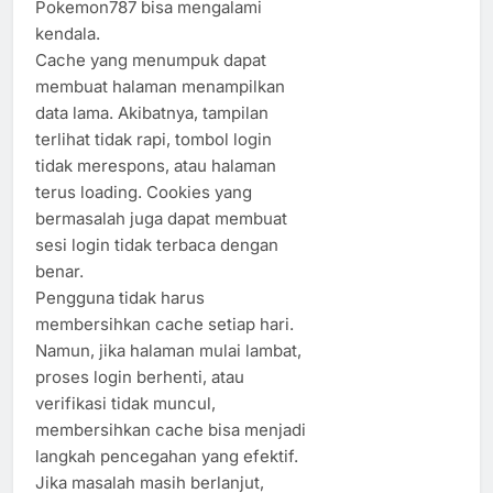
Pokemon787 bisa mengalami
kendala.
Cache yang menumpuk dapat
membuat halaman menampilkan
data lama. Akibatnya, tampilan
terlihat tidak rapi, tombol login
tidak merespons, atau halaman
terus loading. Cookies yang
bermasalah juga dapat membuat
sesi login tidak terbaca dengan
benar.
Pengguna tidak harus
membersihkan cache setiap hari.
Namun, jika halaman mulai lambat,
proses login berhenti, atau
verifikasi tidak muncul,
membersihkan cache bisa menjadi
langkah pencegahan yang efektif.
Jika masalah masih berlanjut,