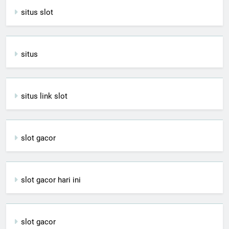
situs slot
situs
situs link slot
slot gacor
slot gacor hari ini
slot gacor