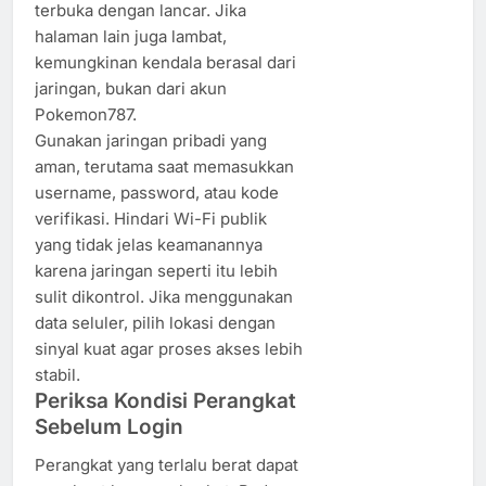
terbuka dengan lancar. Jika
halaman lain juga lambat,
kemungkinan kendala berasal dari
jaringan, bukan dari akun
Pokemon787.
Gunakan jaringan pribadi yang
aman, terutama saat memasukkan
username, password, atau kode
verifikasi. Hindari Wi-Fi publik
yang tidak jelas keamanannya
karena jaringan seperti itu lebih
sulit dikontrol. Jika menggunakan
data seluler, pilih lokasi dengan
sinyal kuat agar proses akses lebih
stabil.
Periksa Kondisi Perangkat
Sebelum Login
Perangkat yang terlalu berat dapat