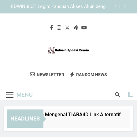
Skip
Panduan Login Edwinslot agar Tidak Mengalami
to
Gangguan Akses
content
Lebah4D Login Alternatif Saat Akses Utama
Tidak Tersedia
Panduan Lengkap Mengenal TIARA4D Link
Alternatif
EDWINSLOT Login: Panduan Akses Akun dengan
Sistem yang Lebih Praktis
Panduan Login Edwinslot agar Tidak Mengalami
Gangguan Akses
Ankara Epoksi
Dapatkan Lantai Epoksi Berkualitas Tinggi
Lebah4D Login Alternatif Saat Akses Utama
NEWSLETTER
RANDOM NEWS
Zemin
Tidak Tersedia
Dari Ankara Epoksi Zemin. Untuk Lantai
Yang Tahan Lama Dan Elegan.
MENU
nduan Lengkap Mengenal TIARA4D Link Alternatif
EDWI
HEADLINES
Weeks Ago
1 Mon