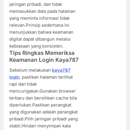
jaringan pribadi, dan tidak
memasukkan data pada halaman
yang meminta informasi tidak
relevan.Prinsip sederhana ini
menunjukkan bahwa keamanan
digital dapat dibangun melalui
kebiasaan yang konsisten.
Tips Ringkas Memeriksa
Keamanan Login Kaya787
Sebelum melakukan
kaya787
login
, pastikan halaman terlihat
rapi dan tidak
mencurigakan.Gunakan browser
terbaru dan bersihkan cache bila
diperlukan.Pastikan perangkat
yang digunakan adalah perangkat
pribadi.Pilih jaringan pribadi yang
stabil.Hindari menyimpan kata