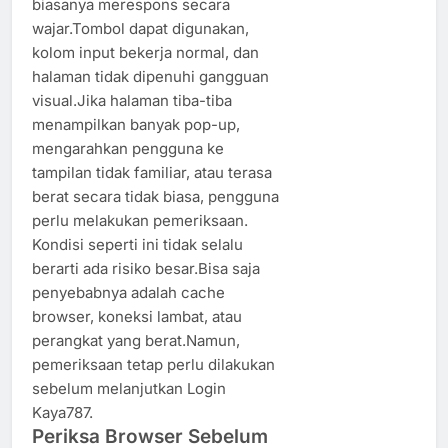
biasanya merespons secara
wajar.Tombol dapat digunakan,
kolom input bekerja normal, dan
halaman tidak dipenuhi gangguan
visual.Jika halaman tiba-tiba
menampilkan banyak pop-up,
mengarahkan pengguna ke
tampilan tidak familiar, atau terasa
berat secara tidak biasa, pengguna
perlu melakukan pemeriksaan.
Kondisi seperti ini tidak selalu
berarti ada risiko besar.Bisa saja
penyebabnya adalah cache
browser, koneksi lambat, atau
perangkat yang berat.Namun,
pemeriksaan tetap perlu dilakukan
sebelum melanjutkan Login
Kaya787.
Periksa Browser Sebelum