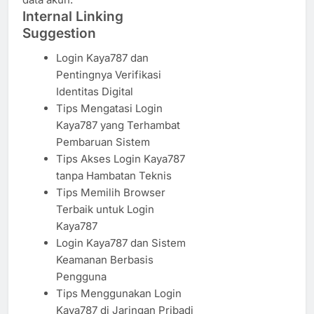
Internal Linking
Suggestion
Login Kaya787 dan
Pentingnya Verifikasi
Identitas Digital
Tips Mengatasi Login
Kaya787 yang Terhambat
Pembaruan Sistem
Tips Akses Login Kaya787
tanpa Hambatan Teknis
Tips Memilih Browser
Terbaik untuk Login
Kaya787
Login Kaya787 dan Sistem
Keamanan Berbasis
Pengguna
Tips Menggunakan Login
Kaya787 di Jaringan Pribadi