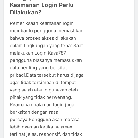
Keamanan Login Perlu
Dilakukan?
Pemeriksaan keamanan login
membantu pengguna memastikan
bahwa proses akses dilakukan
dalam lingkungan yang tepat.Saat
melakukan Login Kaya787,
pengguna biasanya memasukkan
data penting yang bersifat
pribadi.Data tersebut harus dijaga
agar tidak tersimpan di tempat
yang salah atau digunakan oleh
pihak yang tidak berwenang.
Keamanan halaman login juga
berkaitan dengan rasa
percaya.Pengguna akan merasa
lebih nyaman ketika halaman
terlihat jelas, responsif, dan tidak