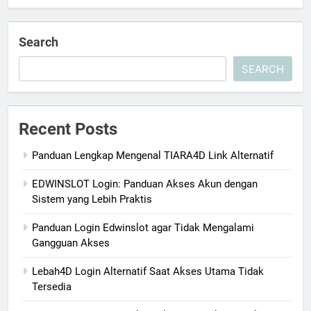
Search
SEARCH
Recent Posts
Panduan Lengkap Mengenal TIARA4D Link Alternatif
EDWINSLOT Login: Panduan Akses Akun dengan
Sistem yang Lebih Praktis
Panduan Login Edwinslot agar Tidak Mengalami
Gangguan Akses
Lebah4D Login Alternatif Saat Akses Utama Tidak
Tersedia