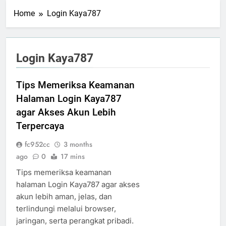
Home
Login Kaya787
Login Kaya787
Tips Memeriksa Keamanan
Halaman Login Kaya787
agar Akses Akun Lebih
Terpercaya
fc952cc
3 months
ago
0
17 mins
Tips memeriksa keamanan
halaman Login Kaya787 agar akses
akun lebih aman, jelas, dan
terlindungi melalui browser,
jaringan, serta perangkat pribadi.