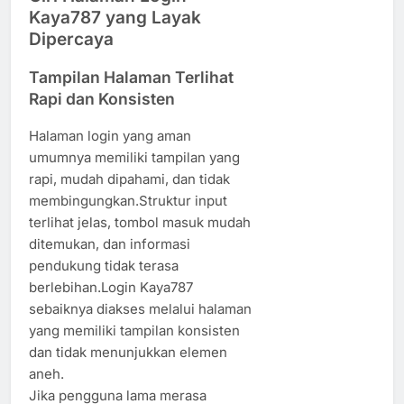
Kaya787 yang Layak
Dipercaya
Tampilan Halaman Terlihat
Rapi dan Konsisten
Halaman login yang aman
umumnya memiliki tampilan yang
rapi, mudah dipahami, dan tidak
membingungkan.Struktur input
terlihat jelas, tombol masuk mudah
ditemukan, dan informasi
pendukung tidak terasa
berlebihan.Login Kaya787
sebaiknya diakses melalui halaman
yang memiliki tampilan konsisten
dan tidak menunjukkan elemen
aneh.
Jika pengguna lama merasa