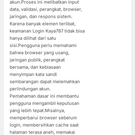
akun.Proses ini melibatkan input
data, validasi, perangkat, browser,
jaringan, dan respons sistem.
Karena banyak elemen terlibat,
keamanan Login Kaya787 tidak bisa
hanya dilihat dari satu
sisi.Pengguna perlu memahami
bahwa browser yang usang,
jaringan publik, perangkat
bersama, dan kebiasaan
menyimpan kata sandi
sembarangan dapat melemahkan
perlindungan akun.
Pemahaman dasar ini membantu
pengguna mengambil keputusan
yang lebih tepat.Misalnya,
memperbarui browser sebelum
login, membersihkan cache saat
halaman terasa aneh, memakai