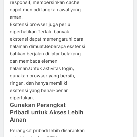
responsif, membersihkan cache
dapat menjadi langkah awal yang
aman.
Ekstensi browser juga perlu
diperhatikan.Terlalu banyak
ekstensi dapat memengaruhi cara
halaman dimuat.Beberapa ekstensi
bahkan berjalan di latar belakang
dan membaca elemen
halaman.Untuk aktivitas login,
gunakan browser yang bersih,
ringan, dan hanya memiliki
ekstensi yang benar-benar
diperlukan.
Gunakan Perangkat
Pribadi untuk Akses Lebih
Aman
Perangkat pribadi lebih disarankan