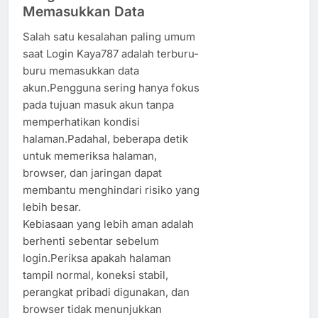
Memasukkan Data
Salah satu kesalahan paling umum
saat Login Kaya787 adalah terburu-
buru memasukkan data
akun.Pengguna sering hanya fokus
pada tujuan masuk akun tanpa
memperhatikan kondisi
halaman.Padahal, beberapa detik
untuk memeriksa halaman,
browser, dan jaringan dapat
membantu menghindari risiko yang
lebih besar.
Kebiasaan yang lebih aman adalah
berhenti sebentar sebelum
login.Periksa apakah halaman
tampil normal, koneksi stabil,
perangkat pribadi digunakan, dan
browser tidak menunjukkan