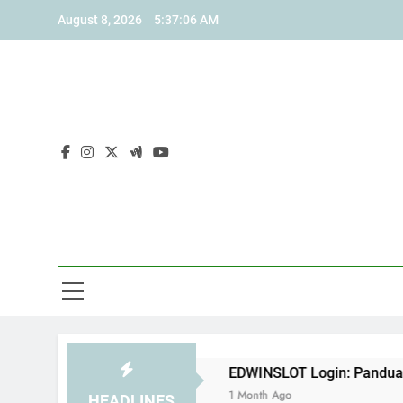
Skip
August 8, 2026
5:37:07 AM
to
content
Ank
Dapatkan L
Link Alternatif
EDWINSLOT Login: Panduan Akses Akun
1 Month Ago
HEADLINES