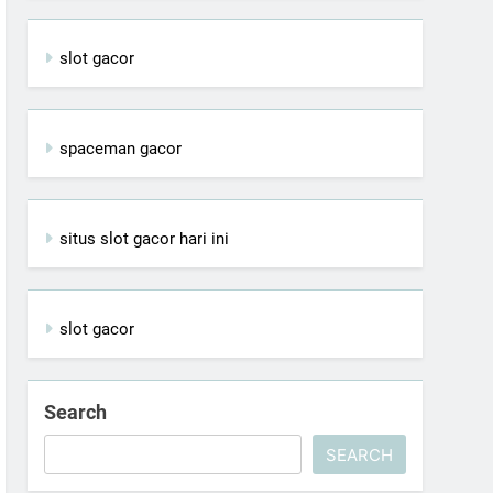
slot gacor
spaceman gacor
situs slot gacor hari ini
slot gacor
Search
SEARCH