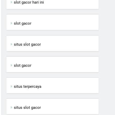
slot gacor hari ini
slot gacor
situs slot gacor
slot gacor
situs terpercaya
situs slot gacor