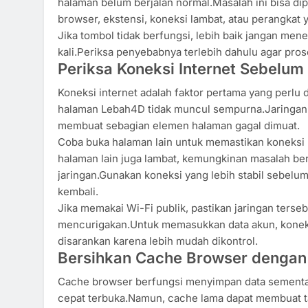
halaman belum berjalan normal.Masalah ini bisa di
browser, ekstensi, koneksi lambat, atau perangkat 
Jika tombol tidak berfungsi, lebih baik jangan men
kali.Periksa penyebabnya terlebih dahulu agar pro
Periksa Koneksi Internet Sebelum
Koneksi internet adalah faktor pertama yang perlu d
halaman Lebah4D tidak muncul sempurna.Jaringan
membuat sebagian elemen halaman gagal dimuat.
Coba buka halaman lain untuk memastikan koneksi 
halaman lain juga lambat, kemungkinan masalah be
jaringan.Gunakan koneksi yang lebih stabil sebelu
kembali.
Jika memakai Wi-Fi publik, pastikan jaringan tersebu
mencurigakan.Untuk memasukkan data akun, koneks
disarankan karena lebih mudah dikontrol.
Bersihkan Cache Browser dengan 
Cache browser berfungsi menyimpan data sementar
cepat terbuka.Namun, cache lama dapat membuat 