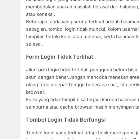
membedakan apakah masalah berasal dari halaman,
atau koneksi.
Beberapa tanda yang sering terlihat adalah halam
sebagian, tombol login tidak muncul, kolom usernam
tampilan terlalu kecil atau melebar, serta halaman t
selesai.
Form Login Tidak Terlihat
Jika form login tidak terlihat, pengguna belum bi
akun dengan benar.Jangan mencoba menekan area
ulang terlalu cepat.Tunggu beberapa saat, lalu peri
browser.
Form yang tidak tampil bisa terjadi karena halaman
sempurna atau cache browser masih menyimpan ta
Tombol Login Tidak Berfungsi
Tombol login yang terlihat tetapi tidak merespons 