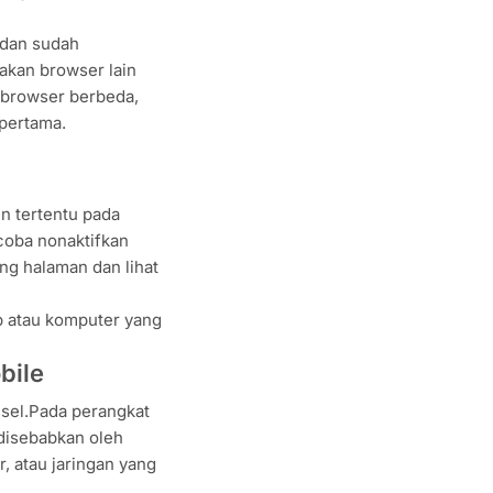
 dan sudah
akan browser lain
 browser berbeda,
 pertama.
n tertentu pada
 coba nonaktifkan
ang halaman dan lihat
p atau komputer yang
bile
sel.Pada perangkat
disebabkan oleh
, atau jaringan yang