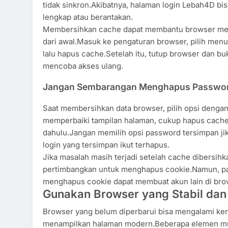
tidak sinkron.Akibatnya, halaman login Lebah4D bi
lengkap atau berantakan.
Membersihkan cache dapat membantu browser me
dari awal.Masuk ke pengaturan browser, pilih menu
lalu hapus cache.Setelah itu, tutup browser dan b
mencoba akses ulang.
Jangan Sembarangan Menghapus Passwo
Saat membersihkan data browser, pilih opsi dengan t
memperbaiki tampilan halaman, cukup hapus cache
dahulu.Jangan memilih opsi password tersimpan jika
login yang tersimpan ikut terhapus.
Jika masalah masih terjadi setelah cache dibersihk
pertimbangkan untuk menghapus cookie.Namun, p
menghapus cookie dapat membuat akun lain di brow
Gunakan Browser yang Stabil dan
Browser yang belum diperbarui bisa mengalami ken
menampilkan halaman modern.Beberapa elemen mu