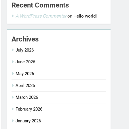
Recent Comments
A WordPress Commenter
on
Hello world!
Archives
July 2026
June 2026
May 2026
April 2026
March 2026
February 2026
January 2026