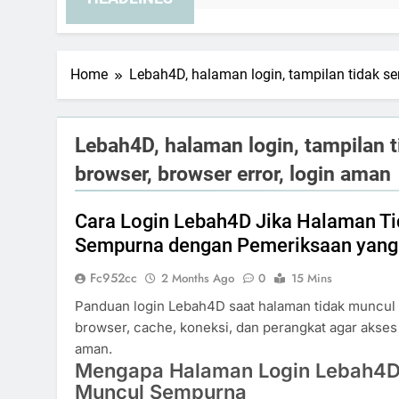
Home
Lebah4D, halaman login, tampilan tidak se
Lebah4D, halaman login, tampilan 
browser, browser error, login aman
Cara Login Lebah4D Jika Halaman T
Sempurna dengan Pemeriksaan yang
Fc952cc
2 Months Ago
0
15 Mins
Panduan login Lebah4D saat halaman tidak muncul 
browser, cache, koneksi, dan perangkat agar akses 
aman.
Mengapa Halaman Login Lebah4D 
Muncul Sempurna