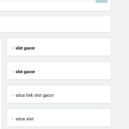
slot gacor
slot gacor
situs link slot gacor
situs slot