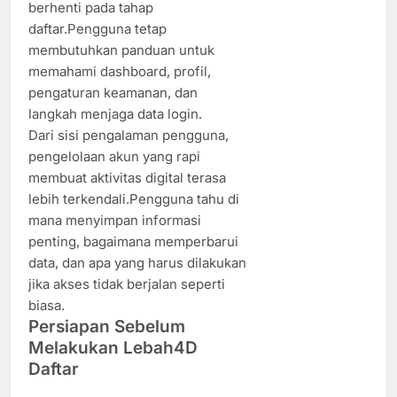
berhenti pada tahap
daftar.Pengguna tetap
membutuhkan panduan untuk
memahami dashboard, profil,
pengaturan keamanan, dan
langkah menjaga data login.
Dari sisi pengalaman pengguna,
pengelolaan akun yang rapi
membuat aktivitas digital terasa
lebih terkendali.Pengguna tahu di
mana menyimpan informasi
penting, bagaimana memperbarui
data, dan apa yang harus dilakukan
jika akses tidak berjalan seperti
biasa.
Persiapan Sebelum
Melakukan Lebah4D
Daftar