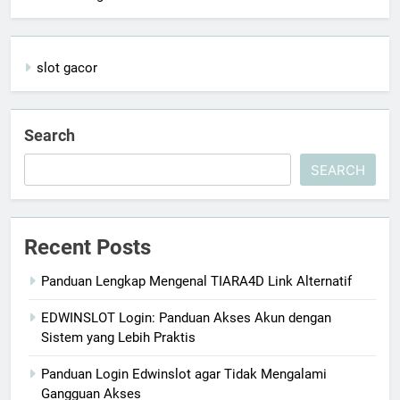
slot gacor
Search
SEARCH
Recent Posts
Panduan Lengkap Mengenal TIARA4D Link Alternatif
EDWINSLOT Login: Panduan Akses Akun dengan
Sistem yang Lebih Praktis
Panduan Login Edwinslot agar Tidak Mengalami
Gangguan Akses