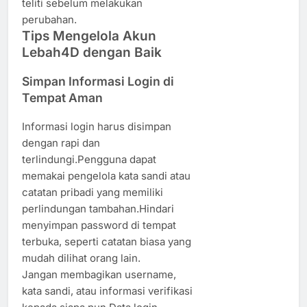
teliti sebelum melakukan
perubahan.
Tips Mengelola Akun
Lebah4D dengan Baik
Simpan Informasi Login di
Tempat Aman
Informasi login harus disimpan
dengan rapi dan
terlindungi.Pengguna dapat
memakai pengelola kata sandi atau
catatan pribadi yang memiliki
perlindungan tambahan.Hindari
menyimpan password di tempat
terbuka, seperti catatan biasa yang
mudah dilihat orang lain.
Jangan membagikan username,
kata sandi, atau informasi verifikasi