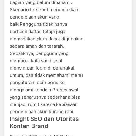
bagian yang belum dipahami.
Skenario tersebut menunjukkan
pengelolaan akun yang
baik.Pengguna tidak hanya
berhasil daftar, tetapi juga
memastikan akun dapat digunakan
secara aman dan terarah.
Sebaliknya, pengguna yang
membuat kata sandi asal,
menyimpan login di perangkat
umum, dan tidak memahami menu
pengaturan lebih berisiko
mengalami kendala.Proses awal
yang seharusnya sederhana bisa
menjadi rumit karena kebiasaan
pengelolaan akun kurang rapi.
Insight SEO dan Otoritas
Konten Brand