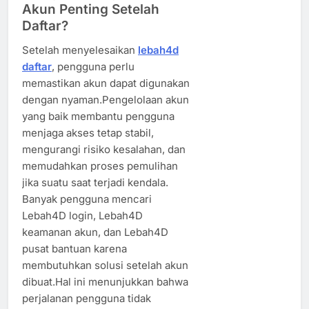
Akun Penting Setelah
Daftar?
Setelah menyelesaikan
lebah4d
daftar
, pengguna perlu
memastikan akun dapat digunakan
dengan nyaman.Pengelolaan akun
yang baik membantu pengguna
menjaga akses tetap stabil,
mengurangi risiko kesalahan, dan
memudahkan proses pemulihan
jika suatu saat terjadi kendala.
Banyak pengguna mencari
Lebah4D login, Lebah4D
keamanan akun, dan Lebah4D
pusat bantuan karena
membutuhkan solusi setelah akun
dibuat.Hal ini menunjukkan bahwa
perjalanan pengguna tidak