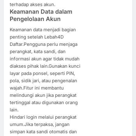
terhadap akses akun.
Keamanan Data dalam
Pengelolaan Akun
Keamanan data menjadi bagian
penting setelah Lebah4D
Daftar.Pengguna perlu menjaga
perangkat, kata sandi, dan
informasi akun agar tidak mudah
diakses pihak lain.Gunakan kunci
layar pada ponsel, seperti PIN,
pola, sidik jari, atau pengenalan
wajah.Fitur ini membantu
melindungi akun jika perangkat
tertinggal atau digunakan orang
lain.
Hindari login melalui perangkat
umum.Jika terpaksa, jangan
simpan kata sandi otomatis dan