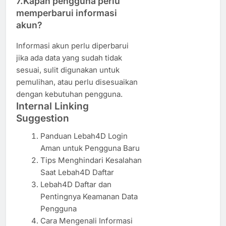
7.Kapan pengguna perlu
memperbarui informasi
akun?
Informasi akun perlu diperbarui
jika ada data yang sudah tidak
sesuai, sulit digunakan untuk
pemulihan, atau perlu disesuaikan
dengan kebutuhan pengguna.
Internal Linking
Suggestion
Panduan Lebah4D Login
Aman untuk Pengguna Baru
Tips Menghindari Kesalahan
Saat Lebah4D Daftar
Lebah4D Daftar dan
Pentingnya Keamanan Data
Pengguna
Cara Mengenali Informasi