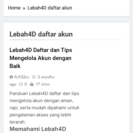
Home
Lebah4D daftar akun
Lebah4D daftar akun
Lebah4D Daftar dan Tips
Mengelola Akun dengan
Baik
fc952cc
3 months
ago
0
17 mins
Panduan Lebah4D daftar dan tips
mengelola akun dengan aman,
rapi, serta mudah dipahami untuk
pengalaman akses yang lebih
terarah.
Memahami Lebah4D