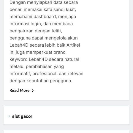
Dengan menyiapkan data secara
benar, memakai kata sandi kuat,
memahami dashboard, menjaga
informasi login, dan membaca
pengaturan dengan teliti,
pengguna dapat mengelola akun
Lebah4D secara lebih baik.Artikel
ini juga memperkuat brand
keyword Lebah4D secara natural
melalui pembahasan yang
informatif, profesional, dan relevan
dengan kebutuhan pengguna.
Read More
slot gacor