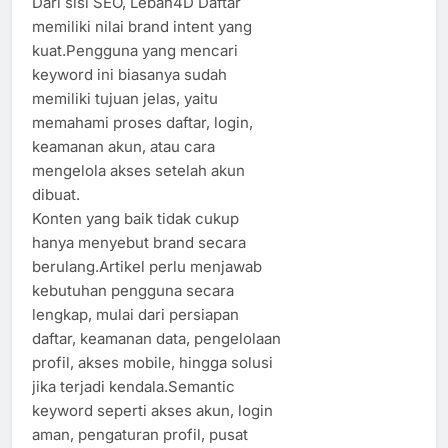
Dari sisi SEO, Lebah4D Daftar
memiliki nilai brand intent yang
kuat.Pengguna yang mencari
keyword ini biasanya sudah
memiliki tujuan jelas, yaitu
memahami proses daftar, login,
keamanan akun, atau cara
mengelola akses setelah akun
dibuat.
Konten yang baik tidak cukup
hanya menyebut brand secara
berulang.Artikel perlu menjawab
kebutuhan pengguna secara
lengkap, mulai dari persiapan
daftar, keamanan data, pengelolaan
profil, akses mobile, hingga solusi
jika terjadi kendala.Semantic
keyword seperti akses akun, login
aman, pengaturan profil, pusat