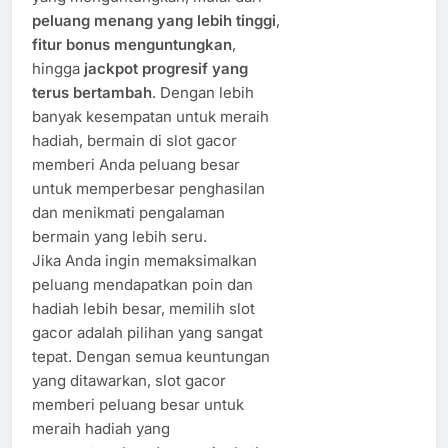
peluang menang yang lebih tinggi
,
fitur bonus menguntungkan
,
hingga
jackpot progresif yang
terus bertambah
. Dengan lebih
banyak kesempatan untuk meraih
hadiah, bermain di slot gacor
memberi Anda peluang besar
untuk memperbesar penghasilan
dan menikmati pengalaman
bermain yang lebih seru.
Jika Anda ingin memaksimalkan
peluang mendapatkan poin dan
hadiah lebih besar, memilih slot
gacor adalah pilihan yang sangat
tepat. Dengan semua keuntungan
yang ditawarkan, slot gacor
memberi peluang besar untuk
meraih hadiah yang