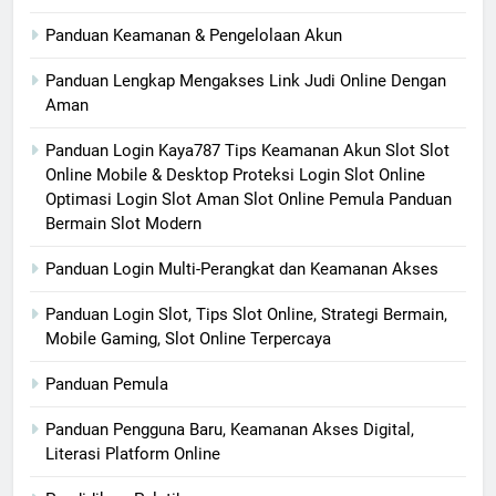
Panduan Keamanan & Pengelolaan Akun
Panduan Lengkap Mengakses Link Judi Online Dengan
Aman
Panduan Login Kaya787 Tips Keamanan Akun Slot Slot
Online Mobile & Desktop Proteksi Login Slot Online
Optimasi Login Slot Aman Slot Online Pemula Panduan
Bermain Slot Modern
Panduan Login Multi-Perangkat dan Keamanan Akses
Panduan Login Slot, Tips Slot Online, Strategi Bermain,
Mobile Gaming, Slot Online Terpercaya
Panduan Pemula
Panduan Pengguna Baru, Keamanan Akses Digital,
Literasi Platform Online