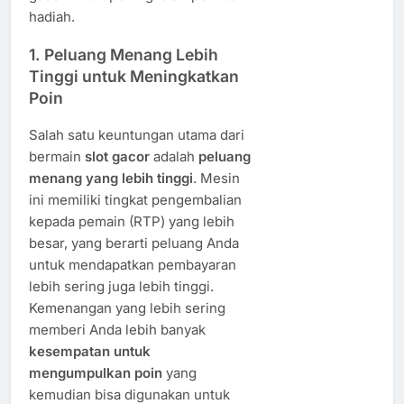
hadiah.
1.
Peluang Menang Lebih
Tinggi untuk Meningkatkan
Poin
Salah satu keuntungan utama dari
bermain
slot gacor
adalah
peluang
menang yang lebih tinggi
. Mesin
ini memiliki tingkat pengembalian
kepada pemain (RTP) yang lebih
besar, yang berarti peluang Anda
untuk mendapatkan pembayaran
lebih sering juga lebih tinggi.
Kemenangan yang lebih sering
memberi Anda lebih banyak
kesempatan untuk
mengumpulkan poin
yang
kemudian bisa digunakan untuk