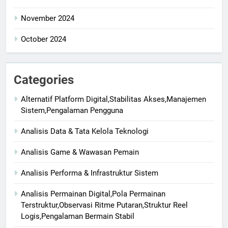
November 2024
October 2024
Categories
Alternatif Platform Digital,Stabilitas Akses,Manajemen
Sistem,Pengalaman Pengguna
Analisis Data & Tata Kelola Teknologi
Analisis Game & Wawasan Pemain
Analisis Performa & Infrastruktur Sistem
Analisis Permainan Digital,Pola Permainan
Terstruktur,Observasi Ritme Putaran,Struktur Reel
Logis,Pengalaman Bermain Stabil