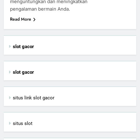
menguntungkan dan meningkatkan
pengalaman bermain Anda.
Read More
slot gacor
slot gacor
situs link slot gacor
situs slot