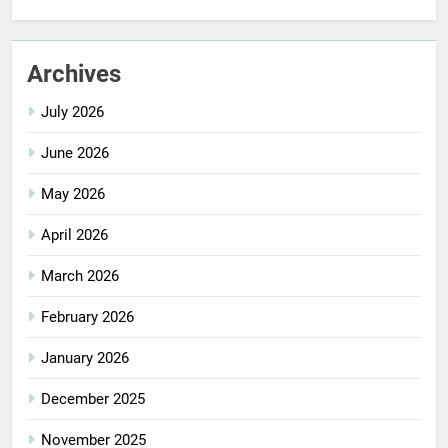
Archives
July 2026
June 2026
May 2026
April 2026
March 2026
February 2026
January 2026
December 2025
November 2025