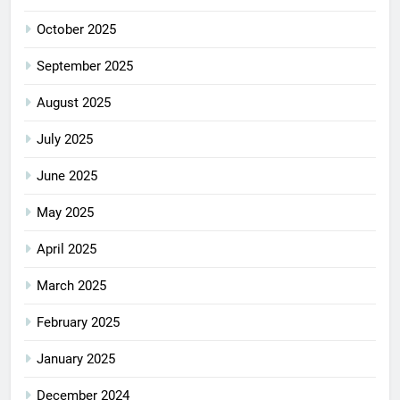
October 2025
September 2025
August 2025
July 2025
June 2025
May 2025
April 2025
March 2025
February 2025
January 2025
December 2024