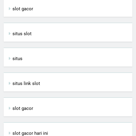
slot gacor
situs slot
situs
situs link slot
slot gacor
slot gacor hari ini