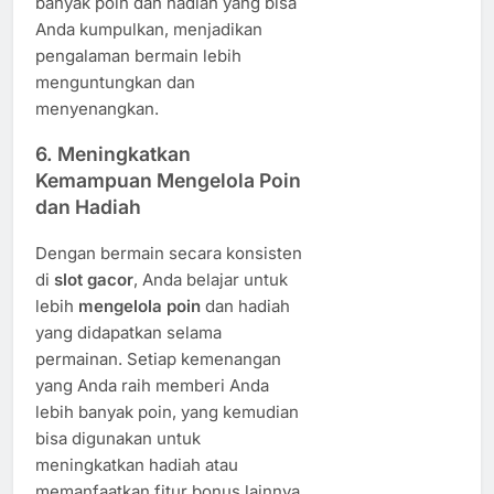
banyak poin dan hadiah yang bisa
Anda kumpulkan, menjadikan
pengalaman bermain lebih
menguntungkan dan
menyenangkan.
6.
Meningkatkan
Kemampuan Mengelola Poin
dan Hadiah
Dengan bermain secara konsisten
di
slot gacor
, Anda belajar untuk
lebih
mengelola poin
dan hadiah
yang didapatkan selama
permainan. Setiap kemenangan
yang Anda raih memberi Anda
lebih banyak poin, yang kemudian
bisa digunakan untuk
meningkatkan hadiah atau
memanfaatkan fitur bonus lainnya.