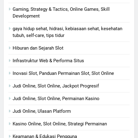
Gaming, Strategy & Tactics, Online Games, Skill
Development
gaya hidup sehat, hidrasi, kebiasaan sehat, kesehatan
tubuh, self-care, tips tidur
Hiburan dan Sejarah Slot
Infrastruktur Web & Performa Situs
Inovasi Slot, Panduan Permainan Slot, Slot Online
Judi Online, Slot Online, Jackpot Progresif
Judi Online, Slot Online, Permainan Kasino
Judi Online, Ulasan Platform
Kasino Online, Slot Online, Strategi Permainan
Keamanan & Edukasi Pengguna