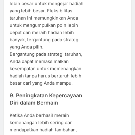
lebih besar untuk mengejar hadiah
yang lebih besar. Fleksibilitas
taruhan ini memungkinkan Anda
untuk mengumpulkan poin lebih
cepat dan meraih hadiah lebih
banyak, tergantung pada strategi
yang Anda pilih.
Bergantung pada strategi taruhan,
Anda dapat memaksimalkan
kesempatan untuk memenangkan
hadiah tanpa harus bertaruh lebih
besar dari yang Anda mampu.
9.
Peningkatan Kepercayaan
Diri dalam Bermain
Ketika Anda berhasil meraih
kemenangan lebih sering dan
mendapatkan hadiah tambahan,