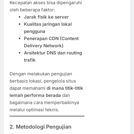
Kecepatan akses bisa dipengaruhi
oleh beberapa faktor:
Jarak fisik ke server
Kualitas jaringan lokal
pengguna
Penerapan CDN (Content
Delivery Network)
Arsitektur DNS dan routing
trafik
Dengan melakukan pengujian
berbasis lokasi, pengelola situs
dapat memahami
di mana titik-titik
lemah performa berada
dan
bagaimana cara memperbaikinya
melalui optimasi teknis.
2. Metodologi Pengujian