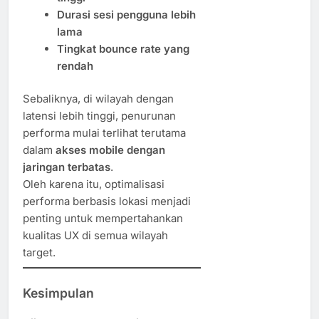
Durasi sesi pengguna lebih
lama
Tingkat bounce rate yang
rendah
Sebaliknya, di wilayah dengan
latensi lebih tinggi, penurunan
performa mulai terlihat terutama
dalam
akses mobile dengan
jaringan terbatas
.
Oleh karena itu, optimalisasi
performa berbasis lokasi menjadi
penting untuk mempertahankan
kualitas UX di semua wilayah
target.
Kesimpulan