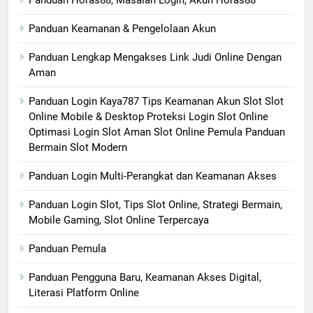
Panduan Keamanan & Pengelolaan Akun
Panduan Lengkap Mengakses Link Judi Online Dengan
Aman
Panduan Login Kaya787 Tips Keamanan Akun Slot Slot
Online Mobile & Desktop Proteksi Login Slot Online
Optimasi Login Slot Aman Slot Online Pemula Panduan
Bermain Slot Modern
Panduan Login Multi-Perangkat dan Keamanan Akses
Panduan Login Slot, Tips Slot Online, Strategi Bermain,
Mobile Gaming, Slot Online Terpercaya
Panduan Pemula
Panduan Pengguna Baru, Keamanan Akses Digital,
Literasi Platform Online