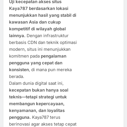
Uji kecepatan akses situs
Kaya787 berdasarkan lokasi
menunjukkan hasil yang stabil di
kawasan Asia dan cukup
kompetitif di wilayah global
lainnya.
Dengan infrastruktur
berbasis CDN dan teknik optimasi
modern, situs ini menunjukkan
komitmen pada
pengalaman
pengguna yang cepat dan
konsisten
, di mana pun mereka
berada.
Dalam dunia digital saat ini,
kecepatan bukan hanya soal
teknis—tetapi strategi untuk
membangun kepercayaan,
kenyamanan, dan loyalitas
pengguna.
Kaya787 terus
berinovasi agar akses tetap cepat