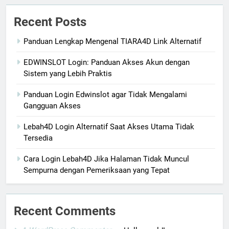
Recent Posts
Panduan Lengkap Mengenal TIARA4D Link Alternatif
EDWINSLOT Login: Panduan Akses Akun dengan
Sistem yang Lebih Praktis
Panduan Login Edwinslot agar Tidak Mengalami
Gangguan Akses
Lebah4D Login Alternatif Saat Akses Utama Tidak
Tersedia
Cara Login Lebah4D Jika Halaman Tidak Muncul
Sempurna dengan Pemeriksaan yang Tepat
Recent Comments