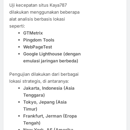
Uji kecepatan situs Kaya787
dilakukan menggunakan beberapa
alat analisis berbasis lokasi
seperti:
GTMetrix
Pingdom Tools
WebPageTest
Google Lighthouse (dengan
emulasi jaringan berbeda)
Pengujian dilakukan dari berbagai
lokasi strategis, di antaranya:
Jakarta, Indonesia (Asia
Tenggara)
Tokyo, Jepang (Asia
Timur)
Frankfurt, Jerman (Eropa
Tengah)
New York, AS (Amerika