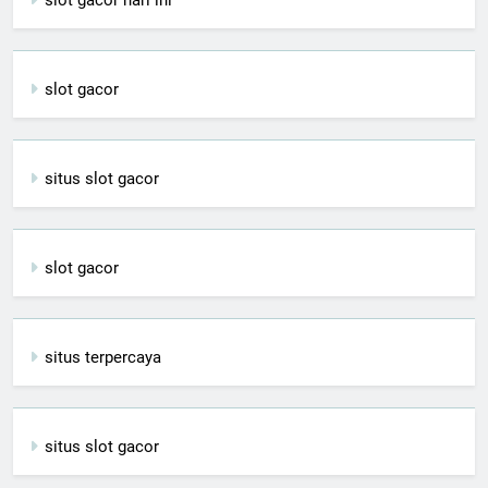
slot gacor
situs slot gacor
slot gacor
situs terpercaya
situs slot gacor