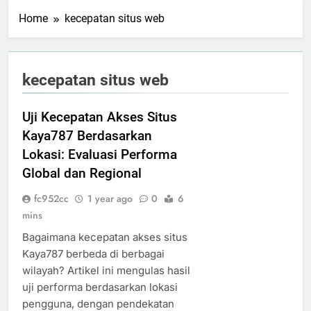
Home
kecepatan situs web
kecepatan situs web
Uji Kecepatan Akses Situs
Kaya787 Berdasarkan
Lokasi: Evaluasi Performa
Global dan Regional
fc952cc
1 year ago
0
6
mins
Bagaimana kecepatan akses situs
Kaya787 berbeda di berbagai
wilayah? Artikel ini mengulas hasil
uji performa berdasarkan lokasi
pengguna, dengan pendekatan