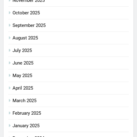
November 2025
October 2025
September 2025
August 2025
July 2025
June 2025
May 2025
April 2025
March 2025
February 2025
January 2025