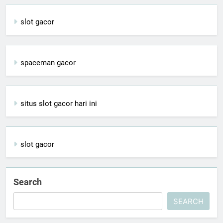
slot gacor
spaceman gacor
situs slot gacor hari ini
slot gacor
Search
SEARCH