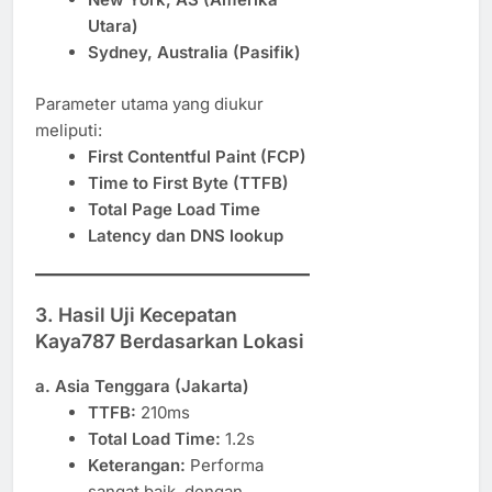
Utara)
Sydney, Australia (Pasifik)
Parameter utama yang diukur
meliputi:
First Contentful Paint (FCP)
Time to First Byte (TTFB)
Total Page Load Time
Latency dan DNS lookup
3. Hasil Uji Kecepatan
Kaya787 Berdasarkan Lokasi
a. Asia Tenggara (Jakarta)
TTFB:
210ms
Total Load Time:
1.2s
Keterangan:
Performa
sangat baik, dengan