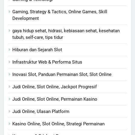
Gaming, Strategy & Tactics, Online Games, Skill
Development
gaya hidup sehat, hidrasi, kebiasaan sehat, kesehatan
tubuh, self-care, tips tidur
Hiburan dan Sejarah Slot
Infrastruktur Web & Performa Situs
Inovasi Slot, Panduan Permainan Slot, Slot Online
Judi Online, Slot Online, Jackpot Progresif
Judi Online, Slot Online, Permainan Kasino
Judi Online, Ulasan Platform
Kasino Online, Slot Online, Strategi Permainan