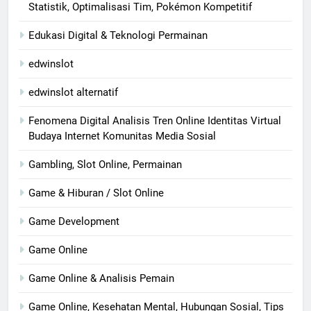
Statistik, Optimalisasi Tim, Pokémon Kompetitif
Edukasi Digital & Teknologi Permainan
edwinslot
edwinslot alternatif
Fenomena Digital Analisis Tren Online Identitas Virtual
Budaya Internet Komunitas Media Sosial
Gambling, Slot Online, Permainan
Game & Hiburan / Slot Online
Game Development
Game Online
Game Online & Analisis Pemain
Game Online, Kesehatan Mental, Hubungan Sosial, Tips