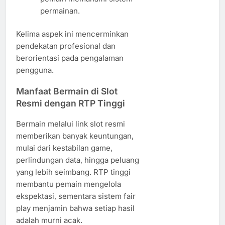
permainan.
Kelima aspek ini mencerminkan
pendekatan profesional dan
berorientasi pada pengalaman
pengguna.
Manfaat Bermain di Slot
Resmi dengan RTP Tinggi
Bermain melalui link slot resmi
memberikan banyak keuntungan,
mulai dari kestabilan game,
perlindungan data, hingga peluang
yang lebih seimbang. RTP tinggi
membantu pemain mengelola
ekspektasi, sementara sistem fair
play menjamin bahwa setiap hasil
adalah murni acak.