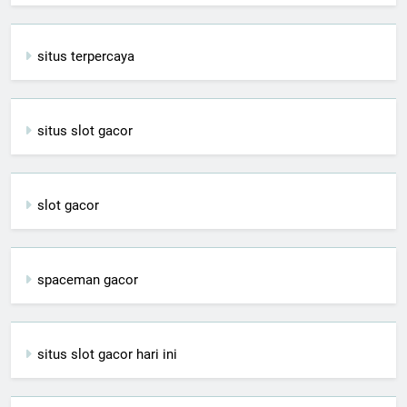
situs terpercaya
situs slot gacor
slot gacor
spaceman gacor
situs slot gacor hari ini