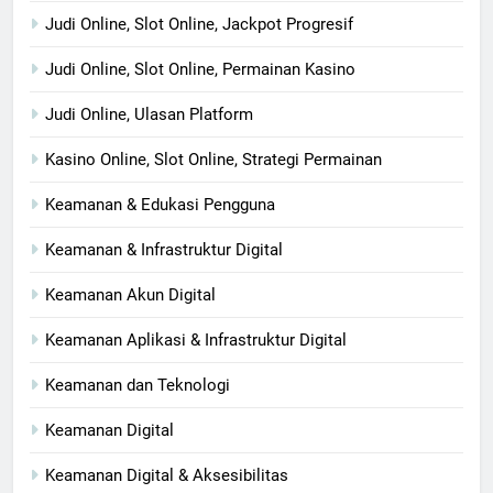
Judi Online, Slot Online, Jackpot Progresif
Judi Online, Slot Online, Permainan Kasino
Judi Online, Ulasan Platform
Kasino Online, Slot Online, Strategi Permainan
Keamanan & Edukasi Pengguna
Keamanan & Infrastruktur Digital
Keamanan Akun Digital
Keamanan Aplikasi & Infrastruktur Digital
Keamanan dan Teknologi
Keamanan Digital​
Keamanan Digital & Aksesibilitas