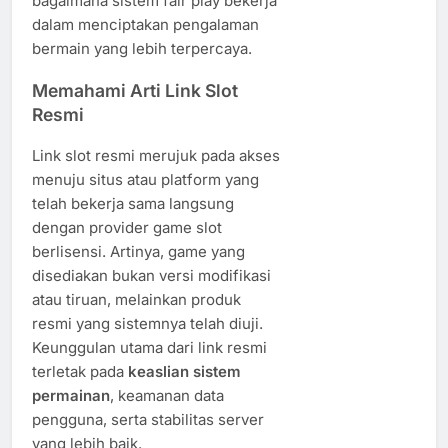
bagaimana sistem fair play bekerja
dalam menciptakan pengalaman
bermain yang lebih terpercaya.
Memahami Arti Link Slot
Resmi
Link slot resmi merujuk pada akses
menuju situs atau platform yang
telah bekerja sama langsung
dengan provider game slot
berlisensi. Artinya, game yang
disediakan bukan versi modifikasi
atau tiruan, melainkan produk
resmi yang sistemnya telah diuji.
Keunggulan utama dari link resmi
terletak pada
keaslian sistem
permainan
, keamanan data
pengguna, serta stabilitas server
yang lebih baik.