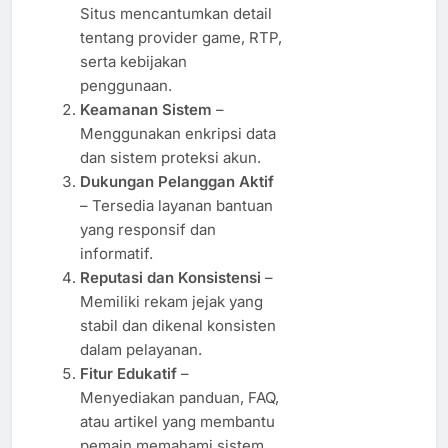
Situs mencantumkan detail
tentang provider game, RTP,
serta kebijakan
penggunaan.
Keamanan Sistem
–
Menggunakan enkripsi data
dan sistem proteksi akun.
Dukungan Pelanggan Aktif
– Tersedia layanan bantuan
yang responsif dan
informatif.
Reputasi dan Konsistensi
–
Memiliki rekam jejak yang
stabil dan dikenal konsisten
dalam pelayanan.
Fitur Edukatif
–
Menyediakan panduan, FAQ,
atau artikel yang membantu
pemain memahami sistem