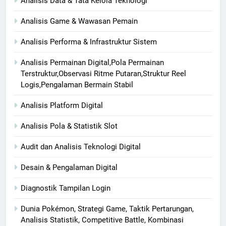
Analisis Data & Tata Kelola Teknologi
Analisis Game & Wawasan Pemain
Analisis Performa & Infrastruktur Sistem
Analisis Permainan Digital,Pola Permainan
Terstruktur,Observasi Ritme Putaran,Struktur Reel
Logis,Pengalaman Bermain Stabil
Analisis Platform Digital
Analisis Pola & Statistik Slot
Audit dan Analisis Teknologi Digital
Desain & Pengalaman Digital
Diagnostik Tampilan Login
Dunia Pokémon, Strategi Game, Taktik Pertarungan,
Analisis Statistik, Competitive Battle, Kombinasi