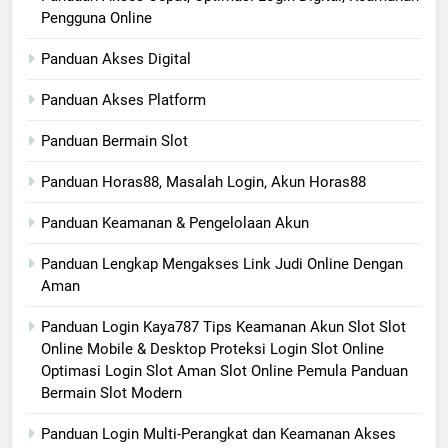
Pengguna Online
Panduan Akses Digital
Panduan Akses Platform
Panduan Bermain Slot
Panduan Horas88, Masalah Login, Akun Horas88
Panduan Keamanan & Pengelolaan Akun
Panduan Lengkap Mengakses Link Judi Online Dengan
Aman
Panduan Login Kaya787 Tips Keamanan Akun Slot Slot
Online Mobile & Desktop Proteksi Login Slot Online
Optimasi Login Slot Aman Slot Online Pemula Panduan
Bermain Slot Modern
Panduan Login Multi-Perangkat dan Keamanan Akses