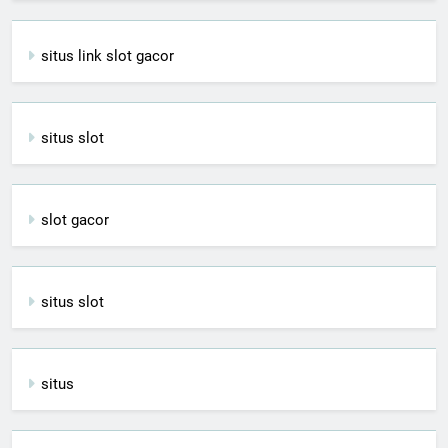
situs link slot gacor
situs slot
slot gacor
situs slot
situs