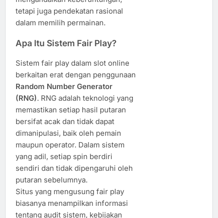
tetapi juga pendekatan rasional
dalam memilih permainan.
Apa Itu Sistem Fair Play?
Sistem fair play dalam slot online
berkaitan erat dengan penggunaan
Random Number Generator
(RNG)
. RNG adalah teknologi yang
memastikan setiap hasil putaran
bersifat acak dan tidak dapat
dimanipulasi, baik oleh pemain
maupun operator. Dalam sistem
yang adil, setiap spin berdiri
sendiri dan tidak dipengaruhi oleh
putaran sebelumnya.
Situs yang mengusung fair play
biasanya menampilkan informasi
tentang audit sistem, kebijakan