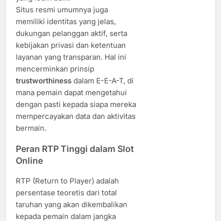
Situs resmi umumnya juga
memiliki identitas yang jelas,
dukungan pelanggan aktif, serta
kebijakan privasi dan ketentuan
layanan yang transparan. Hal ini
mencerminkan prinsip
trustworthiness
dalam E-E-A-T, di
mana pemain dapat mengetahui
dengan pasti kepada siapa mereka
mempercayakan data dan aktivitas
bermain.
Peran RTP Tinggi dalam Slot
Online
RTP (Return to Player) adalah
persentase teoretis dari total
taruhan yang akan dikembalikan
kepada pemain dalam jangka