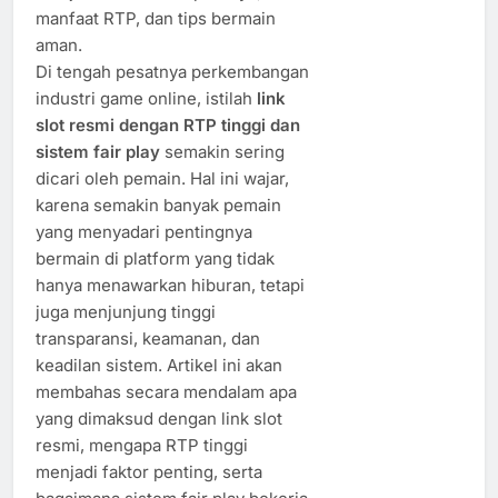
manfaat RTP, dan tips bermain
aman.
Di tengah pesatnya perkembangan
industri game online, istilah
link
slot resmi dengan RTP tinggi dan
sistem fair play
semakin sering
dicari oleh pemain. Hal ini wajar,
karena semakin banyak pemain
yang menyadari pentingnya
bermain di platform yang tidak
hanya menawarkan hiburan, tetapi
juga menjunjung tinggi
transparansi, keamanan, dan
keadilan sistem. Artikel ini akan
membahas secara mendalam apa
yang dimaksud dengan link slot
resmi, mengapa RTP tinggi
menjadi faktor penting, serta