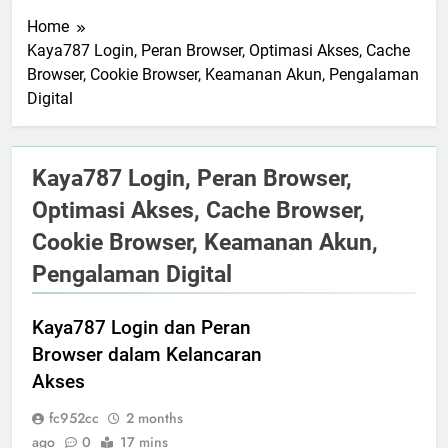
Home
Kaya787 Login, Peran Browser, Optimasi Akses, Cache
Browser, Cookie Browser, Keamanan Akun, Pengalaman
Digital
Kaya787 Login, Peran Browser,
Optimasi Akses, Cache Browser,
Cookie Browser, Keamanan Akun,
Pengalaman Digital
Kaya787 Login dan Peran
Browser dalam Kelancaran
Akses
fc952cc
2 months
ago
0
17 mins