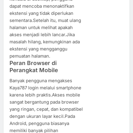
dapat mencoba menonaktifkan
ekstensi yang tidak diperlukan
sementara.Setelah itu, muat ulang
halaman untuk melihat apakah
akses menjadi lebih lancar.Jika
masalah hilang, kemungkinan ada
ekstensi yang mengganggu
pemuatan halaman.
Peran Browser di
Perangkat Mobile
Banyak pengguna mengakses
Kaya787 login melalui smartphone
karena lebih praktis.Akses mobile
sangat bergantung pada browser
yang ringan, cepat, dan kompatibel
dengan ukuran layar kecil.Pada
Android, pengguna biasanya
memiliki banyak pilihan