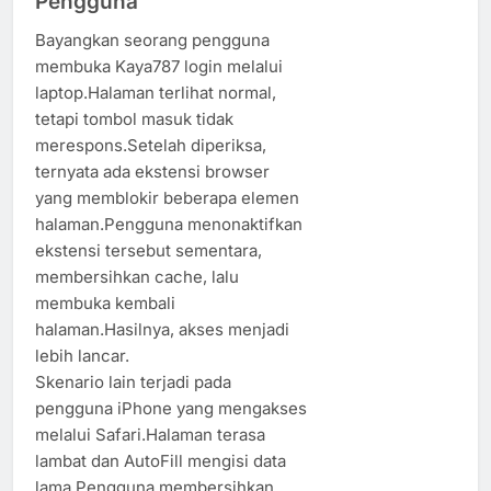
Pengguna
Bayangkan seorang pengguna
membuka Kaya787 login melalui
laptop.Halaman terlihat normal,
tetapi tombol masuk tidak
merespons.Setelah diperiksa,
ternyata ada ekstensi browser
yang memblokir beberapa elemen
halaman.Pengguna menonaktifkan
ekstensi tersebut sementara,
membersihkan cache, lalu
membuka kembali
halaman.Hasilnya, akses menjadi
lebih lancar.
Skenario lain terjadi pada
pengguna iPhone yang mengakses
melalui Safari.Halaman terasa
lambat dan AutoFill mengisi data
lama.Pengguna membersihkan