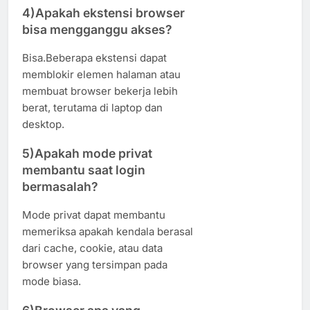
4)Apakah ekstensi browser
bisa mengganggu akses?
Bisa.Beberapa ekstensi dapat
memblokir elemen halaman atau
membuat browser bekerja lebih
berat, terutama di laptop dan
desktop.
5)Apakah mode privat
membantu saat login
bermasalah?
Mode privat dapat membantu
memeriksa apakah kendala berasal
dari cache, cookie, atau data
browser yang tersimpan pada
mode biasa.