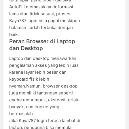
AutoFill memasukkan informasi
lama atau tidak sesuai, proses
Kaya787 login bisa gagal meskipun
halaman sudah terbuka dengan
baik.
Peran Browser di Laptop
dan Desktop
Laptop dan desktop menawarkan
pengalaman akses yang lebih luas
karena layar lebih besar dan
keyboard fisik lebih
nyaman.Namun, browser desktop
juga memiliki tantangan seperti
cache menumpuk, ekstensi terlalu
banyak, dan cookie yang
bermasalah.
Jika Kaya787 login terasa lambat di
laptop, pengguna bisa memulai