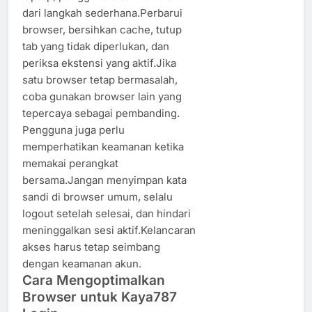
dari langkah sederhana.Perbarui
browser, bersihkan cache, tutup
tab yang tidak diperlukan, dan
periksa ekstensi yang aktif.Jika
satu browser tetap bermasalah,
coba gunakan browser lain yang
tepercaya sebagai pembanding.
Pengguna juga perlu
memperhatikan keamanan ketika
memakai perangkat
bersama.Jangan menyimpan kata
sandi di browser umum, selalu
logout setelah selesai, dan hindari
meninggalkan sesi aktif.Kelancaran
akses harus tetap seimbang
dengan keamanan akun.
Cara Mengoptimalkan
Browser untuk Kaya787