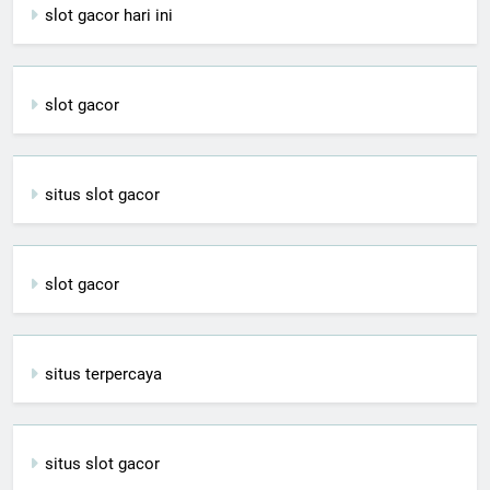
slot gacor hari ini
slot gacor
situs slot gacor
slot gacor
situs terpercaya
situs slot gacor