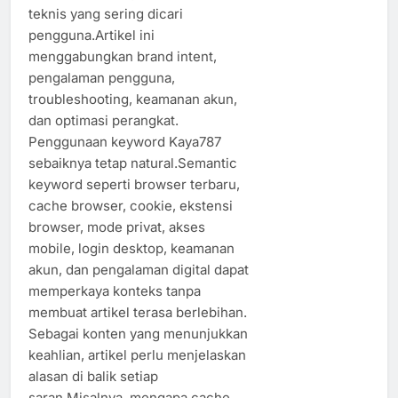
teknis yang sering dicari
pengguna.Artikel ini
menggabungkan brand intent,
pengalaman pengguna,
troubleshooting, keamanan akun,
dan optimasi perangkat.
Penggunaan keyword Kaya787
sebaiknya tetap natural.Semantic
keyword seperti browser terbaru,
cache browser, cookie, ekstensi
browser, mode privat, akses
mobile, login desktop, keamanan
akun, dan pengalaman digital dapat
memperkaya konteks tanpa
membuat artikel terasa berlebihan.
Sebagai konten yang menunjukkan
keahlian, artikel perlu menjelaskan
alasan di balik setiap
saran.Misalnya, mengapa cache