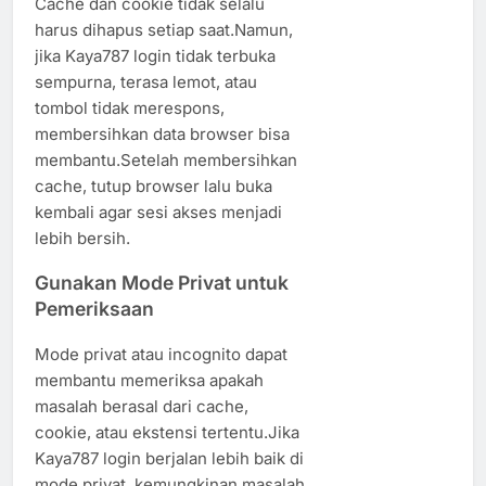
Cache dan cookie tidak selalu
harus dihapus setiap saat.Namun,
jika Kaya787 login tidak terbuka
sempurna, terasa lemot, atau
tombol tidak merespons,
membersihkan data browser bisa
membantu.Setelah membersihkan
cache, tutup browser lalu buka
kembali agar sesi akses menjadi
lebih bersih.
Gunakan Mode Privat untuk
Pemeriksaan
Mode privat atau incognito dapat
membantu memeriksa apakah
masalah berasal dari cache,
cookie, atau ekstensi tertentu.Jika
Kaya787 login berjalan lebih baik di
mode privat, kemungkinan masalah