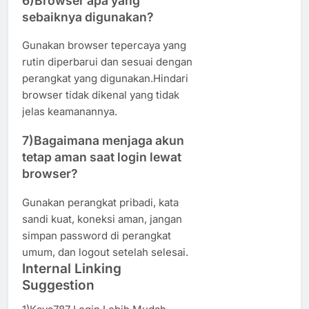
6)Browser apa yang
sebaiknya digunakan?
Gunakan browser tepercaya yang
rutin diperbarui dan sesuai dengan
perangkat yang digunakan.Hindari
browser tidak dikenal yang tidak
jelas keamanannya.
7)Bagaimana menjaga akun
tetap aman saat login lewat
browser?
Gunakan perangkat pribadi, kata
sandi kuat, koneksi aman, jangan
simpan password di perangkat
umum, dan logout setelah selesai.
Internal Linking
Suggestion