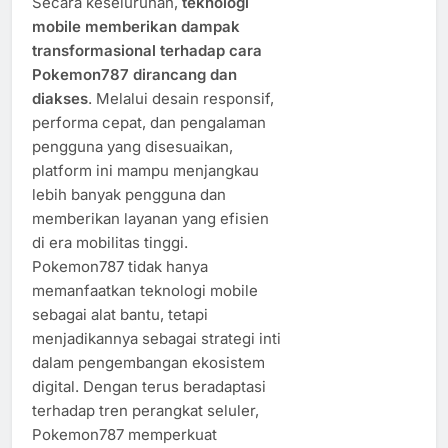
Secara keseluruhan,
teknologi
mobile memberikan dampak
transformasional terhadap cara
Pokemon787 dirancang dan
diakses
. Melalui desain responsif,
performa cepat, dan pengalaman
pengguna yang disesuaikan,
platform ini mampu menjangkau
lebih banyak pengguna dan
memberikan layanan yang efisien
di era mobilitas tinggi.
Pokemon787 tidak hanya
memanfaatkan teknologi mobile
sebagai alat bantu, tetapi
menjadikannya sebagai strategi inti
dalam pengembangan ekosistem
digital. Dengan terus beradaptasi
terhadap tren perangkat seluler,
Pokemon787 memperkuat