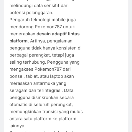
melindungi data sensitif dari
potensi pelanggaran.
Pengaruh teknologi mobile juga
mendorong Pokemon787 untuk
menerapkan
desain adaptif lintas
platform
. Artinya, pengalaman
pengguna tidak hanya konsisten di
berbagai perangkat, tetapi juga
saling terhubung. Pengguna yang
mengakses Pokemon787 dari
ponsel, tablet, atau laptop akan
merasakan antarmuka yang
seragam dan terintegrasi. Data
pengguna disinkronkan secara
otomatis di seluruh perangkat,
memungkinkan transisi yang mulus
antara satu platform ke platform
lainnya.