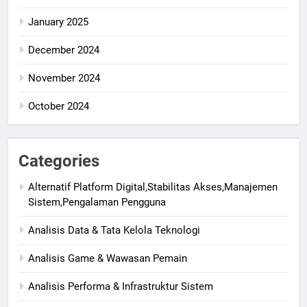
January 2025
December 2024
November 2024
October 2024
Categories
Alternatif Platform Digital,Stabilitas Akses,Manajemen
Sistem,Pengalaman Pengguna
Analisis Data & Tata Kelola Teknologi
Analisis Game & Wawasan Pemain
Analisis Performa & Infrastruktur Sistem