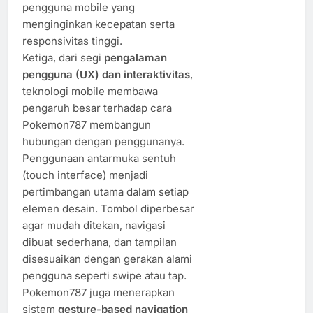
pengguna mobile yang
menginginkan kecepatan serta
responsivitas tinggi.
Ketiga, dari segi
pengalaman
pengguna (UX) dan interaktivitas
,
teknologi mobile membawa
pengaruh besar terhadap cara
Pokemon787 membangun
hubungan dengan penggunanya.
Penggunaan antarmuka sentuh
(touch interface) menjadi
pertimbangan utama dalam setiap
elemen desain. Tombol diperbesar
agar mudah ditekan, navigasi
dibuat sederhana, dan tampilan
disesuaikan dengan gerakan alami
pengguna seperti swipe atau tap.
Pokemon787 juga menerapkan
sistem
gesture-based navigation