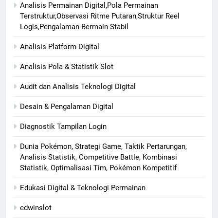
Analisis Permainan Digital,Pola Permainan
Terstruktur,Observasi Ritme Putaran,Struktur Reel
Logis,Pengalaman Bermain Stabil
Analisis Platform Digital
Analisis Pola & Statistik Slot
Audit dan Analisis Teknologi Digital
Desain & Pengalaman Digital
Diagnostik Tampilan Login
Dunia Pokémon, Strategi Game, Taktik Pertarungan,
Analisis Statistik, Competitive Battle, Kombinasi
Statistik, Optimalisasi Tim, Pokémon Kompetitif
Edukasi Digital & Teknologi Permainan
edwinslot