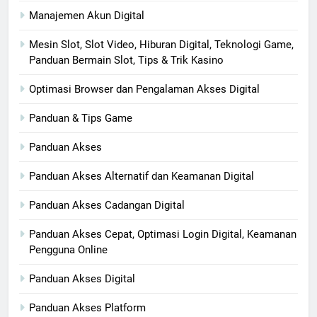
Manajemen Akun Digital
Mesin Slot, Slot Video, Hiburan Digital, Teknologi Game,
Panduan Bermain Slot, Tips & Trik Kasino
Optimasi Browser dan Pengalaman Akses Digital
Panduan & Tips Game
Panduan Akses
Panduan Akses Alternatif dan Keamanan Digital
Panduan Akses Cadangan Digital
Panduan Akses Cepat, Optimasi Login Digital, Keamanan
Pengguna Online
Panduan Akses Digital
Panduan Akses Platform