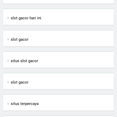
slot gacor hari ini
slot gacor
situs slot gacor
slot gacor
situs terpercaya