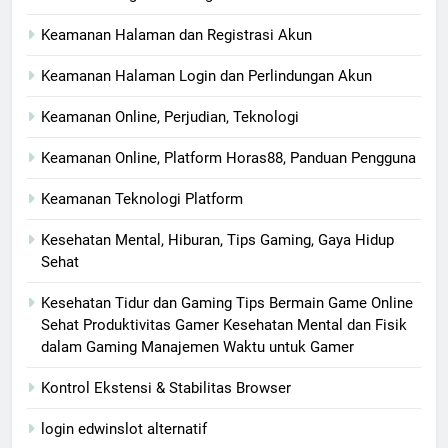
Keamanan Halaman dan Registrasi Akun
Keamanan Halaman Login dan Perlindungan Akun
Keamanan Online, Perjudian, Teknologi
Keamanan Online, Platform Horas88, Panduan Pengguna
Keamanan Teknologi Platform
Kesehatan Mental, Hiburan, Tips Gaming, Gaya Hidup
Sehat
Kesehatan Tidur dan Gaming Tips Bermain Game Online
Sehat Produktivitas Gamer Kesehatan Mental dan Fisik
dalam Gaming Manajemen Waktu untuk Gamer
Kontrol Ekstensi & Stabilitas Browser
login edwinslot alternatif