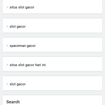
situs slot gacor
slot gacor
spaceman gacor
situs slot gacor hari ini
slot gacor
Search