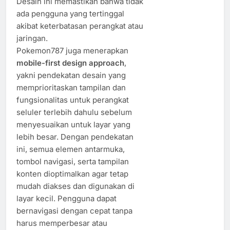
Desain ini memastikan bahwa tidak
ada pengguna yang tertinggal
akibat keterbatasan perangkat atau
jaringan.
Pokemon787 juga menerapkan
mobile-first design approach
,
yakni pendekatan desain yang
memprioritaskan tampilan dan
fungsionalitas untuk perangkat
seluler terlebih dahulu sebelum
menyesuaikan untuk layar yang
lebih besar. Dengan pendekatan
ini, semua elemen antarmuka,
tombol navigasi, serta tampilan
konten dioptimalkan agar tetap
mudah diakses dan digunakan di
layar kecil. Pengguna dapat
bernavigasi dengan cepat tanpa
harus memperbesar atau