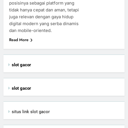
posisinya sebagai platform yang
tidak hanya cepat dan aman, tetapi
juga relevan dengan gaya hidup
digital modern yang serba dinamis
dan mobile-oriented.
Read More
slot gacor
slot gacor
situs link slot gacor