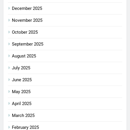
December 2025
November 2025
October 2025
September 2025
August 2025
July 2025
June 2025
May 2025
April 2025
March 2025
February 2025