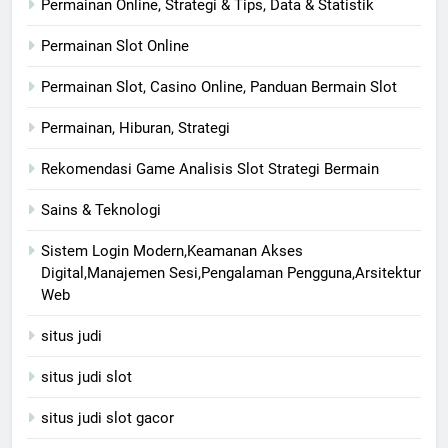
Permainan Online, Strategi & Tips, Data & Statistik
Permainan Slot Online
Permainan Slot, Casino Online, Panduan Bermain Slot
Permainan, Hiburan, Strategi
Rekomendasi Game Analisis Slot Strategi Bermain
Sains & Teknologi
Sistem Login Modern,Keamanan Akses
Digital,Manajemen Sesi,Pengalaman Pengguna,Arsitektur
Web
situs judi
situs judi slot
situs judi slot gacor