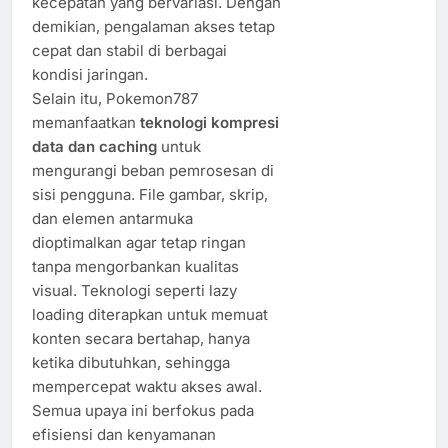
kecepatan yang bervariasi. Dengan
demikian, pengalaman akses tetap
cepat dan stabil di berbagai
kondisi jaringan.
Selain itu, Pokemon787
memanfaatkan
teknologi kompresi
data dan caching
untuk
mengurangi beban pemrosesan di
sisi pengguna. File gambar, skrip,
dan elemen antarmuka
dioptimalkan agar tetap ringan
tanpa mengorbankan kualitas
visual. Teknologi seperti lazy
loading diterapkan untuk memuat
konten secara bertahap, hanya
ketika dibutuhkan, sehingga
mempercepat waktu akses awal.
Semua upaya ini berfokus pada
efisiensi dan kenyamanan