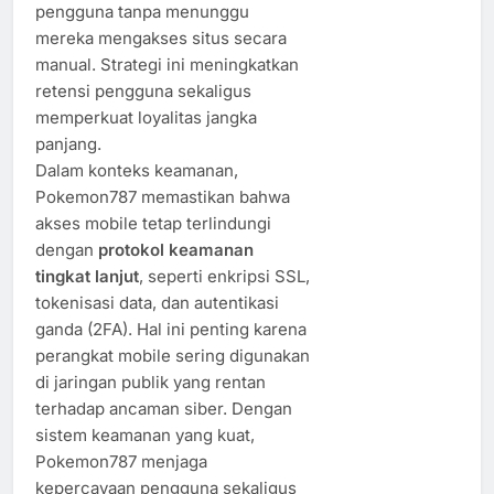
pengguna tanpa menunggu
mereka mengakses situs secara
manual. Strategi ini meningkatkan
retensi pengguna sekaligus
memperkuat loyalitas jangka
panjang.
Dalam konteks keamanan,
Pokemon787 memastikan bahwa
akses mobile tetap terlindungi
dengan
protokol keamanan
tingkat lanjut
, seperti enkripsi SSL,
tokenisasi data, dan autentikasi
ganda (2FA). Hal ini penting karena
perangkat mobile sering digunakan
di jaringan publik yang rentan
terhadap ancaman siber. Dengan
sistem keamanan yang kuat,
Pokemon787 menjaga
kepercayaan pengguna sekaligus