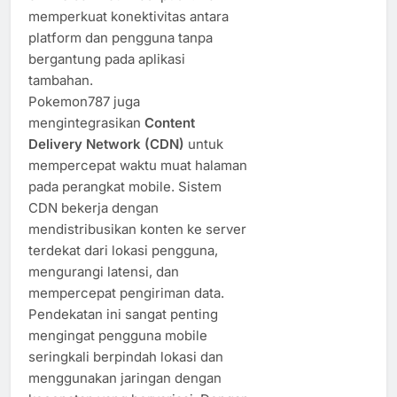
memperkuat konektivitas antara
platform dan pengguna tanpa
bergantung pada aplikasi
tambahan.
Pokemon787 juga
mengintegrasikan
Content
Delivery Network (CDN)
untuk
mempercepat waktu muat halaman
pada perangkat mobile. Sistem
CDN bekerja dengan
mendistribusikan konten ke server
terdekat dari lokasi pengguna,
mengurangi latensi, dan
mempercepat pengiriman data.
Pendekatan ini sangat penting
mengingat pengguna mobile
seringkali berpindah lokasi dan
menggunakan jaringan dengan