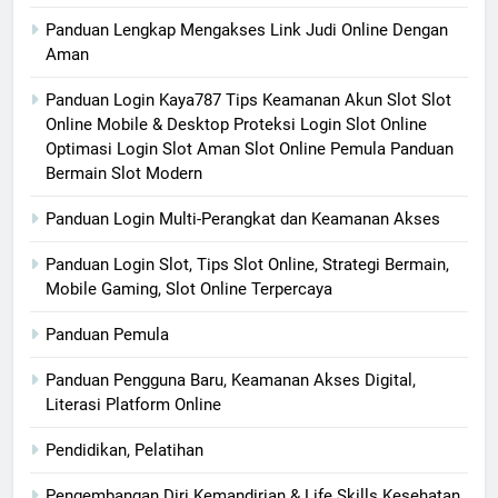
Panduan Lengkap Mengakses Link Judi Online Dengan
Aman
Panduan Login Kaya787 Tips Keamanan Akun Slot Slot
Online Mobile & Desktop Proteksi Login Slot Online
Optimasi Login Slot Aman Slot Online Pemula Panduan
Bermain Slot Modern
Panduan Login Multi-Perangkat dan Keamanan Akses
Panduan Login Slot, Tips Slot Online, Strategi Bermain,
Mobile Gaming, Slot Online Terpercaya
Panduan Pemula
Panduan Pengguna Baru, Keamanan Akses Digital,
Literasi Platform Online
Pendidikan, Pelatihan
Pengembangan Diri Kemandirian & Life Skills Kesehatan