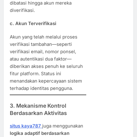
dibatasi hingga akun mereka
diverifikasi.
c.
Akun Terverifikasi
Akun yang telah melalui proses
verifikasi tambahan—seperti
verifikasi email, nomor ponsel,
atau autentikasi dua faktor—
diberikan akses penuh ke seluruh
fitur platform. Status ini
menandakan kepercayaan sistem
terhadap identitas pengguna.
3. Mekanisme Kontrol
Berdasarkan Aktivitas
situs kaya787
juga menggunakan
logika adaptif berdasarkan