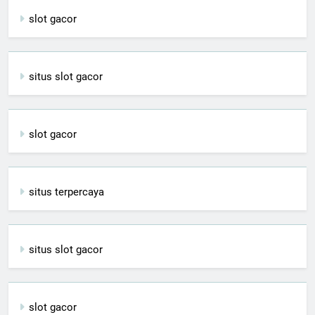
slot gacor
situs slot gacor
slot gacor
situs terpercaya
situs slot gacor
slot gacor