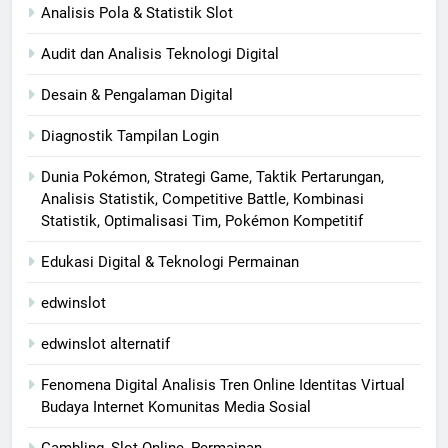
Analisis Pola & Statistik Slot
Audit dan Analisis Teknologi Digital
Desain & Pengalaman Digital
Diagnostik Tampilan Login
Dunia Pokémon, Strategi Game, Taktik Pertarungan,
Analisis Statistik, Competitive Battle, Kombinasi
Statistik, Optimalisasi Tim, Pokémon Kompetitif
Edukasi Digital & Teknologi Permainan
edwinslot
edwinslot alternatif
Fenomena Digital Analisis Tren Online Identitas Virtual
Budaya Internet Komunitas Media Sosial