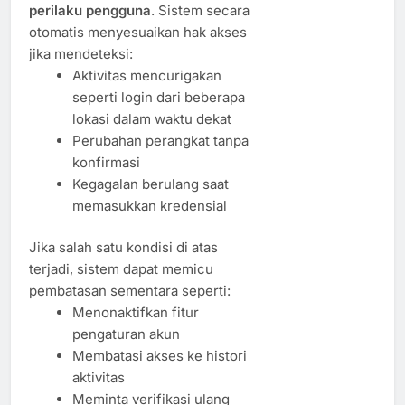
perilaku pengguna
. Sistem secara
otomatis menyesuaikan hak akses
jika mendeteksi:
Aktivitas mencurigakan
seperti login dari beberapa
lokasi dalam waktu dekat
Perubahan perangkat tanpa
konfirmasi
Kegagalan berulang saat
memasukkan kredensial
Jika salah satu kondisi di atas
terjadi, sistem dapat memicu
pembatasan sementara seperti:
Menonaktifkan fitur
pengaturan akun
Membatasi akses ke histori
aktivitas
Meminta verifikasi ulang