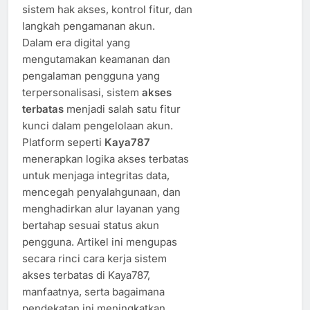
sistem hak akses, kontrol fitur, dan
langkah pengamanan akun.
Dalam era digital yang
mengutamakan keamanan dan
pengalaman pengguna yang
terpersonalisasi, sistem
akses
terbatas
menjadi salah satu fitur
kunci dalam pengelolaan akun.
Platform seperti
Kaya787
menerapkan logika akses terbatas
untuk menjaga integritas data,
mencegah penyalahgunaan, dan
menghadirkan alur layanan yang
bertahap sesuai status akun
pengguna. Artikel ini mengupas
secara rinci cara kerja sistem
akses terbatas di Kaya787,
manfaatnya, serta bagaimana
pendekatan ini meningkatkan