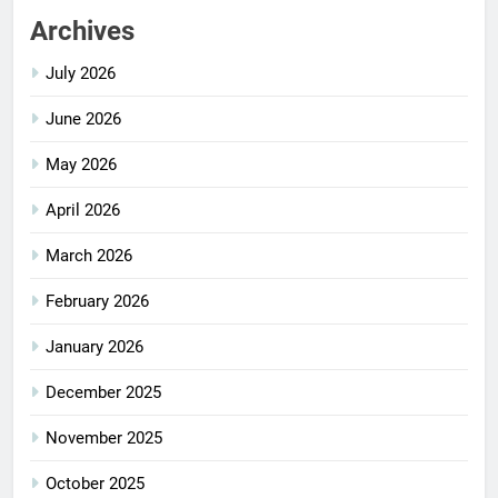
Archives
July 2026
June 2026
May 2026
April 2026
March 2026
February 2026
January 2026
December 2025
November 2025
October 2025