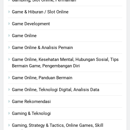
Gambling, Slot Online, Permainan
Game & Hiburan / Slot Online
Game Development
Game Online
Game Online & Analisis Pemain
Game Online, Kesehatan Mental, Hubungan Sosial, Tips
Bermain Game, Pengembangan Diri
Game Online, Panduan Bermain
Game Online, Teknologi Digital, Analisis Data
Game Rekomendasi
Gaming & Teknologi
Gaming, Strategy & Tactics, Online Games, Skill