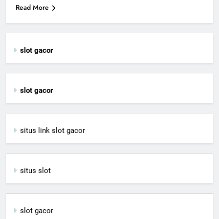
Read More
slot gacor
slot gacor
situs link slot gacor
situs slot
slot gacor