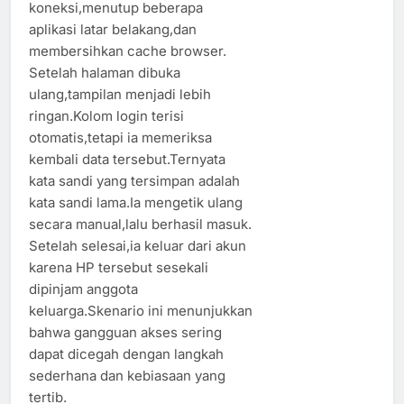
koneksi,menutup beberapa
aplikasi latar belakang,dan
membersihkan cache browser.
Setelah halaman dibuka
ulang,tampilan menjadi lebih
ringan.Kolom login terisi
otomatis,tetapi ia memeriksa
kembali data tersebut.Ternyata
kata sandi yang tersimpan adalah
kata sandi lama.Ia mengetik ulang
secara manual,lalu berhasil masuk.
Setelah selesai,ia keluar dari akun
karena HP tersebut sesekali
dipinjam anggota
keluarga.Skenario ini menunjukkan
bahwa gangguan akses sering
dapat dicegah dengan langkah
sederhana dan kebiasaan yang
tertib.