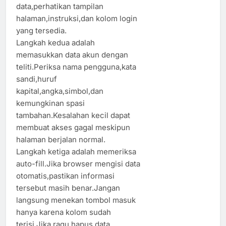
data,perhatikan tampilan
halaman,instruksi,dan kolom login
yang tersedia.
Langkah kedua adalah
memasukkan data akun dengan
teliti.Periksa nama pengguna,kata
sandi,huruf
kapital,angka,simbol,dan
kemungkinan spasi
tambahan.Kesalahan kecil dapat
membuat akses gagal meskipun
halaman berjalan normal.
Langkah ketiga adalah memeriksa
auto-fill.Jika browser mengisi data
otomatis,pastikan informasi
tersebut masih benar.Jangan
langsung menekan tombol masuk
hanya karena kolom sudah
terisi.Jika ragu,hapus data