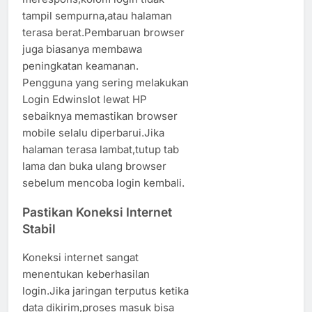
tampil sempurna,atau halaman
terasa berat.Pembaruan browser
juga biasanya membawa
peningkatan keamanan.
Pengguna yang sering melakukan
Login Edwinslot lewat HP
sebaiknya memastikan browser
mobile selalu diperbarui.Jika
halaman terasa lambat,tutup tab
lama dan buka ulang browser
sebelum mencoba login kembali.
Pastikan Koneksi Internet
Stabil
Koneksi internet sangat
menentukan keberhasilan
login.Jika jaringan terputus ketika
data dikirim,proses masuk bisa