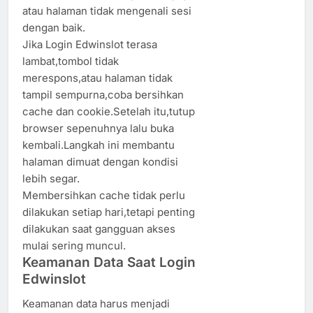
atau halaman tidak mengenali sesi
dengan baik.
Jika Login Edwinslot terasa
lambat,tombol tidak
merespons,atau halaman tidak
tampil sempurna,coba bersihkan
cache dan cookie.Setelah itu,tutup
browser sepenuhnya lalu buka
kembali.Langkah ini membantu
halaman dimuat dengan kondisi
lebih segar.
Membersihkan cache tidak perlu
dilakukan setiap hari,tetapi penting
dilakukan saat gangguan akses
mulai sering muncul.
Keamanan Data Saat Login
Edwinslot
Keamanan data harus menjadi