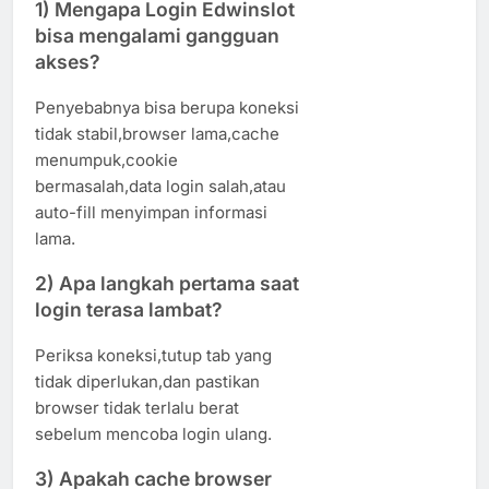
1) Mengapa Login Edwinslot
bisa mengalami gangguan
akses?
Penyebabnya bisa berupa koneksi
tidak stabil,browser lama,cache
menumpuk,cookie
bermasalah,data login salah,atau
auto-fill menyimpan informasi
lama.
2) Apa langkah pertama saat
login terasa lambat?
Periksa koneksi,tutup tab yang
tidak diperlukan,dan pastikan
browser tidak terlalu berat
sebelum mencoba login ulang.
3) Apakah cache browser