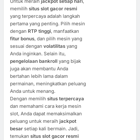
Untuk meraih
jackpot setiap hari
,
memilih
situs slot gacor resmi
yang terpercaya adalah langkah
pertama yang penting. Pilih mesin
dengan
RTP tinggi
, manfaatkan
fitur bonus
, dan pilih mesin yang
sesuai dengan
volatilitas
yang
Anda inginkan. Selain itu,
pengelolaan bankroll
yang bijak
juga akan membantu Anda
bertahan lebih lama dalam
permainan, meningkatkan peluang
Anda untuk menang.
Dengan memilih
situs terpercaya
dan memahami cara kerja mesin
slot, Anda dapat memaksimalkan
peluang untuk meraih
jackpot
besar
setiap kali bermain. Jadi,
temukan
situs slot gacor resmi