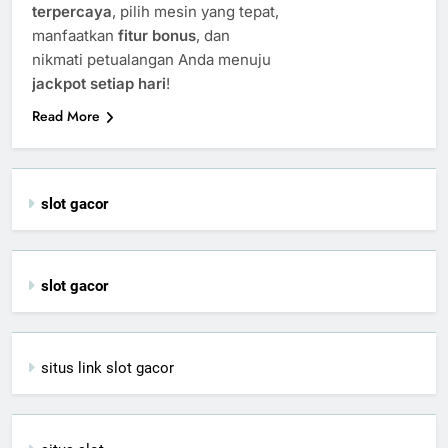
terpercaya
, pilih mesin yang tepat,
manfaatkan
fitur bonus
, dan
nikmati petualangan Anda menuju
jackpot setiap hari
!
Read More
slot gacor
slot gacor
situs link slot gacor