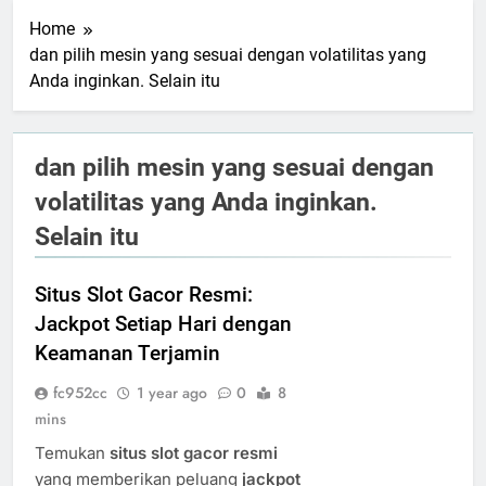
Home
dan pilih mesin yang sesuai dengan volatilitas yang
Anda inginkan. Selain itu
dan pilih mesin yang sesuai dengan
volatilitas yang Anda inginkan.
Selain itu
Situs Slot Gacor Resmi:
Jackpot Setiap Hari dengan
Keamanan Terjamin
fc952cc
1 year ago
0
8
mins
Temukan
situs slot gacor resmi
yang memberikan peluang
jackpot