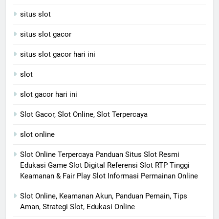
situs slot
situs slot gacor
situs slot gacor hari ini
slot
slot gacor hari ini
Slot Gacor, Slot Online, Slot Terpercaya
slot online
Slot Online Terpercaya Panduan Situs Slot Resmi
Edukasi Game Slot Digital Referensi Slot RTP Tinggi
Keamanan & Fair Play Slot Informasi Permainan Online
Slot Online, Keamanan Akun, Panduan Pemain, Tips
Aman, Strategi Slot, Edukasi Online