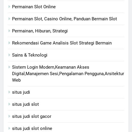
Permainan Slot Online
Permainan Slot, Casino Online, Panduan Bermain Slot
Permainan, Hiburan, Strategi
Rekomendasi Game Analisis Slot Strategi Bermain
Sains & Teknologi
Sistem Login Modern,Keamanan Akses
Digital,Manajemen Sesi,Pengalaman Pengguna,Arsitektur
Web
situs judi
situs judi slot
situs judi slot gacor
situs judi slot online