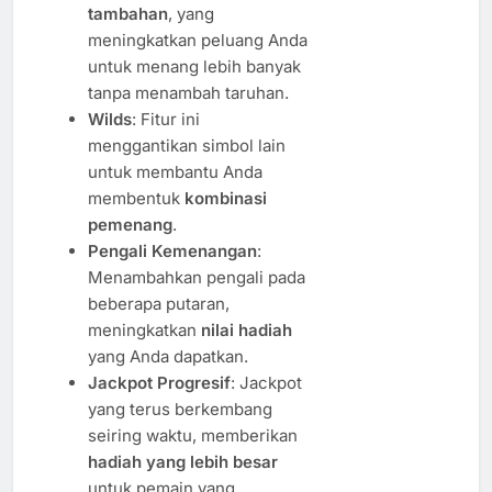
tambahan
, yang
meningkatkan peluang Anda
untuk menang lebih banyak
tanpa menambah taruhan.
Wilds
: Fitur ini
menggantikan simbol lain
untuk membantu Anda
membentuk
kombinasi
pemenang
.
Pengali Kemenangan
:
Menambahkan pengali pada
beberapa putaran,
meningkatkan
nilai hadiah
yang Anda dapatkan.
Jackpot Progresif
: Jackpot
yang terus berkembang
seiring waktu, memberikan
hadiah yang lebih besar
untuk pemain yang