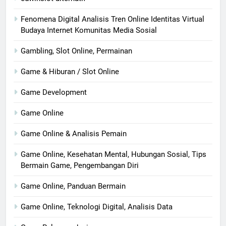
Fenomena Digital Analisis Tren Online Identitas Virtual
Budaya Internet Komunitas Media Sosial
Gambling, Slot Online, Permainan
Game & Hiburan / Slot Online
Game Development
Game Online
Game Online & Analisis Pemain
Game Online, Kesehatan Mental, Hubungan Sosial, Tips
Bermain Game, Pengembangan Diri
Game Online, Panduan Bermain
Game Online, Teknologi Digital, Analisis Data