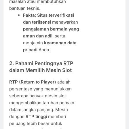
masalah atau membutuhkan
bantuan teknis.
Fakta
:
Situs terverifikasi
dan terlisensi
menawarkan
pengalaman bermain yang
aman dan adil
, serta
menjamin
keamanan data
pribadi
Anda.
2.
Pahami Pentingnya RTP
dalam Memilih Mesin Slot
RTP (Return to Player)
adalah
persentase yang menunjukkan
seberapa banyak mesin slot
mengembalikan taruhan pemain
dalam jangka panjang. Mesin
dengan
RTP tinggi
memberi
peluang lebih besar untuk