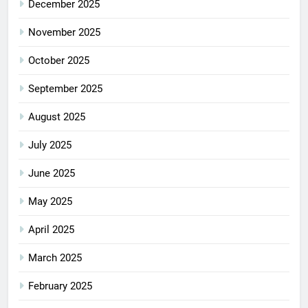
December 2025
November 2025
October 2025
September 2025
August 2025
July 2025
June 2025
May 2025
April 2025
March 2025
February 2025