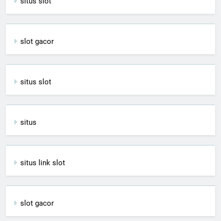
situs slot
slot gacor
situs slot
situs
situs link slot
slot gacor