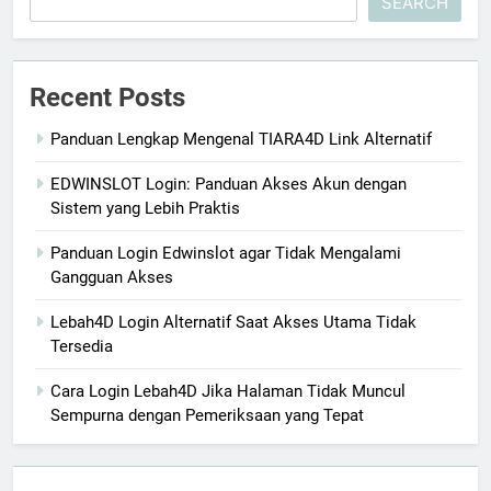
SEARCH
Recent Posts
Panduan Lengkap Mengenal TIARA4D Link Alternatif
EDWINSLOT Login: Panduan Akses Akun dengan
Sistem yang Lebih Praktis
Panduan Login Edwinslot agar Tidak Mengalami
Gangguan Akses
Lebah4D Login Alternatif Saat Akses Utama Tidak
Tersedia
Cara Login Lebah4D Jika Halaman Tidak Muncul
Sempurna dengan Pemeriksaan yang Tepat