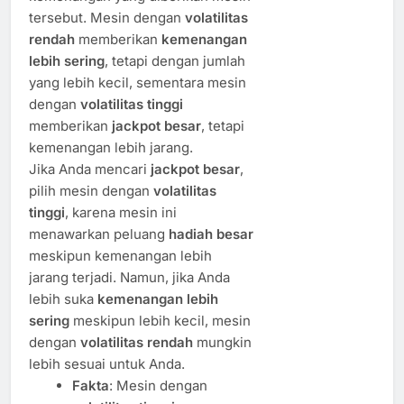
tersebut. Mesin dengan
volatilitas
rendah
memberikan
kemenangan
lebih sering
, tetapi dengan jumlah
yang lebih kecil, sementara mesin
dengan
volatilitas tinggi
memberikan
jackpot besar
, tetapi
kemenangan lebih jarang.
Jika Anda mencari
jackpot besar
,
pilih mesin dengan
volatilitas
tinggi
, karena mesin ini
menawarkan peluang
hadiah besar
meskipun kemenangan lebih
jarang terjadi. Namun, jika Anda
lebih suka
kemenangan lebih
sering
meskipun lebih kecil, mesin
dengan
volatilitas rendah
mungkin
lebih sesuai untuk Anda.
Fakta
: Mesin dengan