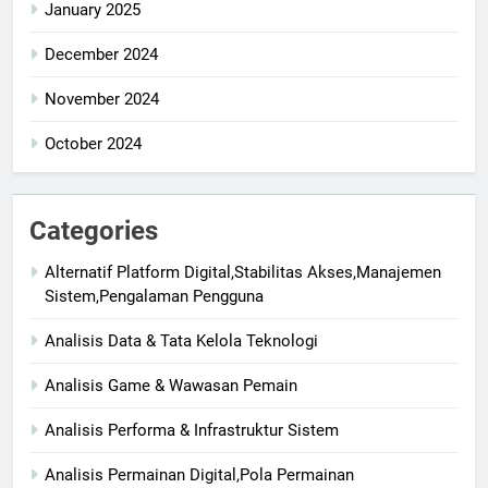
January 2025
December 2024
November 2024
October 2024
Categories
Alternatif Platform Digital,Stabilitas Akses,Manajemen
Sistem,Pengalaman Pengguna
Analisis Data & Tata Kelola Teknologi
Analisis Game & Wawasan Pemain
Analisis Performa & Infrastruktur Sistem
Analisis Permainan Digital,Pola Permainan