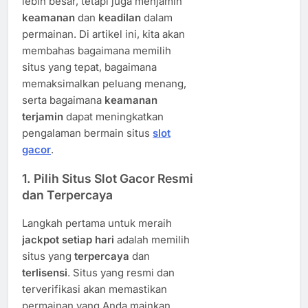
lebih besar, tetapi juga menjamin
keamanan
dan
keadilan
dalam
permainan. Di artikel ini, kita akan
membahas bagaimana memilih
situs yang tepat, bagaimana
memaksimalkan peluang menang,
serta bagaimana
keamanan
terjamin
dapat meningkatkan
pengalaman bermain situs
slot
gacor
.
1.
Pilih Situs Slot Gacor Resmi
dan Terpercaya
Langkah pertama untuk meraih
jackpot setiap hari
adalah memilih
situs yang
terpercaya
dan
terlisensi
. Situs yang resmi dan
terverifikasi akan memastikan
permainan yang Anda mainkan