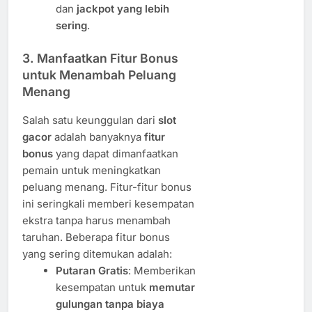
dan
jackpot yang lebih
sering
.
3.
Manfaatkan Fitur Bonus
untuk Menambah Peluang
Menang
Salah satu keunggulan dari
slot
gacor
adalah banyaknya
fitur
bonus
yang dapat dimanfaatkan
pemain untuk meningkatkan
peluang menang. Fitur-fitur bonus
ini seringkali memberi kesempatan
ekstra tanpa harus menambah
taruhan. Beberapa fitur bonus
yang sering ditemukan adalah:
Putaran Gratis
: Memberikan
kesempatan untuk
memutar
gulungan tanpa biaya