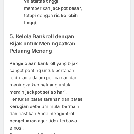
volatilitas tinggi
memberikan
jackpot besar
,
tetapi dengan
risiko lebih
tinggi
.
5.
Kelola Bankroll dengan
Bijak untuk Meningkatkan
Peluang Menang
Pengelolaan bankroll
yang bijak
sangat penting untuk bertahan
lebih lama dalam permainan dan
meningkatkan peluang untuk
meraih
jackpot setiap hari
.
Tentukan
batas taruhan
dan
batas
kerugian
sebelum mulai bermain,
dan pastikan Anda
mengontrol
pengeluaran
agar tidak terbawa
emosi.