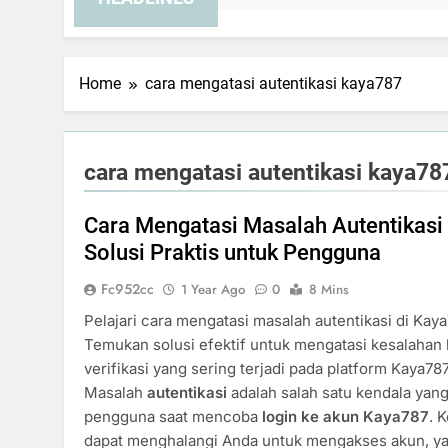
Home
cara mengatasi autentikasi kaya787
cara mengatasi autentikasi kaya78
Cara Mengatasi Masalah Autentikasi
Solusi Praktis untuk Pengguna
Fc952cc
1 Year Ago
0
8 Mins
Pelajari cara mengatasi masalah autentikasi di Ka
Temukan solusi efektif untuk mengatasi kesalahan 
verifikasi yang sering terjadi pada platform Kaya787
Masalah
autentikasi
adalah salah satu kendala yang
pengguna saat mencoba
login ke akun Kaya787
. 
dapat menghalangi Anda untuk mengakses akun, yan