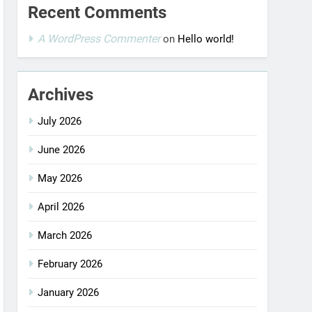
Recent Comments
A WordPress Commenter
on
Hello world!
Archives
July 2026
June 2026
May 2026
April 2026
March 2026
February 2026
January 2026