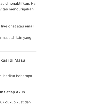
tau
dinonaktifkan
. Hal
ivitas mencurigakan
i
live chat
atau
email
 masalah lain yang
ikasi di Masa
, berikut beberapa
uk Setiap Akun
87 cukup kuat dan