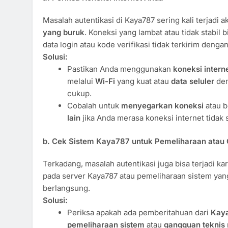
Masalah autentikasi di Kaya787 sering kali terjadi a
yang buruk
. Koneksi yang lambat atau tidak stabil
data login atau kode verifikasi tidak terkirim denga
Solusi:
Pastikan Anda menggunakan
koneksi interne
melalui
Wi-Fi
yang kuat atau
data seluler
den
cukup.
Cobalah untuk
menyegarkan koneksi
atau b
lain
jika Anda merasa koneksi internet tidak s
b.
Cek Sistem Kaya787 untuk Pemeliharaan atau
Terkadang, masalah autentikasi juga bisa terjadi k
pada server Kaya787 atau pemeliharaan sistem ya
berlangsung.
Solusi:
Periksa apakah ada pemberitahuan dari
Kay
pemeliharaan sistem
atau
gangguan teknis