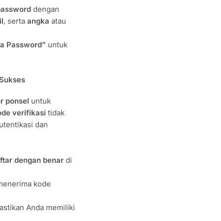
password
dengan
l
, serta
angka
atau
a Password”
untuk
 Sukses
r ponsel
untuk
de verifikasi
tidak
utentikasi dan
ftar dengan benar
di
 menerima kode
pastikan Anda memiliki