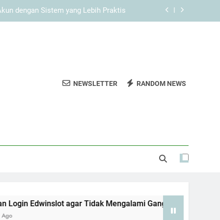
un dengan Sistem yang Lebih Praktis
agar Tidak Mengalami Gangguan Akses
natif Saat Akses Utama Tidak Tersedia
kap Mengenal TIARA4D Link Alternatif
NEWSLETTER
RANDOM NEWS
un dengan Sistem yang Lebih Praktis
agar Tidak Mengalami Gangguan Akses
ntuk Lantai Yang Tahan Lama Dan Elegan.
natif Saat Akses Utama Tidak Tersedia
inslot agar Tidak Mengalami Gangguan Akses
Lebah4D 
2 Months A