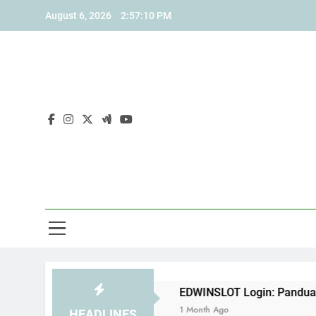
Skip
August 6, 2026
2:57:11 PM
to
content
Ank
Dapatkan L
Link Alternatif
EDWINSLOT Login: Panduan Akses Akun
1 Month Ago
HEADLINES