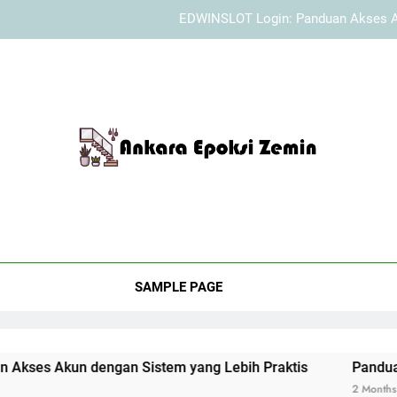
EDWINSLOT Login: Panduan Akses Ak
Panduan Login Edwinslot 
Lebah4D Login Alter
Panduan Leng
EDWINSLOT Login: Panduan Akses Ak
Panduan Login Edwinslot 
ara Epoksi Zemin
antai Epoksi Berkualitas Tinggi Dari Ankara Epoksi Zemin. U
Lebah4D Login Alter
SAMPLE PAGE
 dengan Sistem yang Lebih Praktis
Panduan Login Edw
2 Months Ago