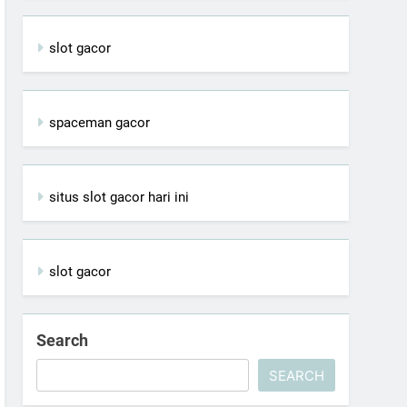
slot gacor
spaceman gacor
situs slot gacor hari ini
slot gacor
Search
SEARCH