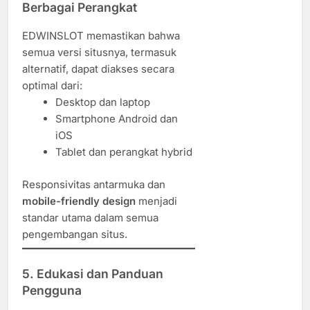
Berbagai Perangkat
EDWINSLOT memastikan bahwa
semua versi situsnya, termasuk
alternatif, dapat diakses secara
optimal dari:
Desktop dan laptop
Smartphone Android dan
iOS
Tablet dan perangkat hybrid
Responsivitas antarmuka dan
mobile-friendly design
menjadi
standar utama dalam semua
pengembangan situs.
5. Edukasi dan Panduan
Pengguna