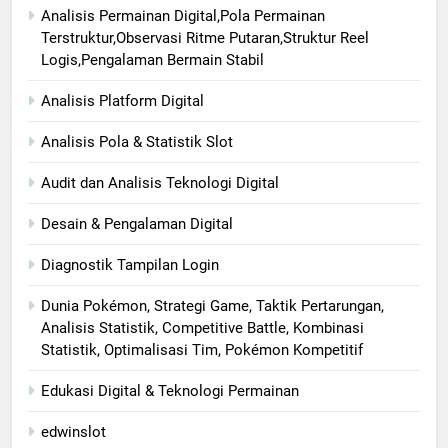
Analisis Permainan Digital,Pola Permainan
Terstruktur,Observasi Ritme Putaran,Struktur Reel
Logis,Pengalaman Bermain Stabil
Analisis Platform Digital
Analisis Pola & Statistik Slot
Audit dan Analisis Teknologi Digital
Desain & Pengalaman Digital
Diagnostik Tampilan Login
Dunia Pokémon, Strategi Game, Taktik Pertarungan,
Analisis Statistik, Competitive Battle, Kombinasi
Statistik, Optimalisasi Tim, Pokémon Kompetitif
Edukasi Digital & Teknologi Permainan
edwinslot