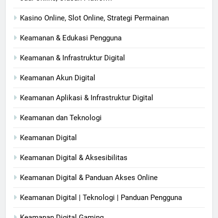
Kasino Online, Slot Online, Strategi Permainan
Keamanan & Edukasi Pengguna
Keamanan & Infrastruktur Digital
Keamanan Akun Digital
Keamanan Aplikasi & Infrastruktur Digital
Keamanan dan Teknologi
Keamanan Digital​
Keamanan Digital & Aksesibilitas
Keamanan Digital & Panduan Akses Online
Keamanan Digital | Teknologi | Panduan Pengguna
Keamanan Digital Gaming