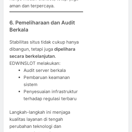
aman dan terpercaya.
6. Pemeliharaan dan Audit
Berkala
Stabilitas situs tidak cukup hanya
dibangun, tetapi juga
dipelihara
secara berkelanjutan
.
EDWINSLOT melakukan:
Audit server berkala
Pembaruan keamanan
sistem
Penyesuaian infrastruktur
terhadap regulasi terbaru
Langkah-langkah ini menjaga
kualitas layanan di tengah
perubahan teknologi dan