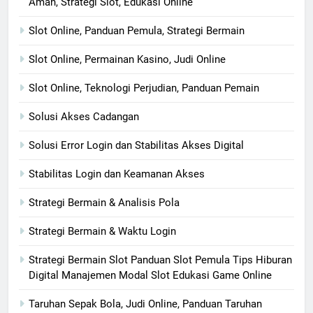
Aman, Strategi Slot, Edukasi Online
Slot Online, Panduan Pemula, Strategi Bermain
Slot Online, Permainan Kasino, Judi Online
Slot Online, Teknologi Perjudian, Panduan Pemain
Solusi Akses Cadangan
Solusi Error Login dan Stabilitas Akses Digital
Stabilitas Login dan Keamanan Akses
Strategi Bermain & Analisis Pola
Strategi Bermain & Waktu Login
Strategi Bermain Slot Panduan Slot Pemula Tips Hiburan
Digital Manajemen Modal Slot Edukasi Game Online
Taruhan Sepak Bola, Judi Online, Panduan Taruhan