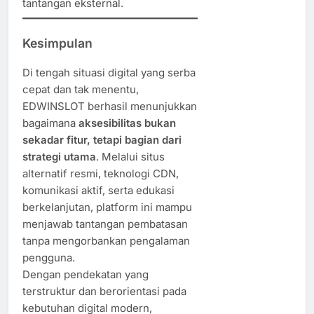
tantangan eksternal.
Kesimpulan
Di tengah situasi digital yang serba
cepat dan tak menentu,
EDWINSLOT berhasil menunjukkan
bagaimana
aksesibilitas bukan
sekadar fitur, tetapi bagian dari
strategi utama
. Melalui situs
alternatif resmi, teknologi CDN,
komunikasi aktif, serta edukasi
berkelanjutan, platform ini mampu
menjawab tantangan pembatasan
tanpa mengorbankan pengalaman
pengguna.
Dengan pendekatan yang
terstruktur dan berorientasi pada
kebutuhan digital modern,