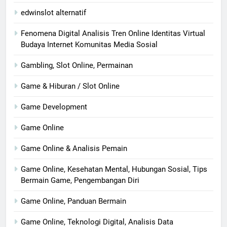
edwinslot alternatif
Fenomena Digital Analisis Tren Online Identitas Virtual
Budaya Internet Komunitas Media Sosial
Gambling, Slot Online, Permainan
Game & Hiburan / Slot Online
Game Development
Game Online
Game Online & Analisis Pemain
Game Online, Kesehatan Mental, Hubungan Sosial, Tips
Bermain Game, Pengembangan Diri
Game Online, Panduan Bermain
Game Online, Teknologi Digital, Analisis Data