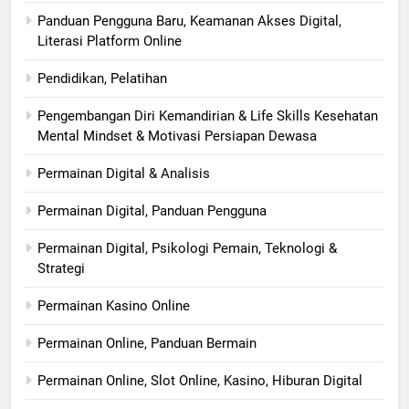
Panduan Pengguna Baru, Keamanan Akses Digital,
Literasi Platform Online
Pendidikan, Pelatihan
Pengembangan Diri Kemandirian & Life Skills Kesehatan
Mental Mindset & Motivasi Persiapan Dewasa
Permainan Digital & Analisis
Permainan Digital, Panduan Pengguna
Permainan Digital, Psikologi Pemain, Teknologi &
Strategi
Permainan Kasino Online
Permainan Online, Panduan Bermain
Permainan Online, Slot Online, Kasino, Hiburan Digital