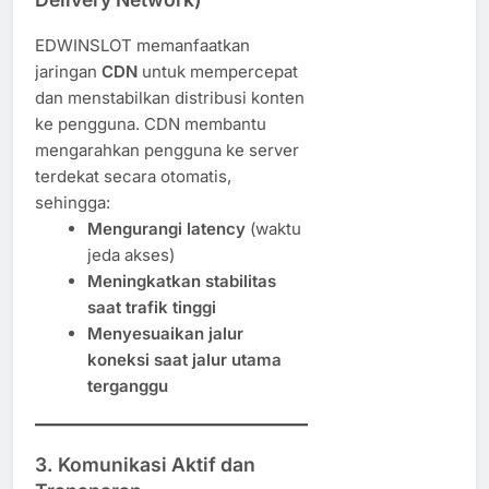
EDWINSLOT memanfaatkan
jaringan
CDN
untuk mempercepat
dan menstabilkan distribusi konten
ke pengguna. CDN membantu
mengarahkan pengguna ke server
terdekat secara otomatis,
sehingga:
Mengurangi latency
(waktu
jeda akses)
Meningkatkan stabilitas
saat trafik tinggi
Menyesuaikan jalur
koneksi saat jalur utama
terganggu
3. Komunikasi Aktif dan