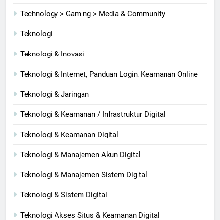
Technology > Gaming > Media & Community
Teknologi
Teknologi & Inovasi
Teknologi & Internet, Panduan Login, Keamanan Online
Teknologi & Jaringan
Teknologi & Keamanan / Infrastruktur Digital
Teknologi & Keamanan Digital
Teknologi & Manajemen Akun Digital
Teknologi & Manajemen Sistem Digital
Teknologi & Sistem Digital
Teknologi Akses Situs & Keamanan Digital