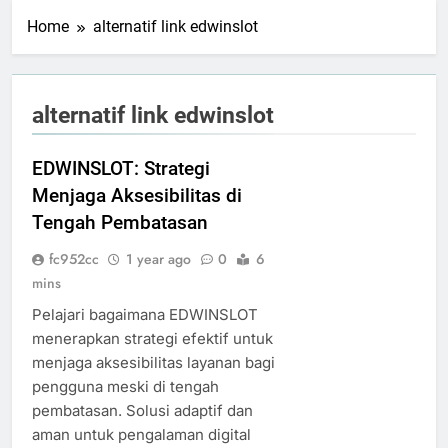
Home
alternatif link edwinslot
alternatif link edwinslot
EDWINSLOT: Strategi
Menjaga Aksesibilitas di
Tengah Pembatasan
fc952cc
1 year ago
0
6
mins
Pelajari bagaimana EDWINSLOT
menerapkan strategi efektif untuk
menjaga aksesibilitas layanan bagi
pengguna meski di tengah
pembatasan. Solusi adaptif dan
aman untuk pengalaman digital