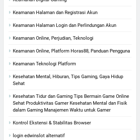
Keamanan Halaman dan Registrasi Akun
Keamanan Halaman Login dan Perlindungan Akun
Keamanan Online, Perjudian, Teknologi
Keamanan Online, Platform Horas88, Panduan Pengguna
Keamanan Teknologi Platform
Kesehatan Mental, Hiburan, Tips Gaming, Gaya Hidup
Sehat
Kesehatan Tidur dan Gaming Tips Bermain Game Online
Sehat Produktivitas Gamer Kesehatan Mental dan Fisik
dalam Gaming Manajemen Waktu untuk Gamer
Kontrol Ekstensi & Stabilitas Browser
login edwinslot alternatif