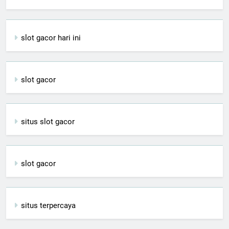
slot gacor hari ini
slot gacor
situs slot gacor
slot gacor
situs terpercaya