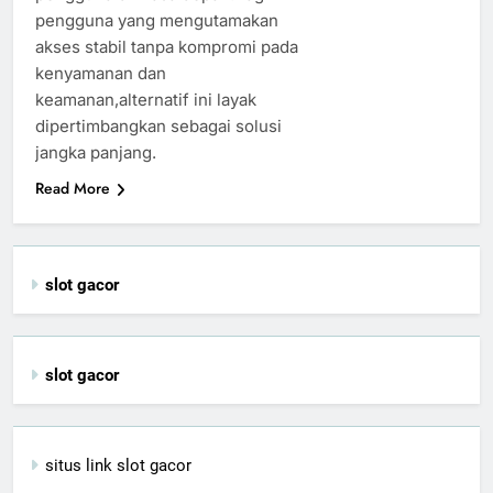
pengguna yang mengutamakan
akses stabil tanpa kompromi pada
kenyamanan dan
keamanan,alternatif ini layak
dipertimbangkan sebagai solusi
jangka panjang.
Read More
slot gacor
slot gacor
situs link slot gacor