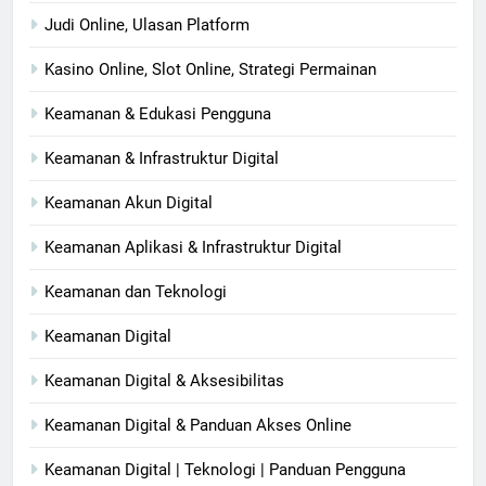
Judi Online, Ulasan Platform
Kasino Online, Slot Online, Strategi Permainan
Keamanan & Edukasi Pengguna
Keamanan & Infrastruktur Digital
Keamanan Akun Digital
Keamanan Aplikasi & Infrastruktur Digital
Keamanan dan Teknologi
Keamanan Digital​
Keamanan Digital & Aksesibilitas
Keamanan Digital & Panduan Akses Online
Keamanan Digital | Teknologi | Panduan Pengguna