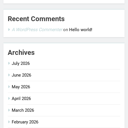
Recent Comments
A WordPress Commenter
on
Hello world!
Archives
July 2026
June 2026
May 2026
April 2026
March 2026
February 2026