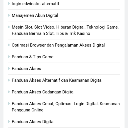
login edwinslot alternatif
Manajemen Akun Digital
Mesin Slot, Slot Video, Hiburan Digital, Teknologi Game,
Panduan Bermain Slot, Tips & Trik Kasino
Optimasi Browser dan Pengalaman Akses Digital
Panduan & Tips Game
Panduan Akses
Panduan Akses Alternatif dan Keamanan Digital
Panduan Akses Cadangan Digital
Panduan Akses Cepat, Optimasi Login Digital, Keamanan
Pengguna Online
Panduan Akses Digital