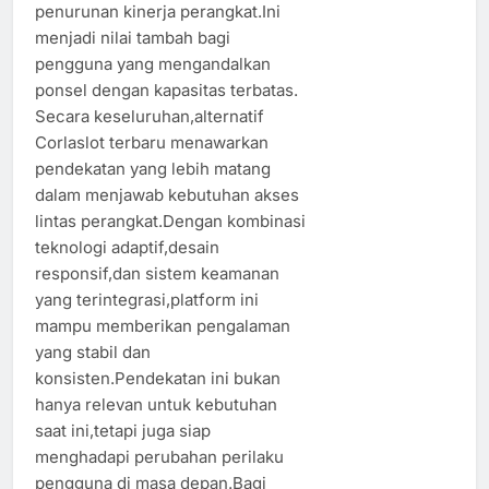
penurunan kinerja perangkat.Ini
menjadi nilai tambah bagi
pengguna yang mengandalkan
ponsel dengan kapasitas terbatas.
Secara keseluruhan,alternatif
Corlaslot terbaru menawarkan
pendekatan yang lebih matang
dalam menjawab kebutuhan akses
lintas perangkat.Dengan kombinasi
teknologi adaptif,desain
responsif,dan sistem keamanan
yang terintegrasi,platform ini
mampu memberikan pengalaman
yang stabil dan
konsisten.Pendekatan ini bukan
hanya relevan untuk kebutuhan
saat ini,tetapi juga siap
menghadapi perubahan perilaku
pengguna di masa depan.Bagi