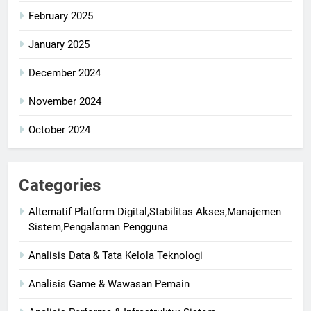
February 2025
January 2025
December 2024
November 2024
October 2024
Categories
Alternatif Platform Digital,Stabilitas Akses,Manajemen
Sistem,Pengalaman Pengguna
Analisis Data & Tata Kelola Teknologi
Analisis Game & Wawasan Pemain