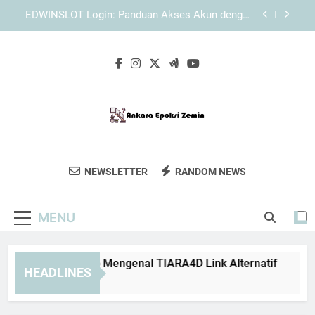
Skip
Panduan Login Edwinslot agar Tidak Mengalami
to
Gangguan Akses
content
Lebah4D Login Alternatif Saat Akses Utama
Tidak Tersedia
Panduan Lengkap Mengenal TIARA4D Link
Alternatif
EDWINSLOT Login: Panduan Akses Akun dengan
Sistem yang Lebih Praktis
Panduan Login Edwinslot agar Tidak Mengalami
Gangguan Akses
Ankara Epoksi
Dapatkan Lantai Epoksi Berkualitas Tinggi
Lebah4D Login Alternatif Saat Akses Utama
NEWSLETTER
RANDOM NEWS
Zemin
Tidak Tersedia
Dari Ankara Epoksi Zemin. Untuk Lantai
Yang Tahan Lama Dan Elegan.
MENU
nduan Lengkap Mengenal TIARA4D Link Alternatif
EDWI
HEADLINES
Weeks Ago
1 Mon