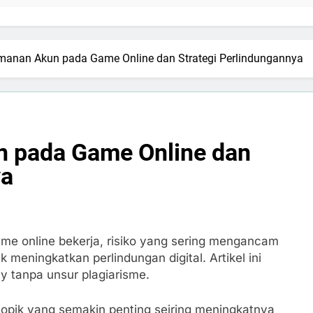
amanan Akun pada Game Online dan Strategi Perlindungannya
n pada Game Online dan
ya
me online bekerja, risiko yang sering mengancam
 meningkatkan perlindungan digital. Artikel ini
y tanpa unsur plagiarisme.
opik yang semakin penting seiring meningkatnya