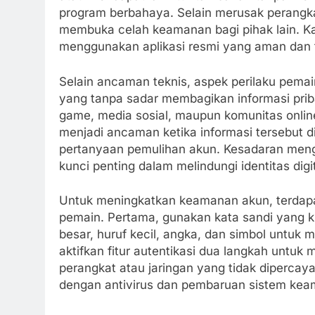
program berbahaya. Selain merusak perangka
membuka celah keamanan bagi pihak lain. Kar
menggunakan aplikasi resmi yang aman dan 
Selain ancaman teknis, aspek perilaku pem
yang tanpa sadar membagikan informasi priba
game, media sosial, maupun komunitas onlin
menjadi ancaman ketika informasi tersebut
pertanyaan pemulihan akun. Kesadaran menge
kunci penting dalam melindungi identitas digit
Untuk meningkatkan keamanan akun, terdapat
pemain. Pertama, gunakan kata sandi yang k
besar, huruf kecil, angka, dan simbol untuk 
aktifkan fitur autentikasi dua langkah untuk 
perangkat atau jaringan yang tidak dipercaya
dengan antivirus dan pembaruan sistem kea