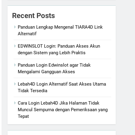
Recent Posts
Panduan Lengkap Mengenal TIARA4D Link
Alternatif
EDWINSLOT Login: Panduan Akses Akun
dengan Sistem yang Lebih Praktis
Panduan Login Edwinslot agar Tidak
Mengalami Gangguan Akses
Lebah4D Login Alternatif Saat Akses Utama
Tidak Tersedia
Cara Login Lebah4D Jika Halaman Tidak
Muncul Sempurna dengan Pemeriksaan yang
Tepat