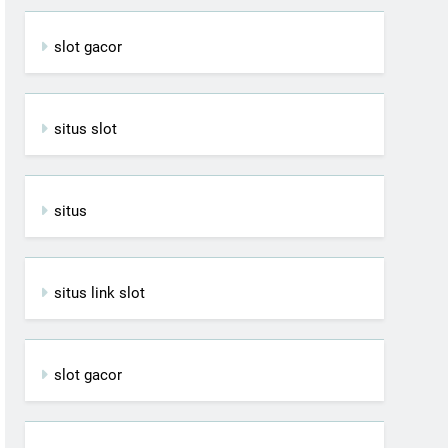
slot gacor
situs slot
situs
situs link slot
slot gacor